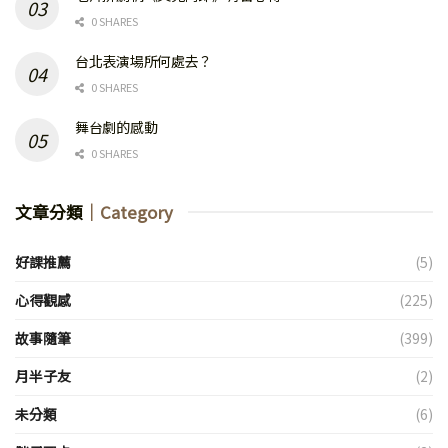
0 SHARES
台北表演場所何處去？
0 SHARES
舞台劇的感動
0 SHARES
文章分類
｜Category
好課推薦
(5)
心得觀感
(225)
故事隨筆
(399)
月半子友
(2)
未分類
(6)