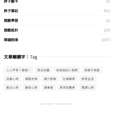
胖子圖卡
(2)
胖子筆記
(91)
遊戲學習
(1)
遊戲設計
(10)
障礙困境
(107)
文章關鍵字
｜Tag
人人平等？個鬼！
思念包圍
我和我的小鬼們
桌遊不桌遊
活動心得
異國念情
礙什麼礙
社會觀察
胖思生活
藝文心得
觀影心得
讀書會
那來的趣事
閱讀心得
ADVERTISEMENT