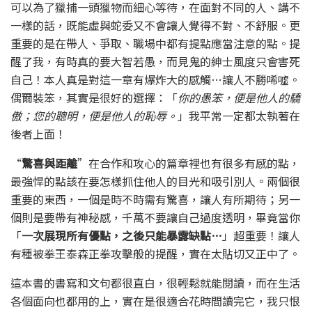
可以為了獵捕一頭獵物而細心等待，在面對不同的人、講不
一樣的話，既能虛與蛇委又不會讓人覺得不對、不舒服。更
重要的是在帶人、爭取、職場中都有提點應當注意的點。提
醒了我，有時真的要大智若愚，而見鬼的紳士風度只會害死
自己！本人真是對這一章有爆炸大的感觸…讓人不勝唏噓。
偶爾裝笨，其實是很好的選擇：「
你的愚笨，便是他人的驕
傲；您的聰明，便是他人的恥辱。
」我平常一定都太執著在
後者上面！
“
驚喜與距離
”在合作和攻心的篇章裡也有很多有感的點，
最強悍的點該在要怎樣抓住他人的目光和吸引別人。兩個很
重要的東西，一個是時不時需有驚喜，讓人有所期待；另一
個則是要帶有神秘感，千萬不要讓自己過度透明，畢竟當你
「
一次展現所有優點，之後只能暴露缺點…
」超重要！讓人
有種被拳王泰森正拳攻擊般的提醒，實在太貼切又正中了。
這本書的書寫和文句都很直白，很輕鬆就能閱讀，而在生活
各個面向也都用的上，實在是很適合花時間讀完它，我只恨