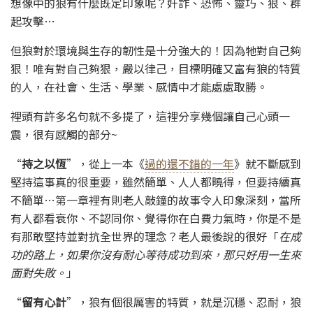
想像中的狼有什麼既定印象呢？奸詐、恐怖、靈巧、狠、群
起攻擊…
但狼對於環境與生存的韌性是十分強大的！因為牠對自己夠
狠！唯有對自己夠狠，嚴以律己，目標明確又富有狼的特質
的人，在社會、生活、學業、感情中才能處處取勝。
裡頭有許多名句就不多提了，這裡分享幾個讓自己心頭一
震，很有感觸的部分~
“
持之以恆
”，從上一本《
過的還不錯的一年
》就不斷感到
堅持這事真的很重要，雖然簡單、人人都曉得，但要持續真
不簡單…第一章裡有則老人敲鐘的故事令人印象深刻，當所
有人都看衰你、不認同你、覺得你在白費力氣時，你是不是
有那敢堅持並對抗全世界的理念？老人最後說的很好「
在成
功的路上，如果你沒有耐心等待成功到來，那只好用一生來
面對失敗。
」
“
留有心計
”，狼有個很厲害的特質，就是沉穩、忍耐，狼