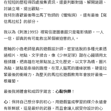
在短短的歷程得四處搜集資訊，還要判斷對錯、解開謎題、
討論立場、提出觀點…
我特別喜歡最後帶出馬丁牧師的《懺悔詩》，還有最後【寫
信馬拉松】的部分。
我以為《刺激1995》裡寫信建圖書館只是電影情節，一人
一信，卻真的有可能救出某個被迫害的人。
壓軸的小逸老師是真的遊戲設計師，密室逃脫的多種元素透
過相片、地點、文字揉合，像《少林足球》甜在心饅頭用太
極揉麵，把高雄在地景點加上文化歷史，以文字為橋，圖片
為點，謎點是串接的路燈，在眾人腦死的邊緣狀態，硬是拉
緊最後的衝線力，為整天的馬拉松遊戲教育年會放好最後一
根蘿蔔。
最後我將體會和成四字箴言：
心黏快樂
！
心
：保持自己想分享的初心，用遊戲當成學習的媒介永遠會
有新鮮感，這是最好的武器，而且會讓人感受你設計的心