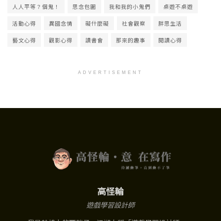
人人平等？個鬼！
思念包圍
我和我的小鬼們
桌遊不桌遊
活動心得
異國念情
礙什麼礙
社會觀察
胖思生活
藝文心得
觀影心得
讀書會
那來的趣事
閱讀心得
ADVERTISEMENT
高怪輪
遊戲學習設計師