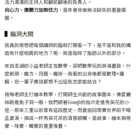
活力滿滿的主持人和顧前顧後的負責人。
向心力、應變力加熱忱力
，是年會背後無法缺失的重要版
圖。
▌腦洞大開
我真的很想把每個講師的腦殼打開看一下，是不是和我的構
造有什麼相異的地方？呃…我是指除了脂肪以外的部分。
來自澎湖的小益老師主攻數學，卻把數學玩的淋漓盡致，什
麼箭頭、魔方、月曆、魔術…我看的出背後都是數理+邏
輯，但一輩子應該都想不出這些怎麼能結合？
筱梅老師主打繪本教學，打開師生共創的故事圖本，像愛麗
絲跳進兔子洞一般，我們順著line@的指示走進秀英花的小
徑…原來三重以前曾有這段歷史，而要返回現實世界前不喝
孟婆湯，換成一杯秀英花茶的清香感觸，是故事、繪本與視
覺、味覺、觸覺的重重堆疊。