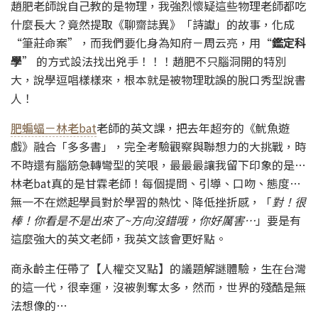
趙肥老師說自己教的是物理，我強烈懷疑這些物理老師都吃
什麼長大？竟然提取《聊齋誌異》「詩讞」的故事，化成
“筆莊命案”，而我們要化身為知府－周云亮，用“
鑑定科
學
” 的方式設法找出兇手！！！趙肥不只腦洞開的特別
大，說學逗唱樣樣來，根本就是被物理耽誤的脫口秀型說書
人！
肥蝙蝠－林老bat
老師的英文課，把去年超夯的《魷魚遊
戲》融合「多多書」，完全考驗觀察與聯想力的大挑戰，時
不時還有腦筋急轉彎型的笑哏，最最最讓我留下印象的是…
林老bat真的是甘霖老師！每個提問、引導、口吻、態度…
無一不在燃起學員對於學習的熱忱、降低挫折感，「
對！很
棒！你看是不是出來了~方向沒錯哦，你好厲害…
」要是有
這麼強大的英文老師，我英文該會更好點。
商永齡主任帶了【人權交叉點】的議題解謎體驗，生在台灣
的這一代，很幸運，沒被剝奪太多，然而，世界的殘酷是無
法想像的…