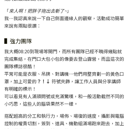
「
來人啊！把胖子拖出去斬了~
」
我…我認真來說一下自己側面邊緣人的觀察，活動成功簡單
來說有兩點很讚：
▌強力團隊
我大概08:20到現場等開門，而所有團隊已經不曉得幾點就
完成集結，在門口大包小包的像要去登山露營，而且這次的
團隊標誌很酷！
平常可能是衣服、吊牌、對講機…他們用整齊劃一的黃色口
罩，加上可愛的
？！↓
符號夾飾，讓工作人員與分享講師
有明確的標示！
可以看見有人滿頭問號或充滿驚嘆，和一般活動截然不同的
小巧思，這些人的腦袋果然不一樣。
搭配超高的分工和執行力，場佈、場復的速度，攝影與電腦
控制的權責切割，簽到、道具、機動組滿場跑來跑去，加上