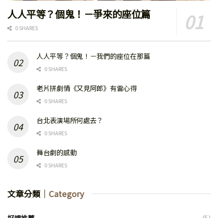
人人平等？個鬼！－爭來的座位篇
0 SHARES
人人平等？個鬼！－我們的座位在那篇
0 SHARES
老片拼劇情《又見阿郎》有雷心得
0 SHARES
台北表演場所何處去？
0 SHARES
舞台劇的感動
0 SHARES
文章分類
｜Category
好課推薦
(5)