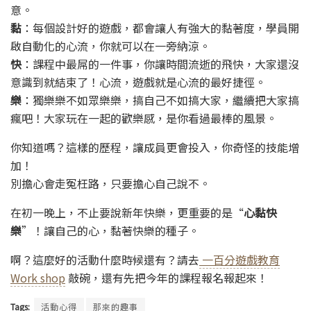
意。
黏
：每個設計好的遊戲，都會讓人有強大的黏著度，學員開
啟自動化的心流，你就可以在一旁納涼。
快
：課程中最屌的一件事，你讓時間流逝的飛快，大家還沒
意識到就結束了！心流，遊戲就是心流的最好捷徑。
樂
：獨樂樂不如眾樂樂，搞自己不如搞大家，繼續把大家搞
瘋吧！大家玩在一起的歡樂感，是你看過最棒的風景。
你知道嗎？這樣的歷程，讓成員更會投入，你奇怪的技能增
加！
別擔心會走冤枉路，只要擔心自己說不。
在初一晚上，不止要說新年快樂，更重要的是“
心黏快
樂
”！讓自己的心，黏著快樂的種子。
啊？這麼好的活動什麼時候還有？請去
一百分遊戲教育
Work shop
敲碗，還有先把今年的課程報名報起來！
Tags:
活動心得
那來的趣事