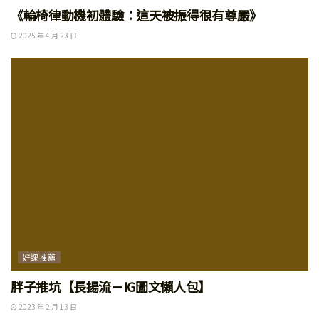
《輪椅律動機初體驗：這天被振得很有尊嚴》
2025 年 4 月 23 日
好課推薦
胖子推坑【長揚流－IG圖文懶人包】
2023 年 2 月 13 日