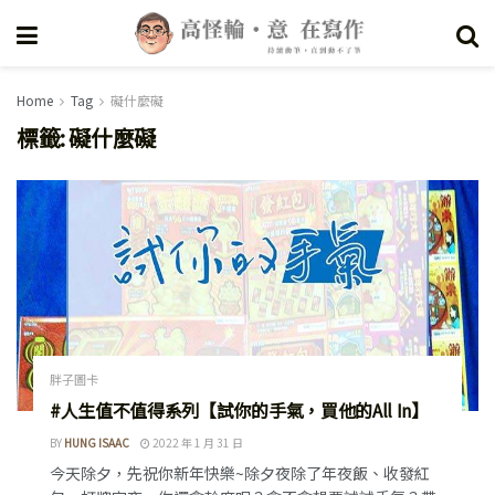
Home
Tag
礙什麼礙
標籤:
礙什麼礙
胖子圖卡
#人生值不值得系列【試你的手氣，買他的All In】
BY
HUNG ISAAC
2022 年 1 月 31 日
今天除夕，先祝你新年快樂~除夕夜除了年夜飯、收發紅