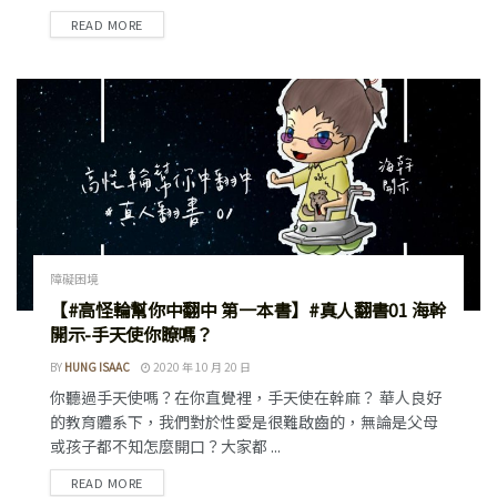
READ MORE
障礙困境
【#高怪輪幫你中翻中 第一本書】#真人翻書01 海幹
開示-手天使你瞭嗎？
BY
HUNG ISAAC
2020 年 10 月 20 日
你聽過手天使嗎？在你直覺裡，手天使在幹麻？ 華人良好
的教育體系下，我們對於性愛是很難啟齒的，無論是父母
或孩子都不知怎麼開口？大家都 ...
READ MORE