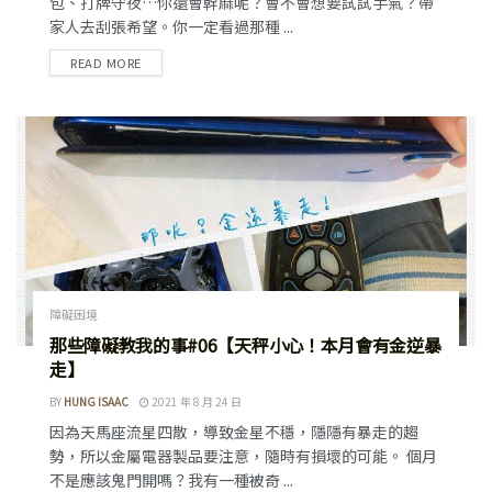
包、打牌守夜…你還會幹麻呢？會不會想要試試手氣？帶
家人去刮張希望。你一定看過那種 ...
READ MORE
障礙困境
那些障礙教我的事#06【天秤小心！本月會有金逆暴
走】
BY
HUNG ISAAC
2021 年 8 月 24 日
因為天馬座流星四散，導致金星不穩，隱隱有暴走的趨
勢，所以金屬電器製品要注意，隨時有損壞的可能。 個月
不是應該鬼門開嗎？我有一種被奇 ...