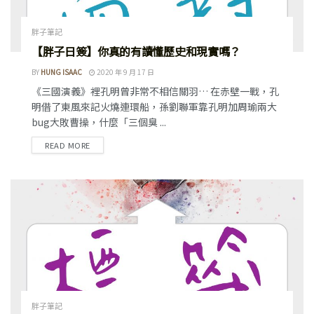
胖子筆記
【胖子日簽】你真的有讀懂歷史和現實嗎？
BY
HUNG ISAAC
2020 年 9 月 17 日
《三國演義》裡孔明曾非常不相信關羽… 在赤壁一戰，孔
明借了東風來記火燒連環船，孫劉聯軍靠孔明加周瑜兩大
bug大敗曹操，什麼「三個臭 ...
READ MORE
胖子筆記