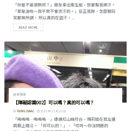
「你是不是很熱阿？」朋友拿出衛生紙，想要幫我擦汗。
「那是油啦～我平常不會流汗的。」反正我胖，怎麼開玩
笑都無所謂。 所以真的在盜汗， ...
READ MORE
故事隨筆
【障礙認識002】可以嗎？真的可以嗎？
BY
HUNG ISAAC
2019 年 12 月 23 日
「嗚嗚嗚…嗚嗚嗚…」捷運松山線月台，瑪莉姐在我左邊
肩膀上啜泣。 「你可以的！」、「哎呀～你沒問題的