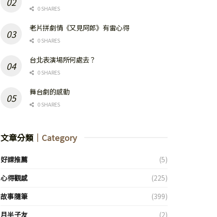
0 SHARES
老片拼劇情《又見阿郎》有雷心得
0 SHARES
台北表演場所何處去？
0 SHARES
舞台劇的感動
0 SHARES
文章分類
｜Category
好課推薦
(5)
心得觀感
(225)
故事隨筆
(399)
月半子友
(2)