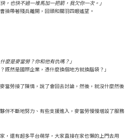
快，也快不過一堆馬加一把箭，我欠你一次。」
曹操帶著殘兵離開，回頭和關羽四眼遙望。
什麼是麥當勞？你和他有仇嗎？」
？既然是國際企業，憑什麼換個地方就換腦袋？」
麥當勞接了陳情，說了會回去討論，然後，就沒什麼然後
夥伴不斷地努力、有些支援進入，麥當勞慢慢增設了服務
家，還有超多平台萌芽，大家直接在家也懶的上門去用