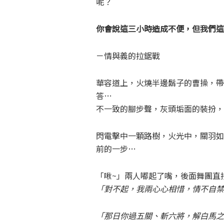
呢？
你會說這三小時造成不便，但我們這
－情與義的拉鋸戰
華容道上，火燒半邊鬍子的曹操，帶
答…
不一致的腳步聲，灰頭垢面的裝扮，不細
閃電擊中一顆路樹，火光中，關羽如
前的一步…
「啾~」兩人嘟起了嘴，後面舞團直接en
「對不起，我兩心心相惜，情不自禁
「那日你過五關、斬六將，解白馬之