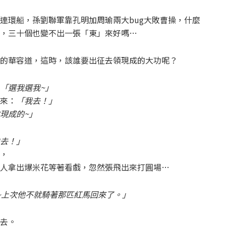
連環船，孫劉聯軍靠孔明加周瑜兩大bug大敗曹操，什麼
，三十個也變不出一張「東」來好嗎…
的華容道，這時，該誰要出征去領現成的大功呢？
「選我選我~」
來：
「我去！」
現成的~」
去！」
，
人拿出爆米花等著看戲，忽然張飛出來打圓場…
~上次他不就騎著那匹紅馬回來了。」
去。