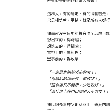
唯有發聲的動作持續苦撐著！
這群人，有的能走、有的得躺著走，
只是相信著，平權，就是所有人都行
然而就沒有反對的聲音嗎？怎麼可能
想出來的，得跨越；
想進去的，得翻越；
電視上的，罵無理；
瑩摹前的，群攻擊…
「一定是肯德基派來的啦！」
「那講話的那麼胖，還敢吃！」
「速食店又不健康，少吃較好。」
「憑什麼卡在門口讓別人不方便！」
鄉民總是毒辣又創意無比。親愛的朋