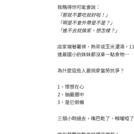
我曉得你可能會說：
「那就不要吃就好啦！」
「啊是不會外帶是不是？」
「進不去就換家，想怎樣？」
店家端著薯條、熱茶或玉米濃湯，1
連最國小的妹妹都沒拿一點食物…
為什麼這些人要挑麥當勞抗爭？
1、懷恨在心
2、抽籤選中
3、是它倒楣
三個小時過去，嘴巴乾了、喉嚨啞了