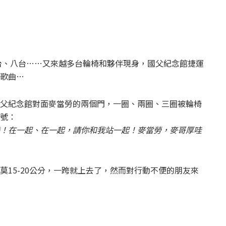
三台、八台……又來越多台輪椅和夥伴現身，國父紀念館捷運
歌曲…
父紀念館對面麥當勞的兩個門，一圈、兩圈、三圈被輪椅
號：
！在一起、在一起，請你和我站一起！麥當勞，麥哥厚哇
莫15-20公分，一跨就上去了，然而對行動不便的朋友來