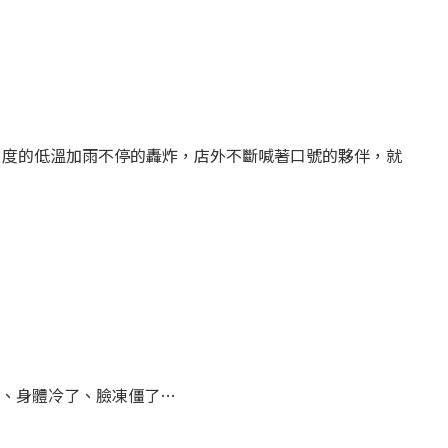
1度的低溫加雨不停的轟炸，店外不斷喊著口號的夥伴，就
、身體冷了、臉凍僵了…