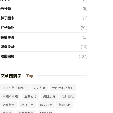
未分類
(6)
胖子圖卡
(2)
胖子筆記
(91)
遊戲學習
(1)
遊戲設計
(10)
障礙困境
(107)
文章關鍵字
｜Tag
人人平等？個鬼！
思念包圍
我和我的小鬼們
桌遊不桌遊
活動心得
異國念情
礙什麼礙
社會觀察
胖思生活
藝文心得
觀影心得