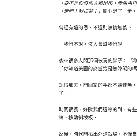
「要不是你沒派人追出來，赤兔馬再
「走吧！我扛著！」
關羽退了一步，
曾經有過的恩，不還則無情無義。
－我們不說，沒人會幫我們說
後來很多人問那個被罵的胖子：
「為
「你知道美國的麥當勞是無障礙的嗎
記得那天，開回家的手都不聽使喚，
了…
時間很長，好險我們還等的到，有些
鈴、移動斜坡板…
然後，時代開拓出外送戰場，不僅自