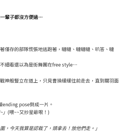
一輩子都沒方便過…
著僅存的部隊慌張地逃跑著，噠噠、噠噠噠、叭答、噠
看還以為是街舞團在free style…
戰神般豎立在道上，只見曹操緩緩往前走去，直到關羽面
ding pose倒成一片。
~」
(喂~~又抄星爺哏！)
圍，今天我算是認栽了，頭拿去！放他們走。」