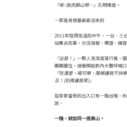
「唉~放虎歸山啊…」
孔明嘆道。
－那是肯德基爺爺派來的
2011年陰雨低溫的中午，一台、
站集合完畢，分派海報、標語、練習
「出發！」
一群人浩浩蕩蕩行進，國
團團圍住，接著開始對內大聲呼喊口
「吃漢堡、喝可樂，階梯讓我不快樂
旦！(別再讓我等)」
這家麥當勞的出入口有一階台階，約
說，
一階，就如同一座高山。