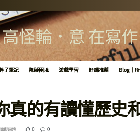
高怪輪．意 在寫作
胖子筆記
障礙困境
遊戲學習
好課推薦
Blog｜
你真的有讀懂歷史
0
0
障礙困境