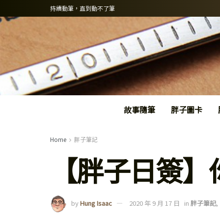
持續動筆，直到動不了筆
故事隨筆
胖子圖卡
Home
胖子筆記
【胖子日簽】
by
Hung Isaac
2020 年 9 月 17 日
in
胖子筆記
,