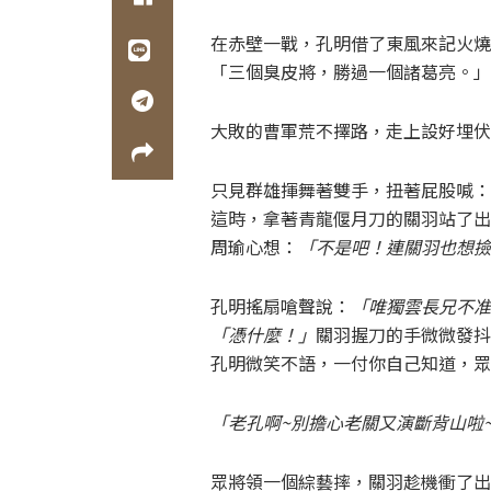
在赤壁一戰，孔明借了東風來記火燒
「三個臭皮將，勝過一個諸葛亮。」
大敗的曹軍荒不擇路，走上設好埋伏
只見群雄揮舞著雙手，扭著屁股喊：
這時，拿著青龍偃月刀的關羽站了出
周瑜心想：
「不是吧！連關羽也想撿
孔明搖扇嗆聲說：
「唯獨雲長兄不准
「憑什麼！」
關羽握刀的手微微發抖
孔明微笑不語，一付你自己知道，眾
「老孔啊~別擔心老關又演斷背山啦
眾將領一個綜藝摔，關羽趁機衝了出