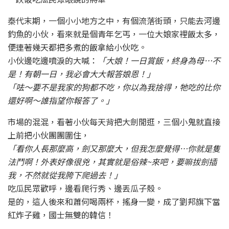
秦代末期，一個小小地方之中，有個流落街頭，只能去河邊
釣魚的小伙，看來就是個青年乞丐，一位大娘家裡飯太多，
便連著幾天都把多煮的飯拿給小伙吃。
小伙邊吃邊噴淚的大喊：
「大娘！一日賞飯，終身為母…不
是！有朝一日，我必會大大報答娘恩！」
「呿～要不是我家的狗都不吃，你以為我捨得，牠吃的比你
還好啊～誰指望你報答了。」
市場的混混，看著小伙每天背把大劍閒逛，三個小鬼就直接
上前把小伙團團圍住，
「看你人長那麼高，劍又那麼大，但我怎麼覺得…你就是隻
法鬥啊！外表好像很兇，其實就是俗辣~來吧，要嘛拔劍插
我，不然就從我胯下爬過去！」
吃瓜民眾歡呼，邊看爬行秀、邊丟瓜子殼。
是的，這人後來和蕭何喝兩杯，搖身一變，成了劉邦旗下當
紅炸子雞，國士無雙的韓信！