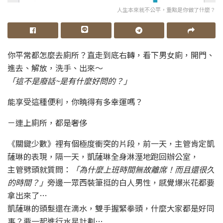
人生本來就不公平，重點是你做了什麼？
你平常都怎麼去廁所？直走到底右轉，看下男女廁，開門、
進去、解放，洗手、出來～
「這不是廢話~是有什麼好問的？」
能享受這種便利，你曉得有多幸運嗎？
－連上廁所，都是奢侈
《關鍵少數》裡有個極度衝突的片段，前一天，主管肯定凱
薩琳的表現，隔一天，凱薩琳全身淋溼地跑回辦公室，
主管劈頭就質問：
「為什麼上班時間無故離席！而且還很久
的時間？」
旁邊一眾西裝筆挺的白人男性，感覺爆米花都要
拿出來了…
凱薩琳的頭髮還在滴水，雙手握緊拳頭，什麼大家都是好同
事？要一起進行水星計劃…