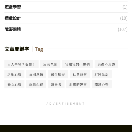
遊戲學習
(1)
遊戲設計
(10)
障礙困境
(107)
文章關鍵字
｜Tag
人人平等？個鬼！
思念包圍
我和我的小鬼們
桌遊不桌遊
活動心得
異國念情
礙什麼礙
社會觀察
胖思生活
藝文心得
觀影心得
讀書會
那來的趣事
閱讀心得
ADVERTISEMENT