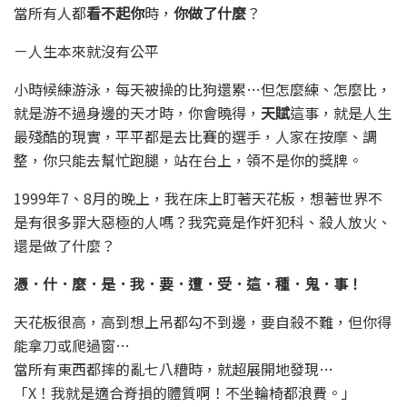
當所有人都
看不起你
時，
你做了什麼
？
－人生本來就沒有公平
小時候練游泳，每天被操的比狗還累…但怎麼練、怎麼比，
就是游不過身邊的天才時，你會曉得，
天賦
這事，就是人生
最殘酷的現實，平平都是去比賽的選手，人家在按摩、調
整，你只能去幫忙跑腿，站在台上，領不是你的獎牌。
1999年7、8月的晚上，我在床上盯著天花板，想著世界不
是有很多罪大惡極的人嗎？我究竟是作奸犯科、殺人放火、
還是做了什麼？
憑．什．麼．是．我．要．遭．受．這．種．鬼．事！
天花板很高，高到想上吊都勾不到邊，要自殺不難，但你得
能拿刀或爬過窗…
當所有東西都摔的亂七八糟時，就超展開地發現…
「X！我就是適合脊損的體質啊！不坐輪椅都浪費。」