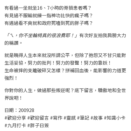
有看過一坐就坐16、7小時的脊損患者嗎？
有見過不服輸就練一指神功比快的瘋子嗎？
有遇過看不爽就和政府死嗑到死的胖子嗎？
「ㄟ，你不坐輪椅真的很浪費耶！」
有次好友拍我肩膀大力
的稱讚。
就是曉得人生本來就沒所謂公平，但除了抱怨又不甘只能對
生活妥協，努力的批判！努力的發聲！努力的靠妖！
生命被摔的支離破碎又怎樣？拼補回血後，能影響的力道更
強烈！
你對你的人生，做過那些叛逆呢？底下留言，驕傲地和全世
界說吧！
日期：200928
#歡迎分享 #歡迎留言 #寫作 #靈感 #筆記 #故事 #知識小卡
#九月打卡 #胖子日簽