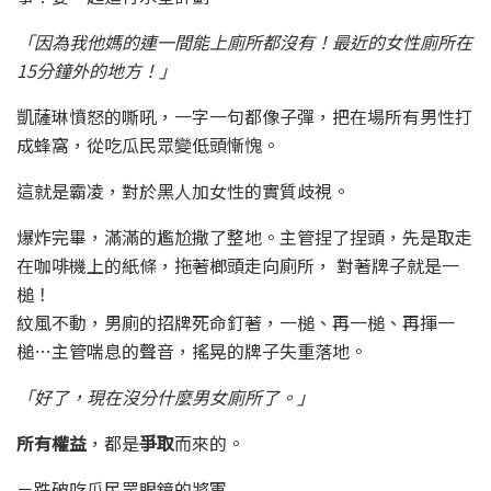
「因為我他媽的連一間能上廁所都沒有！最近的女性廁所在
15分鐘外的地方！」
凱薩琳憤怒的嘶吼，一字一句都像子彈，把在場所有男性打
成蜂窩，從吃瓜民眾變低頭慚愧。
這就是霸凌，對於黑人加女性的實質歧視。
爆炸完畢，滿滿的尷尬撒了整地。主管捏了捏頭，先是取走
在咖啡機上的紙條，拖著榔頭走向廁所， 對著牌子就是一
槌！
紋風不動，男廁的招牌死命釘著，一槌、再一槌、再揮一
槌…主管喘息的聲音，搖晃的牌子失重落地。
「好了，現在沒分什麼男女廁所了。」
所有權益
，都是
爭取
而來的。
－跌破吃瓜民眾眼鏡的將軍