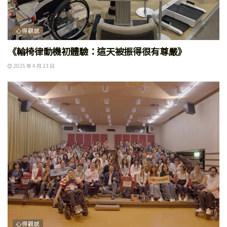
心得觀感
《輪椅律動機初體驗：這天被振得很有尊嚴》
2025 年 4 月 23 日
心得觀感