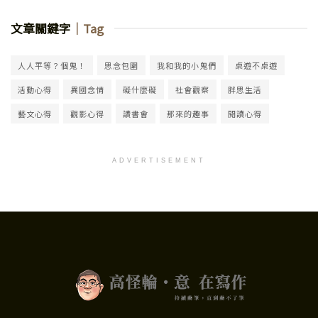
文章關鍵字
｜Tag
人人平等？個鬼！
思念包圍
我和我的小鬼們
桌遊不桌遊
活動心得
異國念情
礙什麼礙
社會觀察
胖思生活
藝文心得
觀影心得
讀書會
那來的趣事
閱讀心得
ADVERTISEMENT