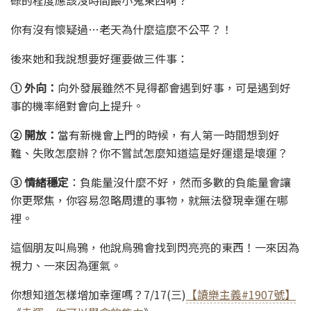
碌的程度應該沒時間餵小鬼東西啊？
你有沒有懷疑過…老天為什麼這麼不公平？！
後來她和我說想要好運要做三件事：
① 外向：
向外發展雖然不見得都會遇到好事，可是遇到好
事的機率絕對會向上提升。
② 開放：
當有新機會上門的時候，有人第一時間想到好
難、失敗怎麼辦？你不嘗試怎麼知道這是好運還是壞運？
③ 情緒穩定
：負能量沒什麼不好，然而多數的負能量會讓
你更聚焦，你容易忽略周遭的事物，就無法發現幸運在哪
裡。
這個朋友叫烏鴉，他說烏鴉會找到閃亮亮的東西！一來因為
視力、一來因為運氣。
你想知道怎樣增加幸運嗎？7/17(三)
【讀樂主義#1907號】