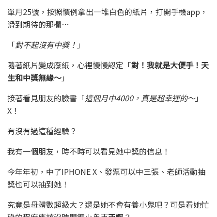
單月25號，按照慣例拿出一堆白色的紙片，打開手機app，
滑到期待的那欄…
「
對不起沒有中獎！
」
隨著紙片變成廢紙，心裡慢慢認定「
對！我就是大便手！天
生和中獎無緣～
」
接著看見朋友的臉書「
這個月中4000，真是超幸運的～
」
X！
有沒有過這種經驗？
我有一個朋友，時不時可以看見她中獎的信息！
今年年初，中了IPHONE X、發票可以中三張、老師活動抽
獎也可以抽到她！
究竟是母體數超級大？還是她不會有養小鬼吧？可是看她忙