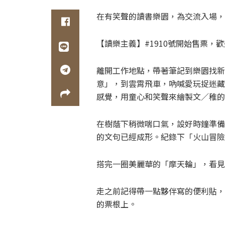
在有笑聲的讀書樂園，為交流入場，
【讀樂主義】#1910號開始售票
離開工作地點，帶著筆記到樂園找新
意」，到雲霄飛車，吶喊愛玩捉迷藏
感覺，用童心和笑聲來繪製文／稚的
在樹蔭下稍微喘口氣，設好時鐘準備
的文句已經成形。紀錄下「火山冒險
搭完一圈美麗華的「摩天輪」，看見
走之前記得帶一點夥伴寫的便利貼，
的票根上。