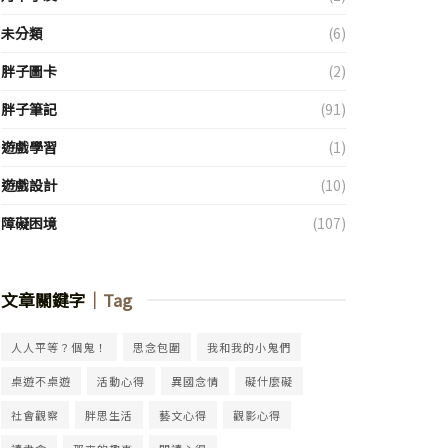
未分類
(6)
胖子圖卡
(2)
胖子筆記
(91)
遊戲學習
(1)
遊戲設計
(10)
障礙困境
(107)
文章關鍵字
｜Tag
人人平等？個鬼！
思念包圍
我和我的小鬼們
桌遊不桌遊
活動心得
異國念情
礙什麼礙
社會觀察
胖思生活
藝文心得
觀影心得