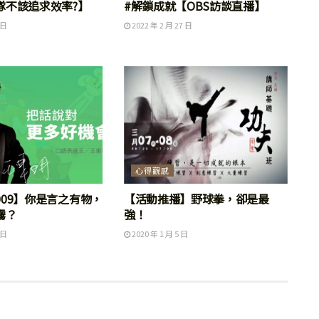
隊不該追求效率?】
#解鎖成就【OBS訪談直播】
 日
2022 年 2 月 27 日
心得觀感
009】你是言之有物，
【活動推播】野球拳，卻是最
霧？
強！
 日
2020 年 1 月 5 日