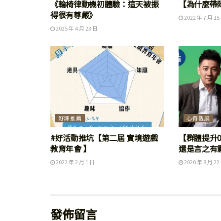
《輪椅律動機初體驗：這天被振
【為什麼帶
得很有尊嚴》
2022 年 7 月 15
2025 年 4 月 23 日
好課推薦
心得觀感
#好活動推坑【第二屆 實境遊戲
【群體提升
教育年會 】
還是言之有
2022 年 2 月 1 日
2020 年 8 月 22
發佈留言