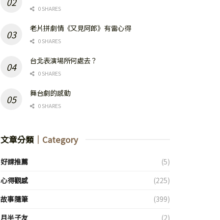
0 SHARES
老片拼劇情《又見阿郎》有雷心得
0 SHARES
台北表演場所何處去？
0 SHARES
舞台劇的感動
0 SHARES
文章分類
｜Category
好課推薦
(5)
心得觀感
(225)
故事隨筆
(399)
月半子友
(2)