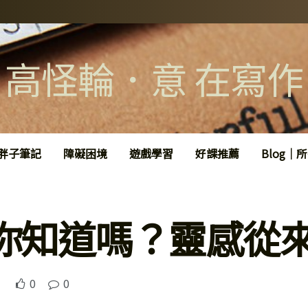
高怪輪．意 在寫作
胖子筆記
障礙困境
遊戲學習
好課推薦
Blog｜
你知道嗎？靈感從
0
0