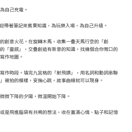
為自己充電。
，歡迎帶著筆記來賓果知識，為玩樂入場，為自己升級。
的創意火花。在旋轉木馬，收集一疊天馬行空的「創
的「靈感」，交疊創造有新意的知識，找幾個合你胃口的
寫作地圖。
寫作時段。填完九宮格的「射飛鏢」，用名詞和動詞串聯
」被拍的模樣，安撫心跳，故事曲線就可以現身。
微微下降的夕陽，微溫開始下降。
或是飛進腦袋有共鳴的想法，收在蓋滿心情、點子和記憶