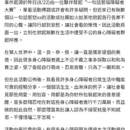
事件起源於昨日(8/22)由一位夥伴發起“一句話惹惱障礙者
大賽”，單看活動標題或許會有許多疑問，但近來已有無數
個以一句話惹怒xx的活動或社團如火如荼地掀起各行各業不
同的心聲，讓同行感到安慰，讓社會看的慚愧。因此活動頁
面一出，立刻也掀起無數在生活中遭受不公的身心障礙者群
起呼應。
在華人世界中，溫、良、恭、儉、讓一直是儒家提倡的美
德，因此很多身心障礙者遇上不公不義之事多採取以和和為
貴之姿，受了委屈自行吸收、忍氣吞聲，只為了一團和氣。
但在此活動公佈後，我看見許多身心障礙者日常生活中難能
可貴的經驗分享，一個個活生生、血淋淋的例子，讓社會看
見那些用愛、用包容、用都是為你好所包裝起來的善意提
醒，是多麼殘忍地在對這些身心障礙者進行千刀萬剮，而且
做的如此自然、那麼理直氣壯讓人認為不接受就是不知感
恩、不懂惜福二字怎寫。
活動中最珍貴的是，有很多身心障礙朋友透過本次活動將自