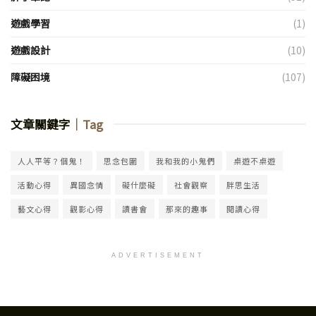
遊戲學習
(1)
遊戲設計
(10)
障礙困境
(107)
文章關鍵字
｜Tag
人人平等？個鬼！
思念包圍
我和我的小鬼們
桌遊不桌遊
活動心得
異國念情
礙什麼礙
社會觀察
胖思生活
藝文心得
觀影心得
讀書會
那來的趣事
閱讀心得
ADVERTISEMENT