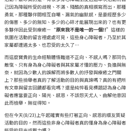
己因為障礙所受的歧視、不滿、殘酷的真相撰寫而出，那種
勇氣，那種夥伴間相互自嘲、漏氣的幽默感，是要經歷多少
的傷害、多少的無知、多少的心碎才能展現出來的？也有更
多夥伴因此受到療癒－“
原來我不是唯一的一個!!
”這樣的
氛圍在活動的留言裡處處可見，這些身心障礙者，乃至於其
家屬都遭遇太多、也忍受的太久了…
而這麼寶貴的生命經驗體悟難道不正向、不感人嗎？那同仇
敵愾、只有身為身心障礙者與其家屬才懂的壓力、負擔與無
奈，就因為少數人的誤解而將多數人的抒發與療癒之門關
上？那些撿舉者真的了解活動的目的與真諦嗎？真的有把所
有文章與留言回饋都看完嗎？還是純悴看見標題認為身心障
礙者應當要正向、陽光、感恩，不該怨天尤人、曲解他意因
此而檢舉，無從得知。
但在今天(8/23)上午起確實有些打著正向、感恩的版友質疑
活動的目的，然而這些非身心障礙者真的懂身為身心障礙者
所受的目光或壓力嗎？