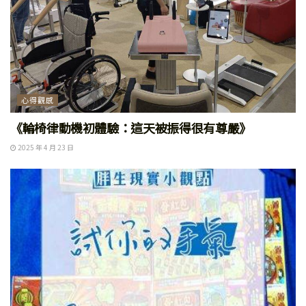
心得觀感
《輪椅律動機初體驗：這天被振得很有尊嚴》
2025 年 4 月 23 日