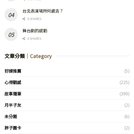
台北表演場所何處去？
0 SHARES
舞台劇的感動
0 SHARES
文章分類
｜Category
好課推薦
(5)
心得觀感
(225)
故事隨筆
(399)
月半子友
(2)
未分類
(6)
胖子圖卡
(2)