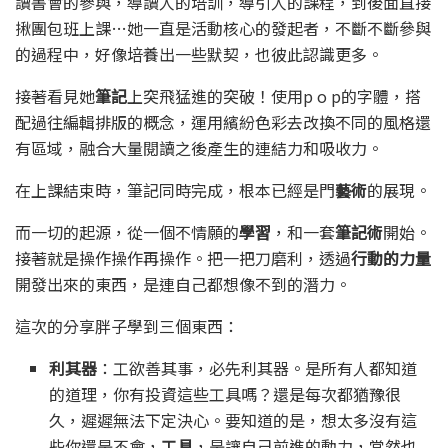
讀書會的參與，導讀人的培訓，導引人的課程，到後面直接
揪團包班上課…她一直是活動核心的發起者，不斷不斷參與
的過程中，好像培養出一些默契，也彼此認識更多。
接著看見她
筆記
上突飛猛進的突破！使用p o p的字體，搭
配過往編輯排版的概念，運用繽紛色彩去改換不同的風格還
有區域，融合大量閱讀之後產生的連結力和吸收力。
在上課結束時，筆記同時完成，根本已經是門
藝術
的展現。
而一切的起源，從一個不情願的
學習
，和一套
筆記術
開始。
接著就是操作操作再操作。把一把刀磨利，透過
行動的力量
開發出來的東西，是連自己都想像不到的潛力。
這次的分享胖子學到三個東西：
利其器
：工欲善其事，必先利其器。是所有人都知道
的道理，你有投資這些工具嗎？還是每次都猶豫很
久，遲遲無法下定決心。要知道的是，想太多沒有這
些你還是不會，
工具
，是讓自己前進的動力，當然也