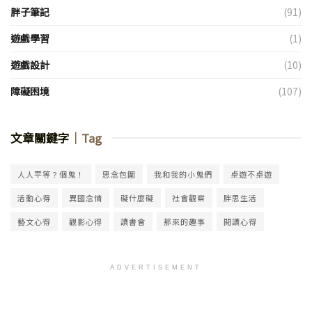
胖子筆記
(91)
遊戲學習
(1)
遊戲設計
(10)
障礙困境
(107)
文章關鍵字
｜Tag
人人平等？個鬼！
思念包圍
我和我的小鬼們
桌遊不桌遊
活動心得
異國念情
礙什麼礙
社會觀察
胖思生活
藝文心得
觀影心得
讀書會
那來的趣事
閱讀心得
ADVERTISEMENT