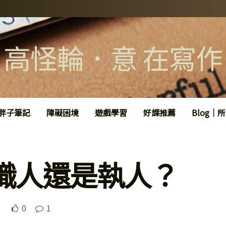
高怪輪．意 在寫作
胖子筆記
障礙困境
遊戲學習
好課推薦
Blog｜
職人還是執人？
0
1