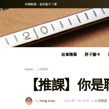
持續動筆，直到動不了筆
故事隨筆
胖子圖卡
Home
心得觀感
【推課】你是
by
Hung Isaac
2019 年 7 月 29 日
in
心得觀感