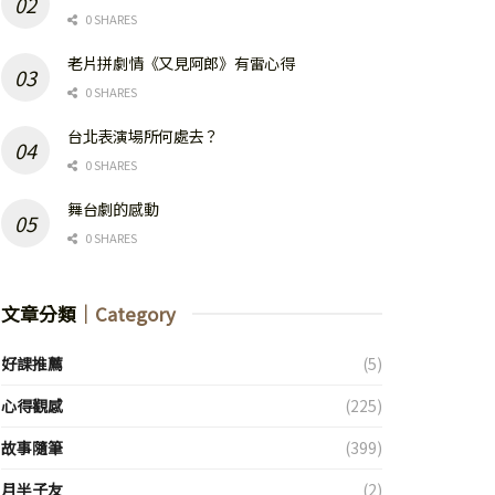
0 SHARES
老片拼劇情《又見阿郎》有雷心得
0 SHARES
台北表演場所何處去？
0 SHARES
舞台劇的感動
0 SHARES
文章分類
｜Category
好課推薦
(5)
心得觀感
(225)
故事隨筆
(399)
月半子友
(2)