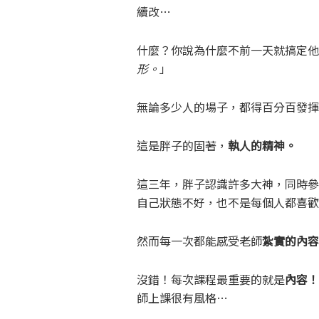
續改…
什麼？你說為什麼不前一天就搞定他
形。
」
無論多少人的場子，都得百分百發揮
這是胖子的固著，
執人的精神。
這三年，胖子認識許多大神，同時參
自己狀態不好，也不是每個人都喜歡
然而每一次都能感受老師
紮實的內容
沒錯！每次課程最重要的就是
內容！
師上課很有風格…