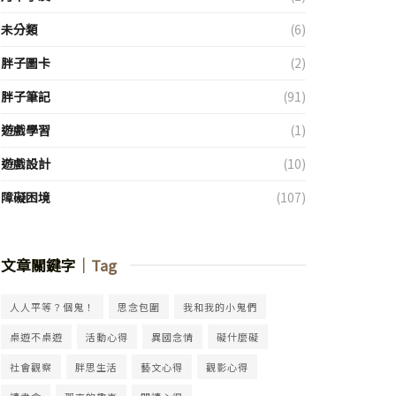
未分類
(6)
胖子圖卡
(2)
胖子筆記
(91)
遊戲學習
(1)
遊戲設計
(10)
障礙困境
(107)
文章關鍵字
｜Tag
人人平等？個鬼！
思念包圍
我和我的小鬼們
桌遊不桌遊
活動心得
異國念情
礙什麼礙
社會觀察
胖思生活
藝文心得
觀影心得