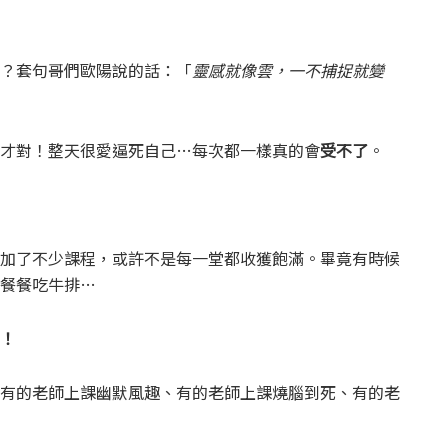
？套句哥們歐陽說的話：「
靈感就像雲，一不捕捉就變
才對！整天很愛逼死自己…每次都一樣真的會
受不了
。
加了不少課程，或許不是每一堂都收獲飽滿。畢竟有時候
餐餐吃牛排…
！
有的老師上課幽默風趣、有的老師上課燒腦到死、有的老