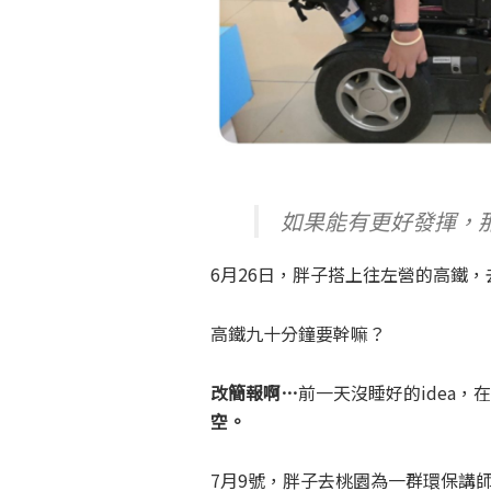
如果能有更好發揮，
6月26日，胖子搭上往左營的高鐵
高鐵九十分鐘要幹嘛？
改簡報啊…
前一天沒睡好的idea
空。
7月9號，胖子去桃園為一群環保講