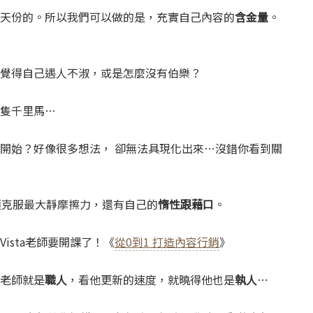
天份的。所以我們可以做的是，充實自己內容的
含金量
。
覺得自己遇人不淑，或是怎麼沒有伯樂？
隻千里馬…
開始？好像很多想法， 卻無法具現化出來…沒錯你看到關
須克服最大靜摩擦力，還有自己的
惰性跟藉口
。
Vista老師要開課了！《
從0到1 打造內容行銷
》
老師就是
職人
，看他更新的速度，就曉得他也是
執人
…