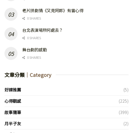
老片拼劇情《又見阿郎》有雷心得
0 SHARES
台北表演場所何處去？
0 SHARES
舞台劇的感動
0 SHARES
文章分類
｜Category
好課推薦
(5)
心得觀感
(225)
故事隨筆
(399)
月半子友
(2)