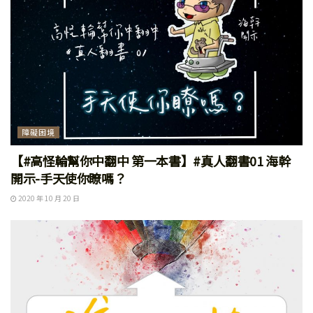
障礙困境
【#高怪輪幫你中翻中 第一本書】#真人翻書01 海幹
開示-手天使你瞭嗎？
2020 年 10 月 20 日