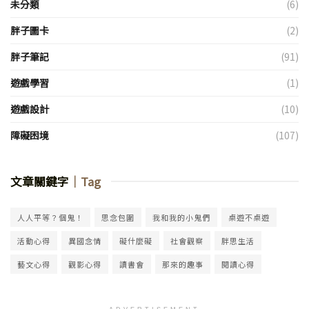
未分類
(6)
胖子圖卡
(2)
胖子筆記
(91)
遊戲學習
(1)
遊戲設計
(10)
障礙困境
(107)
文章關鍵字
｜Tag
人人平等？個鬼！
思念包圍
我和我的小鬼們
桌遊不桌遊
活動心得
異國念情
礙什麼礙
社會觀察
胖思生活
藝文心得
觀影心得
讀書會
那來的趣事
閱讀心得