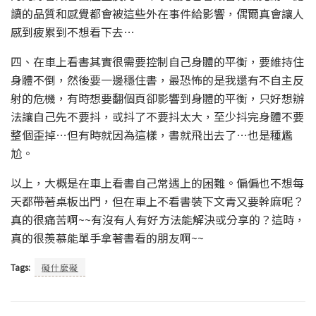
讀的品質和感覺都會被這些外在事件給影響，偶爾真會讓人
感到疲累到不想看下去…
四、在車上看書其實很需要控制自己身體的平衡，要維持住
身體不倒，然後要一邊穩住書，最恐怖的是我還有不自主反
射的危機，有時想要翻個頁卻影響到身體的平衡，只好想辦
法讓自己先不要抖，或抖了不要抖太大，至少抖完身體不要
整個歪掉…但有時就因為這樣，書就飛出去了…也是種尷
尬。
以上，大概是在車上看書自己常遇上的困難。偏偏也不想每
天都帶著桌板出門，但在車上不看書裝下文青又要幹麻呢？
真的很痛苦啊~~有沒有人有好方法能解決或分享的？這時，
真的很羨慕能單手拿著書看的朋友啊~~
Tags:
礙什麼礙