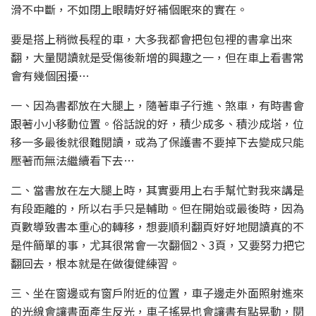
滑不中斷，不如閉上眼睛好好補個眠來的實在。
要是搭上稍微長程的車，大多我都會把包包裡的書拿出來
翻，大量閱讀就是受傷後新增的興趣之一，但在車上看書常
會有幾個困擾…
一、因為書都放在大腿上，隨著車子行進、煞車，有時書會
跟著小小移動位置。俗話說的好，積少成多、積沙成塔，位
移一多最後就很難閱讀，或為了保護書不要掉下去變成只能
壓著而無法繼續看下去…
二、當書放在左大腿上時，其實要用上右手幫忙對我來講是
有段距離的，所以右手只是輔助。但在開始或最後時，因為
頁數導致書本重心的轉移，想要順利翻頁好好地閱讀真的不
是件簡單的事，尤其很常會一次翻個2、3頁，又要努力把它
翻回去，根本就是在做復健練習。
三、坐在窗邊或有窗戶附近的位置，車子邊走外面照射進來
的光線會讓書面產生反光，車子搖晃也會讓書有點晃動，閱