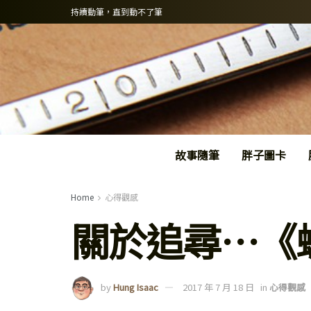
持續動筆，直到動不了筆
故事隨筆
胖子圖卡
Home
心得觀感
關於追尋…《
by
Hung Isaac
2017 年 7 月 18 日
in
心得觀感