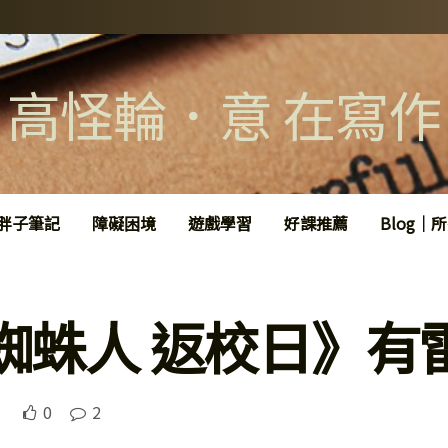
高怪輪．意 在寫作
胖子筆記
障礙困境
遊戲學習
好課推薦
Blog｜
蜘蛛人 返校日》有
0
2