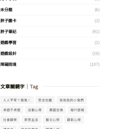
未分類
(6)
胖子圖卡
(2)
胖子筆記
(91)
遊戲學習
(1)
遊戲設計
(10)
障礙困境
(107)
文章關鍵字
｜Tag
人人平等？個鬼！
思念包圍
我和我的小鬼們
桌遊不桌遊
活動心得
異國念情
礙什麼礙
社會觀察
胖思生活
藝文心得
觀影心得