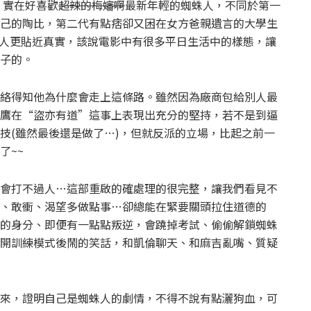
》實在好喜歡
超辣的梅嬸啊
最新年輕的蜘蛛人，不同於第一
己的陶比，第二代有點痞卻又困在女方爸親遺言的大學生
蜘蛛人更貼近真實，該說電影中有很多平日生活中的樣態，讓
子的。
絡得知他為什麼會走上這條路。雖然因為廠商包給別人最
鷹在“盜亦有道”這事上表現出充分的堅持，若不是到逼
技(雖然最後還是做了…)，但就反派的立場，比起之前一
了~~
會打不過人…這部重啟的確處理的很完整，讓我們看見不
、敢衝、渴望多做點事…卻總能在緊要關頭拉住道德的
的身分、即便有一點點叛逆，會蹺掉考試、偷偷解鎖蜘蛛
開訓練模式後鬧的笑話，和凱倫聊天、和麻吉亂嘴、質疑
來，證明自己是蜘蛛人的劇情，不得不說有點灑狗血，可