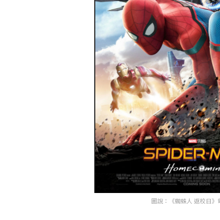
圖說：《蜘蛛人 返校日》