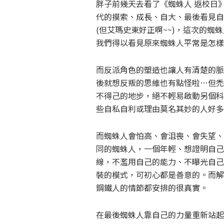
胖子前幾天去看了《蜘蛛人 返校日
代的摸索、成長、自大、最後看見自
(但艾瑪史東好正啊~~)，這次的
我們得以看見原來蜘蛛人平常是怎樣
而反派角色的塑造也讓人有清楚的脈
後就想反叛的思維也有點怪啦…但禿
不得己的地步，絕不輕易啟動另個科
些自私自利或理由莫名其妙的人好多
而蜘蛛人會怕高、會沮喪、會失望、
同的蜘蛛人，一個年輕、想證明自己
線，不濫用自己的能力、不曝光自己
裝的模式，可初心都是善意的。而解
鋼鐵人的情節都安排的很真實。
在最後蜘蛛人靠自己的力量重新站起