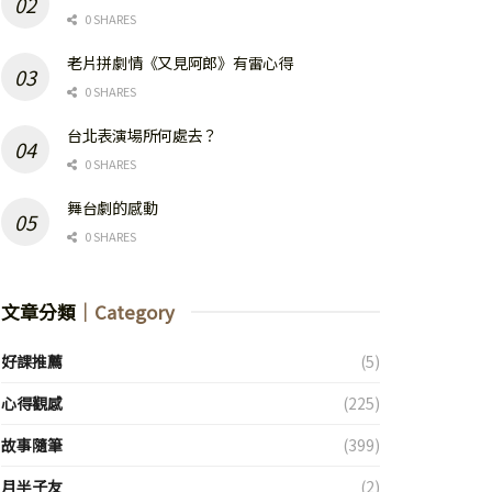
0 SHARES
老片拼劇情《又見阿郎》有雷心得
0 SHARES
台北表演場所何處去？
0 SHARES
舞台劇的感動
0 SHARES
文章分類
｜Category
好課推薦
(5)
心得觀感
(225)
故事隨筆
(399)
月半子友
(2)