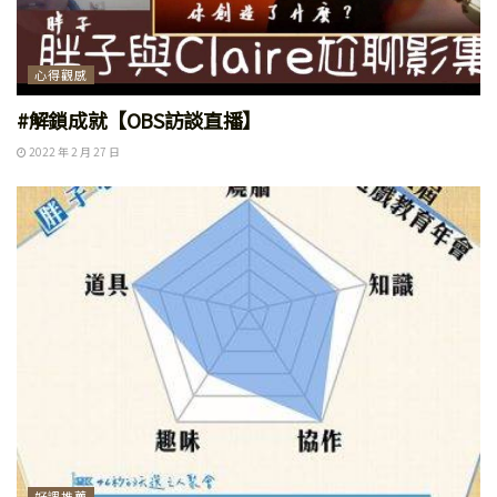
心得觀感
#解鎖成就【OBS訪談直播】
2022 年 2 月 27 日
好課推薦