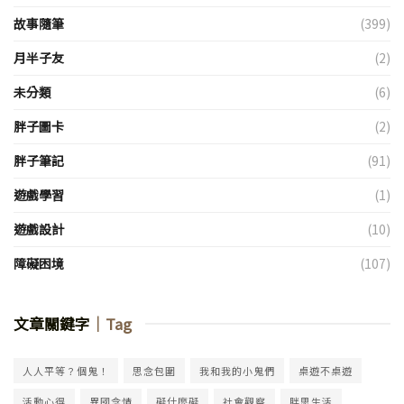
故事隨筆
(399)
月半子友
(2)
未分類
(6)
胖子圖卡
(2)
胖子筆記
(91)
遊戲學習
(1)
遊戲設計
(10)
障礙困境
(107)
文章關鍵字
｜Tag
人人平等？個鬼！
思念包圍
我和我的小鬼們
桌遊不桌遊
活動心得
異國念情
礙什麼礙
社會觀察
胖思生活