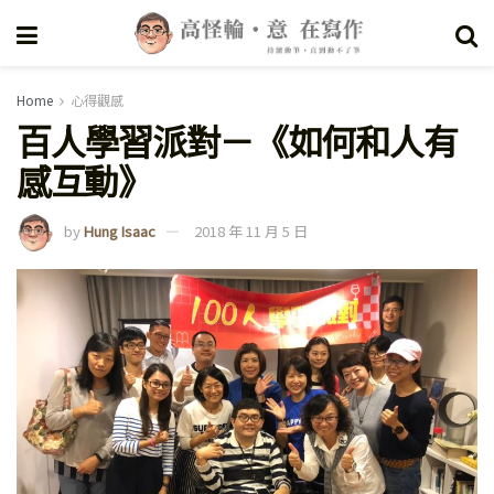
Home
心得觀感
百人學習派對－《如何和人有
感互動》
by
Hung Isaac
2018 年 11 月 5 日