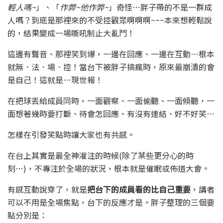
輕人嗎~
」、「
作弊~他作弊~
」奇怪…胖子帶的不是一群成
人嗎？到底是那裡來的不受控觀眾啊啊啊~~~本來想輕鬆說
的，結果變成一場嘶吼制止大亂鬥！
這邊有聲音、那裡笑到爆，一邊在回應、一邊在互動…根本
就無．法．場．控！當台下被胖子搞瘋時，原來最崩潰的會
是自己！這就是…現世報！
在把球丟給成員同時，一面觀察、一面偷聽、一面傾聽，一
面想著幾時要打斷、待會怎回應、有沒有連結、好不好笑…
怎樣在引發笑點時讓大家也有共感。
在台上其實是最全神灌注的時候(除了某些更分心的時
刻…)，不專注於全場的狀況，根本就是催眠或佈道大會。
有感互動說穿了，就是
把台下的成員看的比自己重要
，講者
可以不用是全場焦點，台下的反應才是。胖子整理的三個要
點分別是：