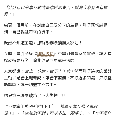
「胖胖可以分享互動或是桌遊的東西，感覺大家都很有興
趣。
」
約莫一個月前，在討論自己要分享的主題，胖子深切感覺
到…自己雜亂帶來的後果。
既然不知道主題，那就想辦法
搞瘋
大家吧！
互動
，是胖子從《
即課吸睛
》中學到最豐富的寶藏，讓人有
感就得要互動，除非你是巨星或是法師。
人家都說：
台上一分鐘，台下十年功。
然而胖子這次的設計
主軸卻是
台上輕鬆說，讓台下發瘋。
不打過多知識，只打互
動體驗，讓一切盡在不言中…
結果第一場就破功了…太失控了!!!
“不要拿筆啦~把筆放下！”「
這算不算互動？畫珍
珠！
」、「
這樣對不對！可以多加一顆嗎？
」、「
你不是年