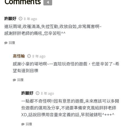
Comments
4
許願好
8 年 ago
連玩兩場,收穫滿滿,失控互動,收放自如,非常厲害啊~
感謝胖胖老師的嘶吼,您辛苦啦^^
回覆
高怪輪
8 年 ago
感謝小豪的場地啊~一直陪玩奇怪的遊戲，也是辛苦了~希
望有達到目標
回覆
許願好
8 年 ago
一點都不奇怪啊!!超有意思的遊戲,未來應該可以多開
些遊戲的運用及分享,不過要準備麥克風給胖胖老師
XD,話說目標用音量來定義的話,早就破錶啦^+++^
回覆