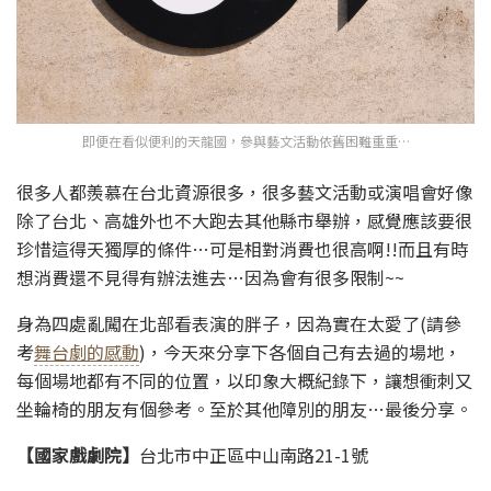
即便在看似便利的天龍國，參與藝文活動依舊困難重重…
很多人都羨慕在台北資源很多，很多藝文活動或演唱會好像
除了台北、高雄外也不大跑去其他縣市舉辦，感覺應該要很
珍惜這得天獨厚的條件…可是相對消費也很高啊!!而且有時
想消費還不見得有辦法進去…因為會有很多限制~~
身為四處亂闖在北部看表演的胖子，因為實在太愛了(請參
考
舞台劇的感動
)，今天來分享下各個自己有去過的場地，
每個場地都有不同的位置，以印象大概紀錄下，讓想衝刺又
坐輪椅的朋友有個參考。至於其他障別的朋友…最後分享。
【國家戲劇院】
台北市中正區中山南路21-1號