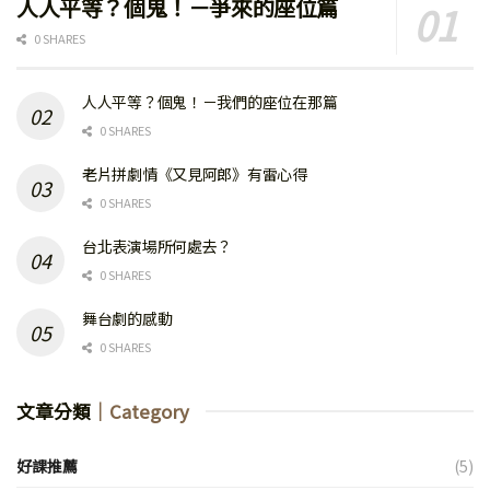
人人平等？個鬼！－爭來的座位篇
0 SHARES
人人平等？個鬼！－我們的座位在那篇
0 SHARES
老片拼劇情《又見阿郎》有雷心得
0 SHARES
台北表演場所何處去？
0 SHARES
舞台劇的感動
0 SHARES
文章分類
｜Category
好課推薦
(5)