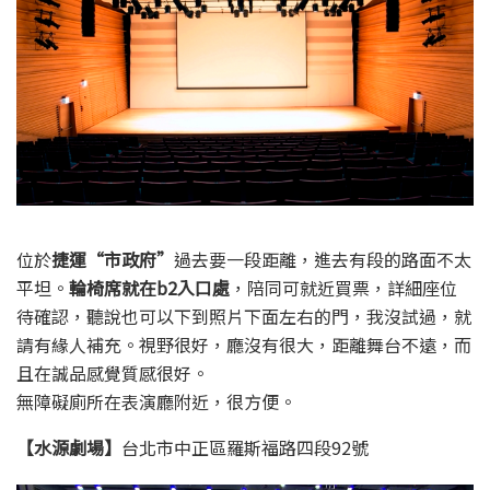
位於
捷運“市政府”
過去要一段距離，進去有段的路面不太
平坦。
輪椅席就在b2入口處
，陪同可就近買票，詳細座位
待確認，聽說也可以下到照片下面左右的門，我沒試過，就
請有緣人補充。視野很好，廳沒有很大，距離舞台不遠，而
且在誠品感覺質感很好。
無障礙廁所在表演廳附近，很方便。
【水源劇場】
台北市中正區羅斯福路四段92號