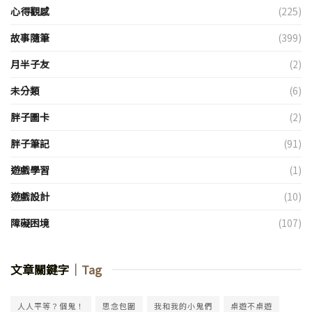
心得觀感
(225)
故事隨筆
(399)
月半子友
(2)
未分類
(6)
胖子圖卡
(2)
胖子筆記
(91)
遊戲學習
(1)
遊戲設計
(10)
障礙困境
(107)
文章關鍵字
｜Tag
人人平等？個鬼！
思念包圍
我和我的小鬼們
桌遊不桌遊