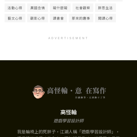
活動心得
異國念情
礙什麼礙
社會觀察
胖思生活
藝文心得
觀影心得
讀書會
那來的趣事
閱讀心得
ADVERTISEMENT
高怪輪
遊戲學習設計師
我是輪椅上的死胖子，江湖人稱「遊戲學習設計師」，