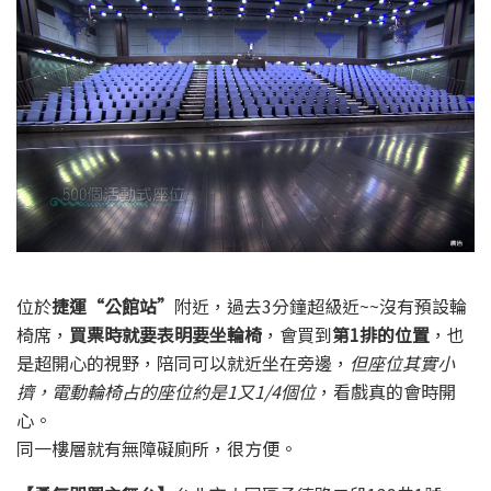
位於
捷運“公館站”
附近，過去3分鐘超級近~~沒有預設輪
椅席，
買票時就要表明要坐輪椅
，會買到
第1排的位置
，也
是超開心的視野，陪同可以就近坐在旁邊，
但座位其實小
擠，電動輪椅占的座位約是1又1/4個位
，看戲真的會時開
心。
同一樓層就有無障礙廁所，很方便。