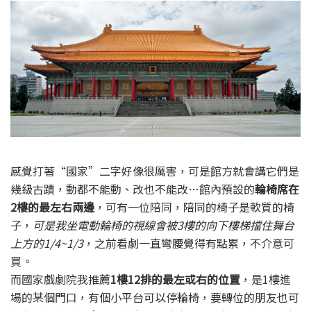
感覺打著“國家”二字好像很厲害，可是館方就會講它們是
幾級古蹟，動都不能動、改也不能改…館內預設的
輪椅席在
2樓的最左右兩邊
，可有一位陪同，陪同的椅子是軟質的椅
子，
可是我坐電動輪椅的視線會被3樓的向下樓梯擋住舞台
上方的1/4~1/3
，之前看劇一直彎腰覺得有點累，不介意可
買。
而國家戲劇院我推薦
1樓12排的最左或右的位置
，是1樓進
場的某個門口，有個小平台可以停輪椅，要轉位的朋友也可