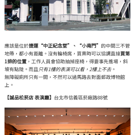
應該是位於
捷運“中正紀念堂”、“小南門”
的中間三不管
地帶，都小有距離。沒有輪椅席，買票時可以協調直接
買第
1排的位置
，工作人員會協助抽掉座椅，得要事先進場，斜
坡有點陡。而且
只有1樓的表演可以看，2樓上不去
。
無障礙廁所只有一間，不然可以過馬路去對面郵政博物館
上。
【誠品松菸店 表演廳】
台北市信義區菸廠路88號