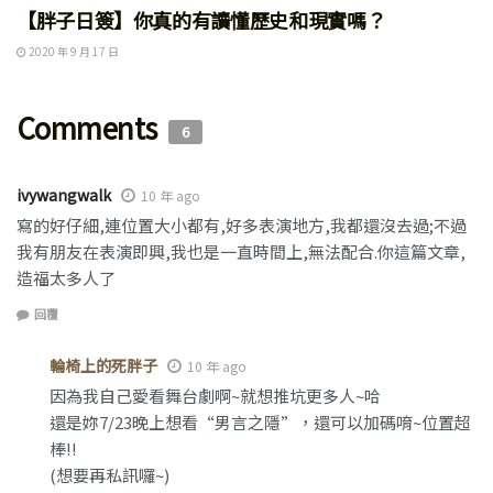
【胖子日簽】你真的有讀懂歷史和現實嗎？
2020 年 9 月 17 日
Comments
6
ivywangwalk
10 年 ago
寫的好仔細,連位置大小都有,好多表演地方,我都還沒去過;不過
我有朋友在表演即興,我也是一直時間上,無法配合.你這篇文章,
造福太多人了
回覆
輪椅上的死胖子
10 年 ago
因為我自己愛看舞台劇啊~就想推坑更多人~哈
還是妳7/23晚上想看“男言之隱”，還可以加碼唷~位置超
棒!!
(想要再私訊囉~)