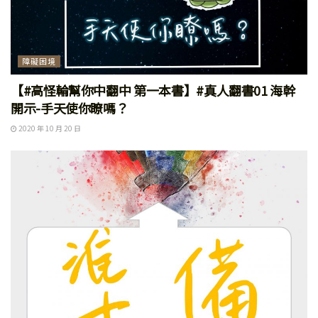
障礙困境
【#高怪輪幫你中翻中 第一本書】#真人翻書01 海幹
開示-手天使你瞭嗎？
2020 年 10 月 20 日