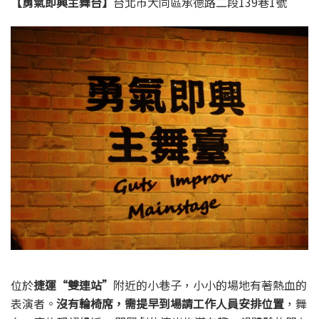
【勇氣即興主舞台】
台北市大同區承德路二段139巷1號
位於
捷運“雙連站”
附近的小巷子，小小的場地有著熱血的
表演者。
沒有輪椅席，需提早到場請工作人員安排位置
，舞