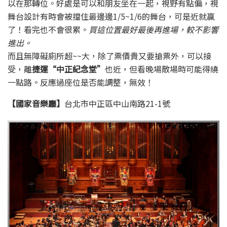
以在那轉位。好處是可以和朋友坐在一起，視野有點偏，視
舞台設計有時會被擋住最邊邊1/5~1/6的舞台，可是近就贏
了！看完也不會很累。
買這位置最好最後再進場，較不影響
進出。
而且無障礙廁所超~~大，除了票價貴又要搶票外，可以接
受，離
捷運“中正紀念堂”
也近，但看晚場散場時可能得繞
一點路。反應過座位是否能調整，無效！
【國家音樂廳】
台北市中正區中山南路21-1號