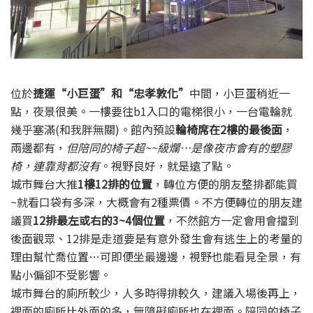
位於
捷運“小巨蛋”和“忠孝敦化”
中間，小巨蛋稍近一
點，夜景很美。一樓要往b1入口的電梯很小，一台電輪就
幾乎塞滿(和我胖無關)。館內預設
輪椅席在2樓的最後面
，
兩邊都有，
但陪同的椅子超~~級爛…是像夜市會有的塑膠
椅，連靠背都沒有
。視野良好，就是遠了點。
城市舞台大推
1樓12排的位置
，轉位方便的朋友整排都能買
~就看口袋有多深，大概會有2種票價。不方便轉位的朋友建
議買
12排最左或右的3~4個位置
，不然館方一定會用會擋到
後面觀眾、12排是走道要是有意外發生會有逃生上的考量的
理由幫忙喬位置…可即便坐最邊邊，視野也能看見全景，有
點小偏卻不受影響。
城市舞台的廁所較少，人多時得排較久，建議入場後再上，
裡面的廁所比外面的多，無障礙廁所也在裡面。陪同的椅子