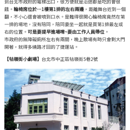
到台北市政府的電梯出口，很方便就是沿途都是吃的會很
餓。
輪椅席位於…1樓第1排的左右兩邊
，距離舞台近到一個
翻，不小心還會被噴到口水。是難得很開心輪椅席竟然在第
一排的場地，沒有陪同，陪同要坐一起就是買第1排最左或
右的位置。
可是要提早進場唷~要由工作人員帶位
。
市政府的無障礙廁所左右有兩間，晚上散場有時只會剩大門
開著，就得多繞路才回的了捷運站。
【牯嶺街小劇場】
台北市中正區牯嶺街5巷2號