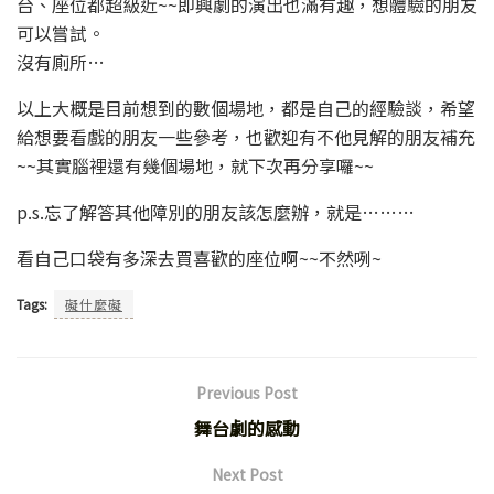
台、座位都超級近~~即興劇的演出也滿有趣，想體驗的朋友
可以嘗試。
沒有廁所…
以上大概是目前想到的數個場地，都是自己的經驗談，希望
給想要看戲的朋友一些參考，也歡迎有不他見解的朋友補充
~~其實腦裡還有幾個場地，就下次再分享囉~~
p.s.忘了解答其他障別的朋友該怎麼辦，就是………
看自己口袋有多深去買喜歡的座位啊~~不然咧~
Tags:
礙什麼礙
Previous Post
舞台劇的感動
Next Post