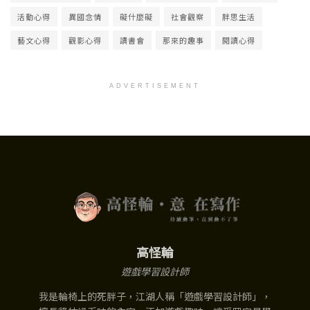
活動心得
異國念情
礙什麼礙
社會觀察
胖思生活
藝文心得
觀影心得
讀書會
那來的趣事
閱讀心得
ADVERTISEMENT
高怪輪
遊戲學習設計師
我是輪椅上的死胖子，江湖人稱「遊戲學習設計師」，