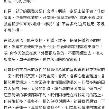
加油、你好勇敢…
但另一部分的觀點又是什麼呢？啊這一定是上輩子做了什麼
壞事、你是來還債的、可憐啊~這麼年輕就…你再不乖以後
就會和那個哥哥/姐姐一樣哦！噓~不要多問(立馬拉走) 家醜
不可外揚…
在親人間也可能有支持、袒護、放任、過度保護的不同對
待，像是不方便就不要出門啦~你要幹麻家裡都會支持你！
咦~你今天怎麼在家？外面很危險的，不要隨便出去，壞人
那麼多、車子那麼快、世界末日隨時會來耶！
可是我們在自己的夥伴間其實也希望能呈現很輕鬆或放鬆的
一面，我們很真實，我們會哭、會笑、會傷心也會難過、會
憤怒想要爆走、也會因為小事情而感動很久…但很多時的因
為太多的目光、太多的期待，讓台灣的身障者連“做自己”
這麼簡單的事情都辦不到，我們同樣走在尋找認同的路上，
但背後卻多了很多不一樣的包袱與期待，彷彿我們想做一下
自己、表達一下真實的情緒都不行…因為那和傳統的期望背