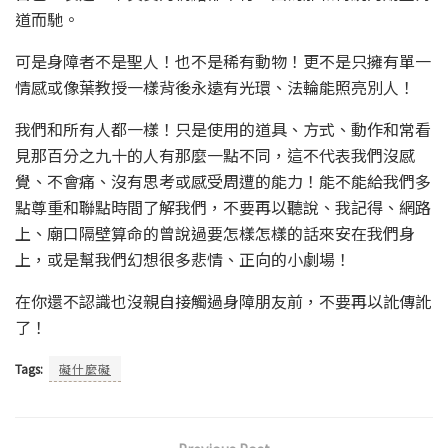
道而馳。
可是身障者不是聖人！也不是稀有動物！更不是只擁有單一
情感或像葉教授一樣背後永遠有光環、法輪能照亮別人！
我們和所有人都一樣！只是使用的道具、方式、動作和常看
見那百分之九十的人有那麼一點不同，這不代表我們沒感
覺、不會痛、沒有思考或感受周遭的能力！能不能給我們多
點尊重和聯點時間了解我們，不要再以聽說、我記得、網路
上、廟口隔壁算命的曾說過要怎樣怎樣的話來安在我們身
上，或是幫我們幻想很多悲情、正向的小劇場！
在你還不認識也沒親自接觸過身障朋友前，不要再以訛傳訛
了！
Tags:
礙什麼礙