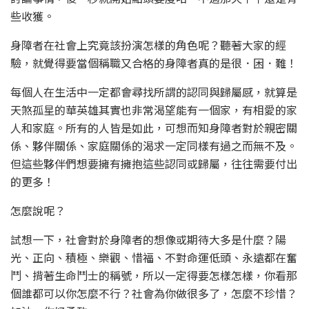
些收獲。
身障者在社會上究竟該扮演怎樣的角色呢？聽著大家的經
驗，就覺得要當個稱職又合格的身障者真的是很．困．難！
每個人在生活中一定都會尋找所謂的認同與歸屬感，就算是
天煞孤星的華英雄其實也非常渴望能有一個家，有相愛的家
人和家庭。所有的人皆是如此，可想而知身障者對於親密關
係、夥伴關係、家庭關係的渴求一定同樣有過之而無不及。
但這些夥伴們想要擁有擁抱這些認同或歸屬，往往需要付出
的更多！
怎麼說呢？
試想一下，社會對於身障者的想像或期待大多是什麼？陽
光、正向、積極、樂觀、惜福、不對命運低頭、永遠都在奮
鬥、揹著生命鬥士的稱號，所以一定得要怎樣怎樣，你看那
個誰都可以你怎麼不行？社會為你做很多了，怎麼不珍惜？