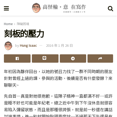
Home
障礙困境
刻板的壓力
by
Hung Isaac
2016 年 1 月 26 日
年初因為夥伴回台，以她的號召力找了一群不同時期的朋友
針對曾經上過的課、參與的活動、後續是否有什麼發酵？來
聊聊天~
先自首…真是對她很抱歉，這陣子精神一直都滿不好…或許
是睡不好也可能是年紀老，總之近中午到下午沒休息就很容
易陷入彌留狀態，而且是那種很誇張，就是前一秒還在講話
討論事情，後一秒就開始點頭要度咕…不過那天下午還是有