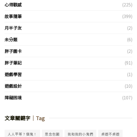
心得觀感
(225)
故事隨筆
(399)
月半子友
(2)
未分類
(6)
胖子圖卡
(2)
胖子筆記
(91)
遊戲學習
(1)
遊戲設計
(10)
障礙困境
(107)
文章關鍵字
｜Tag
人人平等？個鬼！
思念包圍
我和我的小鬼們
桌遊不桌遊