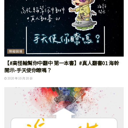
障礙困境
【#高怪輪幫你中翻中 第一本書】#真人翻書01 海幹
開示-手天使你瞭嗎？
2020 年 10 月 20 日