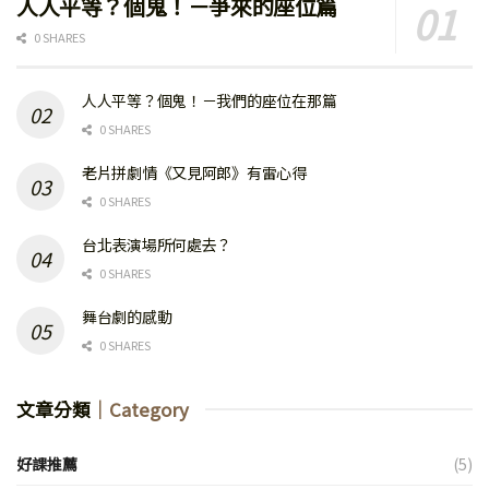
人人平等？個鬼！－爭來的座位篇
0 SHARES
人人平等？個鬼！－我們的座位在那篇
0 SHARES
老片拼劇情《又見阿郎》有雷心得
0 SHARES
台北表演場所何處去？
0 SHARES
舞台劇的感動
0 SHARES
文章分類
｜Category
好課推薦
(5)