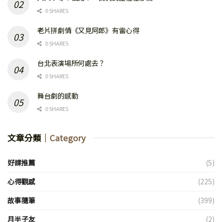
0 SHARES
老片拼劇情《又見阿郎》有雷心得
0 SHARES
台北表演場所何處去？
0 SHARES
舞台劇的感動
0 SHARES
文章分類
｜Category
好課推薦
(5)
心得觀感
(225)
故事隨筆
(399)
月半子友
(2)