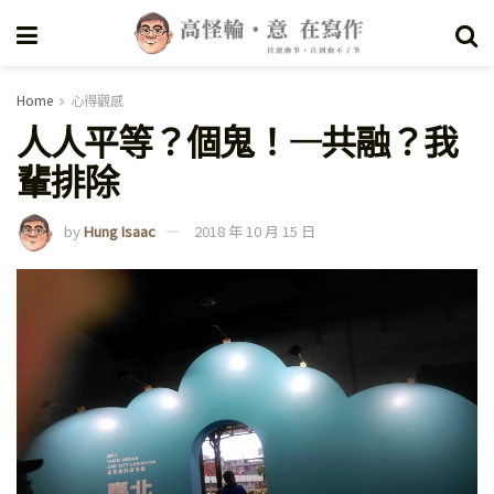
Home
心得觀感
人人平等？個鬼！—共融？我
輩排除
by
Hung Isaac
2018 年 10 月 15 日