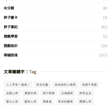
未分類
(6)
胖子圖卡
(2)
胖子筆記
(91)
遊戲學習
(1)
遊戲設計
(10)
障礙困境
(107)
文章關鍵字
｜Tag
人人平等？個鬼！
思念包圍
我和我的小鬼們
桌遊不桌遊
活動心得
異國念情
礙什麼礙
社會觀察
胖思生活
藝文心得
觀影心得
讀書會
那來的趣事
閱讀心得