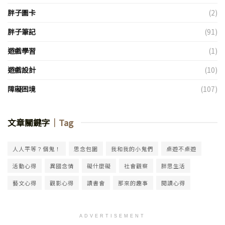
胖子圖卡
(2)
胖子筆記
(91)
遊戲學習
(1)
遊戲設計
(10)
障礙困境
(107)
文章關鍵字
｜Tag
人人平等？個鬼！
思念包圍
我和我的小鬼們
桌遊不桌遊
活動心得
異國念情
礙什麼礙
社會觀察
胖思生活
藝文心得
觀影心得
讀書會
那來的趣事
閱讀心得
ADVERTISEMENT