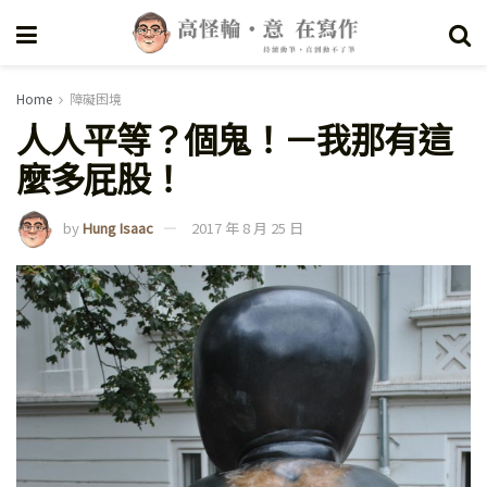
Home
障礙困境
人人平等？個鬼！－我那有這
麼多屁股！
by
Hung Isaac
2017 年 8 月 25 日