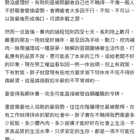
勢沒處理好、有時則是被照顧者自己也不曉得…不像一般人
不舒服會變換姿勢，會褥瘡者大多因不行、不知、不可以…
以致最後形成傷口，可謂非戰之罪。
然而一旦致傷，養肉的過程短則四至七天，長則拖上數月，
嚴重的朋友一拖就是好幾年，甚至因為手術、動刀、挖肉補
肉…無限循環成一種惡夢，無解的習題圍繞著生活作息，打
亂應有的品質不說，更可能丟了本來的工作，或給老闆不好
的印象，現在勞工權益看似因一例一休抬頭，但上有政策、
下有對策，胖子就發現有些地方要求簽下特休休不完不得折
換薪資，或是請病假扣半薪的不平等條約…
要是得長期休養…完全可能直接被發自願離職的令牌。
重度需要他人協助的最弱勢，往往在階層裡也最被壓榨，在
有工作就得拼命抓緊的社會中，胖子實在不曉得我們需要多
少屁股、多少腰內肉、多少皮膚才能好好在社會上生活…不
求高品質的生活水準，只求安定的生存，都是一項不可能任
務…