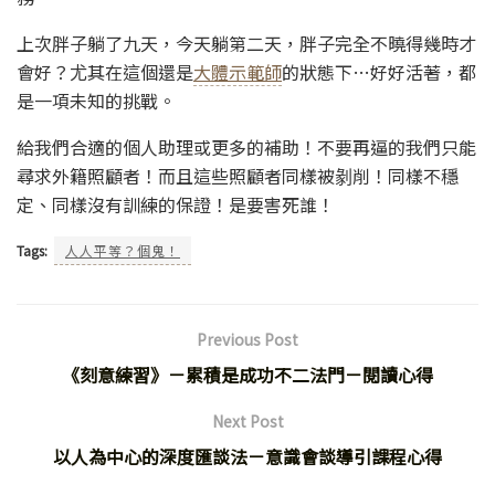
上次胖子躺了九天，今天躺第二天，胖子完全不曉得幾時才
會好？尤其在這個還是
大體示範師
的狀態下…好好活著，都
是一項未知的挑戰。
給我們合適的個人助理或更多的補助！不要再逼的我們只能
尋求外籍照顧者！而且這些照顧者同樣被剶削！同樣不穩
定、同樣沒有訓練的保證！是要害死誰！
Tags:
人人平等？個鬼！
Previous Post
《刻意練習》－累積是成功不二法門－閱讀心得
Next Post
以人為中心的深度匯談法－意識會談導引課程心得