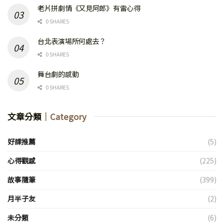
老片拼劇情《又見阿郎》有雷心得
0 SHARES
台北表演場所何處去？
0 SHARES
舞台劇的感動
0 SHARES
文章分類
｜Category
好課推薦
(5)
心得觀感
(225)
故事隨筆
(399)
月半子友
(2)
未分類
(6)