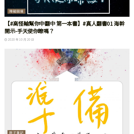
障礙困境
【#高怪輪幫你中翻中 第一本書】#真人翻書01 海幹
開示-手天使你瞭嗎？
2020 年 10 月 20 日
胖子筆記