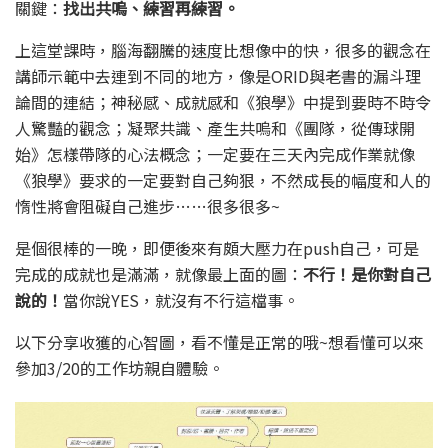
關鍵：
找出共嗚、練習再練習。
上這堂課時，腦海翻騰的速度比想像中的快，很多的觀念在
講師示範中去連到不同的地方，像是ORID與老書的漏斗理
論間的連結；神秘感、成就感和《狼學》中提到要時不時令
人驚豔的觀念；凝聚共識、產生共嗚和《團隊，從傳球開
始》怎樣帶隊的心法概念；一定要在三天內完成作業就像
《狼學》要求的一定要對自己夠狠，不然成長的幅度和人的
惰性將會阻礙自己進步……很多很多~
是個很棒的一晚，即便後來有頗大壓力在push自己，可是
完成的成就也是滿滿，就像最上面的圖：
不行！是你對自己
說的！
當你說YES，就沒有不行這檔事。
以下分享收獲的心智圖，看不懂是正常的哦~想看懂可以來
參加3/20的工作坊親自體驗。