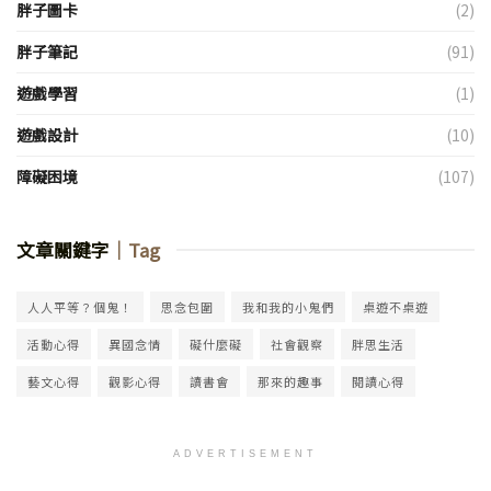
胖子圖卡
(2)
胖子筆記
(91)
遊戲學習
(1)
遊戲設計
(10)
障礙困境
(107)
文章關鍵字
｜Tag
人人平等？個鬼！
思念包圍
我和我的小鬼們
桌遊不桌遊
活動心得
異國念情
礙什麼礙
社會觀察
胖思生活
藝文心得
觀影心得
讀書會
那來的趣事
閱讀心得
ADVERTISEMENT