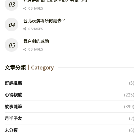
老片拼劇情《又見阿郎》有雷心得
0 SHARES
台北表演場所何處去？
0 SHARES
舞台劇的感動
0 SHARES
文章分類
｜Category
好課推薦
(5)
心得觀感
(225)
故事隨筆
(399)
月半子友
(2)
未分類
(6)