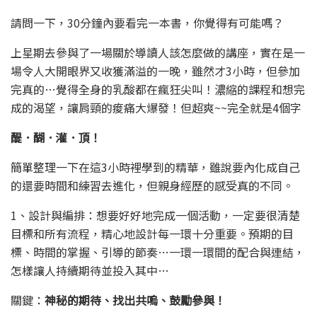
請問一下，30分鐘內要看完一本書，你覺得有可能嗎？
上星期去參與了一場關於導讀人該怎麼做的講座，實在是一
場令人大開眼界又收獲滿溢的一晚，雖然才3小時，但參加
完真的…覺得全身的乳酸都在瘋狂尖叫！濃縮的課程和想完
成的渴望，讓肩頸的痠痛大爆發！但超爽~~完全就是4個字
醍．醐．灌．頂！
簡單整理一下在這3小時裡學到的精華，雖說要內化成自己
的還要時間和練習去進化，但親身經歷的感受真的不同。
1、設計與編排：想要好好地完成一個活動，一定要很清楚
目標和所有流程，精心地設計每一環十分重要。預期的目
標、時間的掌握、引導的節奏…一環一環間的配合與連結，
怎樣讓人持續期待並投入其中…
關鍵：
神秘的期待、找出共嗚、鼓勵參與！