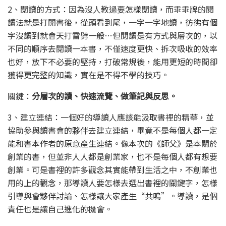
2、閱讀的方式：因為沒人教過要怎樣閱讀，而乖乖牌的閱
讀法就是打開書後，從頭看到尾，一字一字地讀，彷彿有個
字沒讀到就會天打雷劈一般…但閱讀是有方式與層次的，以
不同的順序去閱讀一本書，不僅速度更快、拆次吸收的效率
也好，放下不必要的堅持，打破常規後，能用更短的時間卻
獲得更完整的知識，實在是不得不學的技巧。
關鍵：
分層次的讀、快速流覽、做筆記與反思。
3、建立連結：一個好的導讀人應該能汲取書裡的精華，並
協助參與讀書會的夥伴去建立連結，畢竟不是每個人都一定
能和書本作者的原意產生連結。像本次的《師父》是本關於
創業的書，但並非人人都是創業家，也不是每個人都有想要
創業。可是書裡的許多觀念其實能帶到生活之中，不創業也
用的上的觀念，那導讀人要怎樣去選出書裡的關鍵字，怎樣
引導與會夥伴討論、怎樣讓大家產生“共嗚”。導讀，是個
責任也是讓自己進化的機會。