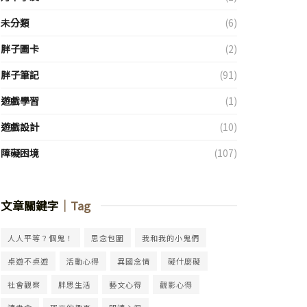
未分類
(6)
胖子圖卡
(2)
胖子筆記
(91)
遊戲學習
(1)
遊戲設計
(10)
障礙困境
(107)
文章關鍵字
｜Tag
人人平等？個鬼！
思念包圍
我和我的小鬼們
桌遊不桌遊
活動心得
異國念情
礙什麼礙
社會觀察
胖思生活
藝文心得
觀影心得