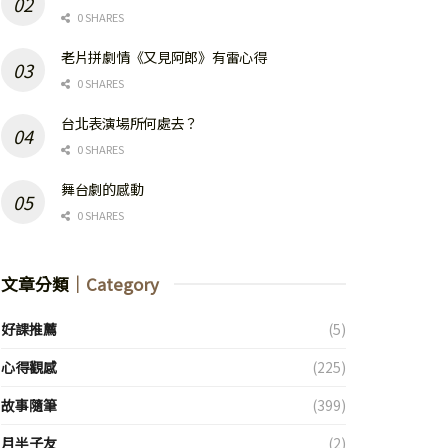
0 SHARES
老片拼劇情《又見阿郎》有雷心得
0 SHARES
台北表演場所何處去？
0 SHARES
舞台劇的感動
0 SHARES
文章分類
｜Category
好課推薦
(5)
心得觀感
(225)
故事隨筆
(399)
月半子友
(2)