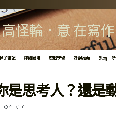
高怪輪．意 在寫作
胖子筆記
障礙困境
遊戲學習
好課推薦
Blog｜
你是思考人？還是
0
0