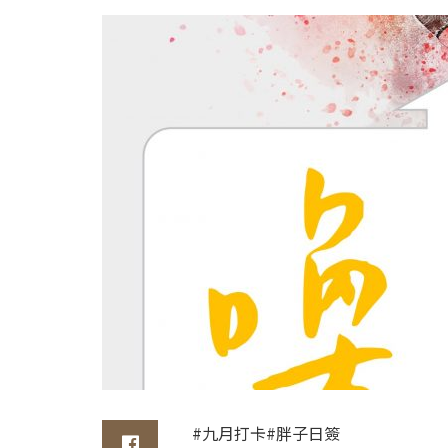
#九月打卡#胖子日簽