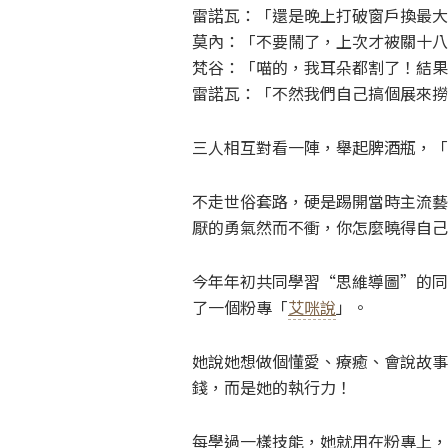
雷諾瓦：「還是晚上打破窗戶換最大
莫內：「不要鬧了，上次才被關十八
梵谷：「喵的，我耳朵都割了！結果
雷諾瓦：「不然我們自己搞個展來撈
三人相互對看一陣，舉起脾酒瓶，「
不走世俗套路，硬是踢開當時主流藝
厭的勇氣然而不衝，你怎麼曉得自己
今年年初共同學習“思維導圖”的同
了一個粉專「
艾咪說
」。
她說她想做個懂愛、療癒、會說故事
錢，而是她的執行力！
每學過一樣技能，她就用在粉專上，