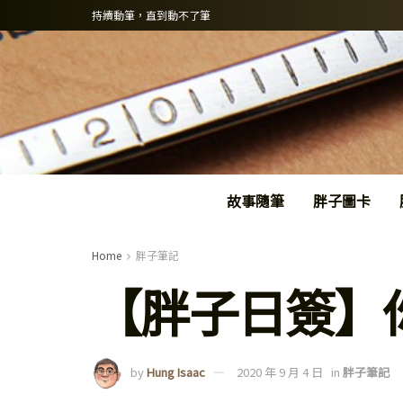
持續動筆，直到動不了筆
故事隨筆
胖子圖卡
Home
胖子筆記
【胖子日簽】
by
Hung Isaac
2020 年 9 月 4 日
in
胖子筆記