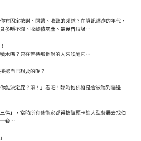
你有固定按讚、閱讀、收聽的頻道？在資訊爆炸的年代，
貪多嚼不爛、收藏積灰塵、最後皆垃圾…
！
積木嗎？只在等待那個對的人來喚醒它…
挑選自己想要的呢？
你能決定屁？滾！」看吧！臨時抱佛腳是會被踹到牆邊
三傑」，當時所有藝術家都得搶破頭卡進大型藝展去找伯
一套…
」