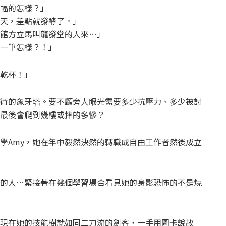
幅的怎樣？」
天，差點就發酵了。」
館方立馬叫龍發堂的人來…」
一筆怎樣？！」
乾杯！」
術的象牙塔。要不顧旁人眼光需要多少抗壓力、多少被討
最後會爬到幾樓或摔的多慘？
學Amy，她在年中毅然決然的轉職成自由工作者然後成立
的人…緊接著在幾個學習場合看見她的身影恐怖的不是燒
現在她的技能樹就如同二刀流的劍客，一手用圖卡說故