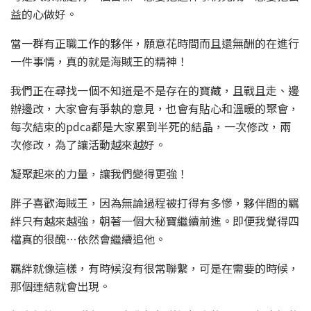
益的心做好。
當一群有正職工作的夥伴，願意花時間而且還無酬的在進行
一件事情，真的就是海賊王的精神！
我們正在尋找一個不知道是不是存在的寶藏，且戰且走、邊
辦邊改，大家會有爭執的意見，也會有貼心和溫暖的聚會，
每次結束的pdca都是大家累到半死的結晶，一次修改，兩
次修改，為了讓活動越來越好。
凝聚起來的力量，讓我們變得更強！
胖子喜歡海賊王，因為無論過程被打得有多慘，夥伴間的羈
絆只有越來越強，朝著一個大秘寶繼續前進。即便我覺得四
檔真的很醜…依然會繼續追他。
羈絆就像這樣，有時候沒有很常聯繫，可是在需要的時候，
那個連結就會出現。