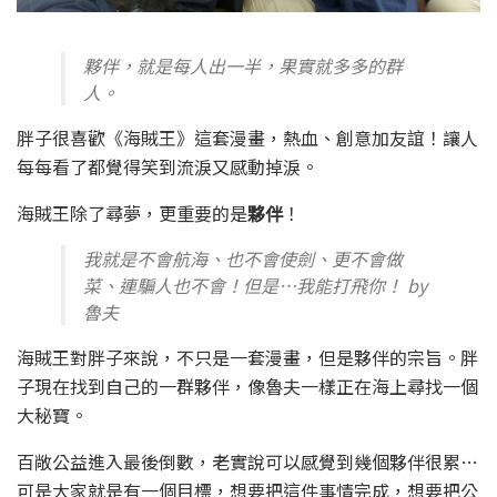
夥伴，就是每人出一半，果實就多多的群
人。
胖子很喜歡《海賊王》這套漫畫，熱血、創意加友誼！讓人
每每看了都覺得笑到流淚又感動掉淚。
海賊王除了尋夢，更重要的是
夥伴
！
我就是不會航海、也不會使劍、更不會做
菜、連騙人也不會！但是…我能打飛你！ by
魯夫
海賊王對胖子來說，不只是一套漫畫，但是夥伴的宗旨。胖
子現在找到自己的一群夥伴，像魯夫一樣正在海上尋找一個
大秘寶。
百敞公益進入最後倒數，老實說可以感覺到幾個夥伴很累…
可是大家就是有一個目標，想要把這件事情完成，想要把公