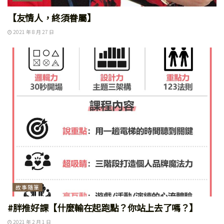
【友情人，終須眷屬】
2021 年 8 月 27 日
故事隨筆
#胖推好課【什麼輸在起跑點？你站上去了嗎？】
2021 年 2 月 1 日