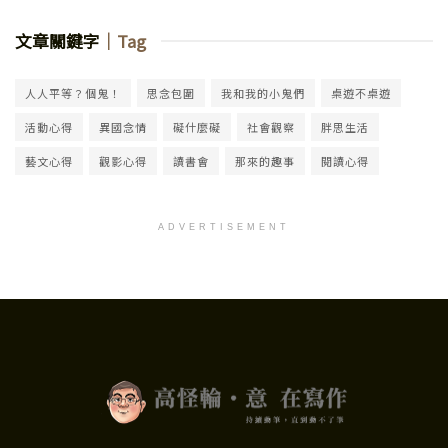
文章關鍵字
｜Tag
人人平等？個鬼！
思念包圍
我和我的小鬼們
桌遊不桌遊
活動心得
異國念情
礙什麼礙
社會觀察
胖思生活
藝文心得
觀影心得
讀書會
那來的趣事
閱讀心得
ADVERTISEMENT