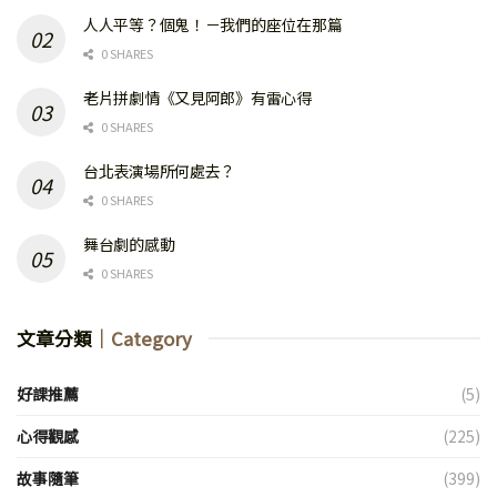
人人平等？個鬼！－我們的座位在那篇
0 SHARES
老片拼劇情《又見阿郎》有雷心得
0 SHARES
台北表演場所何處去？
0 SHARES
舞台劇的感動
0 SHARES
文章分類
｜Category
好課推薦
(5)
心得觀感
(225)
故事隨筆
(399)