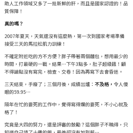
助人工作領域又多了一批新鮮的肝，而且是國家認證的！品
質保障！
真的嗎？
2007年夏天，天氣還沒有這麼熱，第一次到國家考場準備
接受三天的馬拉松肌力訓練！
不確定附近吃的方不方便？胖子帶著兩個麵包，想用最少的
時間，打最硬的一戰。結果…下午3點多，肚子超級餓！顧
不得論點沒有寫完，檢查、交卷！因為再寫下去會昏迷。
三天結束，手廢了；三個月後，成績出爐：
不及格，
令人傻
眼的59.95…
隔年在忙的要死的工作中，覺得寫得爛的要死，不小心就及
格了！
究竟是大四的努力，還是評審的鼓勵？這個胖子不曉得，只
知道自己請了十攤的飯，最後卻沒有加到薪…