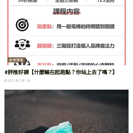
故事隨筆
#胖推好課【什麼輸在起跑點？你站上去了嗎？】
2021 年 2 月 1 日