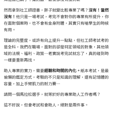
然而拿到社工師證書，胖子就變比較專業了嗎？
沒有！當然
沒有！
他只是一場考試，考完不會對你的專業有所提升，你
在面對個案時，也不會有金身附體，其實只有嗆學生的時候
有用。
理論的完整度，或許有向上提升一點點，但社工師考試考的
是全科，我們在職場，面對的卻是特定領域的對象，其他領
域的法規、福利、政策…老實說考完試就忘了，真的碰到時
一樣要重新再找。
助人專業的實力，需要
經驗和時間的內化。
紙本考試，是最
偷懶的鑑定方式，考驗的不只是知識的理解，還有記憶體的
容量，加上手臂肌力的耐力賽…
請問一個馬拉松選手，就等於好的專業助人工作者嗎？
這不好說，但會考試和會助人，絕對是兩件事。