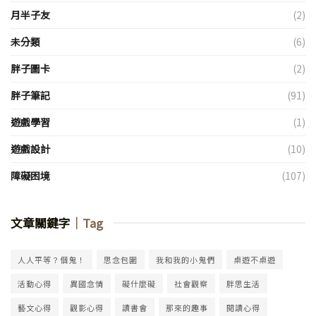
月半子友
(2)
未分類
(6)
胖子圖卡
(2)
胖子筆記
(91)
遊戲學習
(1)
遊戲設計
(10)
障礙困境
(107)
文章關鍵字
｜Tag
人人平等？個鬼！
思念包圍
我和我的小鬼們
桌遊不桌遊
活動心得
異國念情
礙什麼礙
社會觀察
胖思生活
藝文心得
觀影心得
讀書會
那來的趣事
閱讀心得