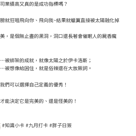
司業績高又真的是成功指標嗎？
膀就狂唱飛向你、飛向我~結果就蠟翼直接被太陽融化掉
美，是個無止盡的黑洞，洞口還長著會催眠人的屍香魔
…被綁架的成就，就像太陽之於伊卡洛斯；
…被想像給困住，就是俗辣還在大放厥詞。
我們可以選擇自己定義的優秀！
才能決定它是完美的、還是怪美的！
事
#知識小卡 #九月打卡 #胖子日簽