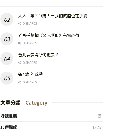
人人平等？個鬼！－我們的座位在那篇
0 SHARES
老片拼劇情《又見阿郎》有雷心得
0 SHARES
台北表演場所何處去？
0 SHARES
舞台劇的感動
0 SHARES
文章分類
｜Category
好課推薦
(5)
心得觀感
(225)