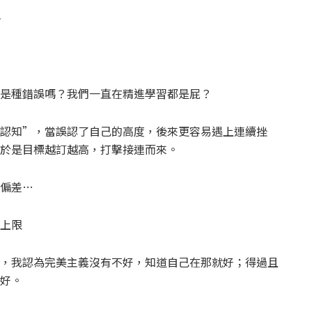
~
是種錯誤嗎？我們一直在精進學習都是屁？
認知”，當誤認了自己的高度，後來更容易遇上連續挫
於是目標越訂越高，打擊接連而來。
偏差…
上限
，我認為完美主義沒有不好，知道自己在那就好；得過且
好。