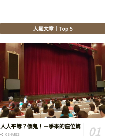
人氣文章
｜Top 5
人人平等？個鬼！－爭來的座位篇
0 SHARES