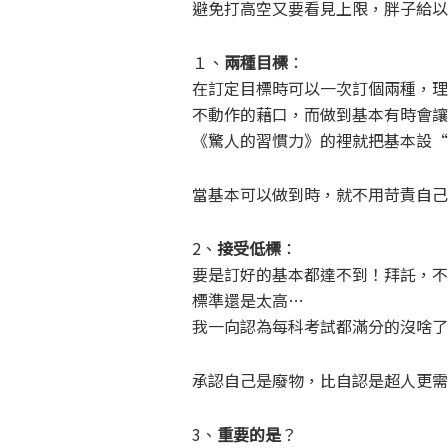
避免打高空又要看見上限，胖子給以
１、
兩種目標
：
在訂定目標時可以一次訂個兩種，理
不動作的藉口，而做到基本有時會讓
《驚人的習慣力》的裡就把基本設“
當基本可以做到時，就不用苛責自己
2、
接受低標
：
要是訂好的基本都達不到！拜託，不
標準還是太高…
我一向認為每科考試都滿分的沒啥了
承認自己是廢物，比自認是超人更需
3、
重要的是
？