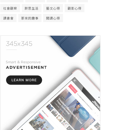
社會觀察
胖思生活
藝文心得
觀影心得
讀書會
那來的趣事
閱讀心得