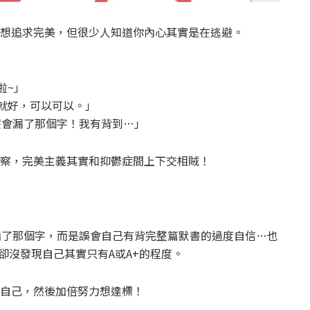
想追求完美，但很少人知道你內心其實是在逃避。
啦~」
過就好，可以可以。」
麼會漏了那個字！我有背到…」
察，完美主義其實和抑鬱症間上下交相賊！
漏了那個字，而是誤會自己有背完整篇默書的過度自信…也
卻沒發現自己其實只有A或A+的程度。
自己，然後加倍努力想達標！