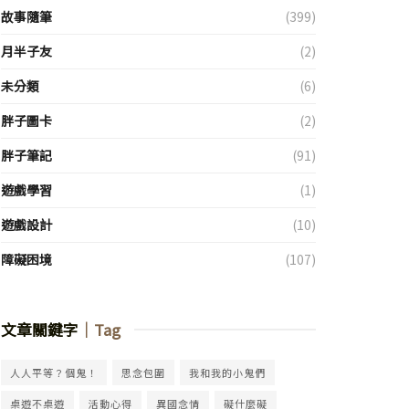
故事隨筆
(399)
月半子友
(2)
未分類
(6)
胖子圖卡
(2)
胖子筆記
(91)
遊戲學習
(1)
遊戲設計
(10)
障礙困境
(107)
文章關鍵字
｜Tag
人人平等？個鬼！
思念包圍
我和我的小鬼們
桌遊不桌遊
活動心得
異國念情
礙什麼礙