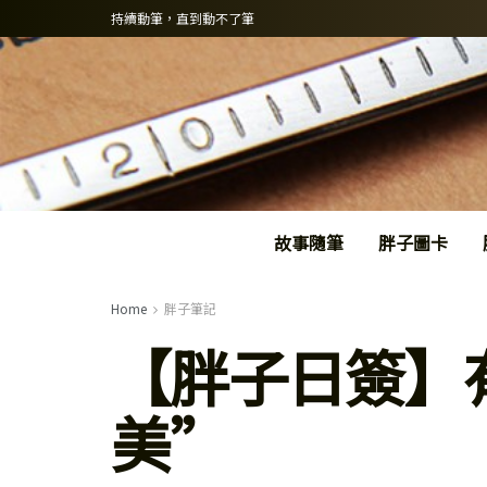
持續動筆，直到動不了筆
故事隨筆
胖子圖卡
Home
胖子筆記
【胖子日簽】
美”