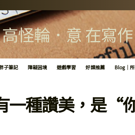
高怪輪．意 在寫作
胖子筆記
障礙困境
遊戲學習
好課推薦
Blog｜
有一種讚美，是“