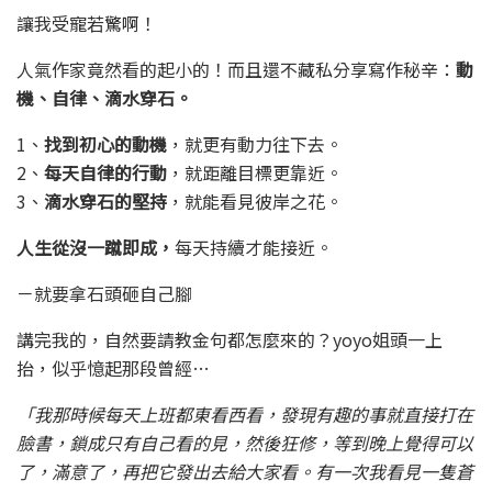
讓我受寵若驚啊！
人氣作家竟然看的起小的！而且還不藏私分享寫作秘辛：
動
機、自律、滴水穿石。
1、
找到初心的動機
，就更有動力往下去。
2、
每天自律的行動
，就距離目標更靠近。
3、
滴水穿石的堅持
，就能看見彼岸之花。
人生從沒一蹴即成，
每天持續才能接近。
－就要拿石頭砸自己腳
講完我的，自然要請教金句都怎麼來的？yoyo姐頭一上
抬，似乎憶起那段曾經…
「我那時候每天上班都東看西看，發現有趣的事就直接打在
臉書，鎖成只有自己看的見，然後狂修，等到晚上覺得可以
了，滿意了，再把它發出去給大家看。有一次我看見一隻蒼