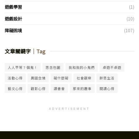
遊戲學習
(1)
遊戲設計
(10)
障礙困境
(107)
文章關鍵字
｜Tag
人人平等？個鬼！
思念包圍
我和我的小鬼們
桌遊不桌遊
活動心得
異國念情
礙什麼礙
社會觀察
胖思生活
藝文心得
觀影心得
讀書會
那來的趣事
閱讀心得
ADVERTISEMENT