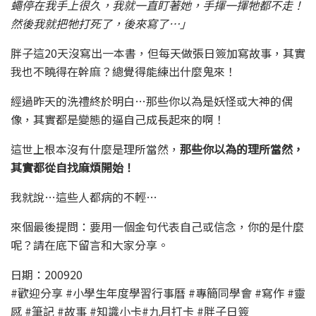
蠅停在我手上很久，我就一直盯著她，手揮一揮牠都不走！
然後我就把牠打死了，後來寫了…」
胖子這20天沒寫出一本書，但每天做張日簽加寫故事，其實
我也不曉得在幹麻？總覺得能練出什麼鬼來！
經過昨天的洗禮終於明白…那些你以為是妖怪或大神的偶
像，其實都是變態的逼自己成長起來的啊！
這世上根本沒有什麼是理所當然，
那些你以為的理所當然，
其實都從自找麻煩開始！
我就說…這些人都病的不輕…
來個最後提問：要用一個金句代表自己或信念，你的是什麼
呢？請在底下留言和大家分享。
日期：200920
#歡迎分享 #小學生年度學習行事曆 #專簡同學會 #寫作 #靈
感 #筆記 #故事 #知識小卡#九月打卡 #胖子日簽