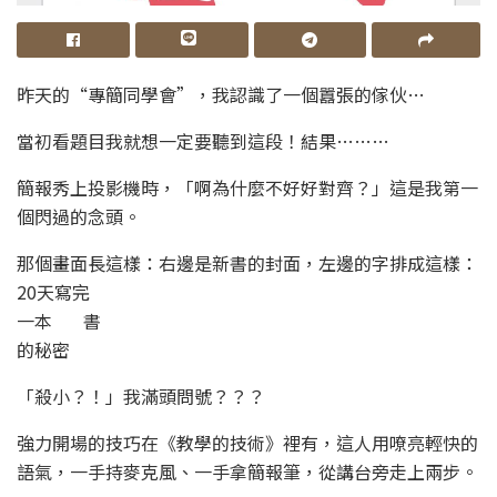
昨天的“專簡同學會”，我認識了一個囂張的傢伙…
當初看題目我就想一定要聽到這段！結果………
簡報秀上投影機時，「啊為什麼不好好對齊？」這是我第一
個閃過的念頭。
那個畫面長這樣：右邊是新書的封面，左邊的字排成這樣：
20天寫完
一本 書
的秘密
「殺小？！」我滿頭問號？？？
強力開場的技巧在《教學的技術》裡有，這人用嘹亮輕快的
語氣，一手持麥克風、一手拿簡報筆，從講台旁走上兩步。