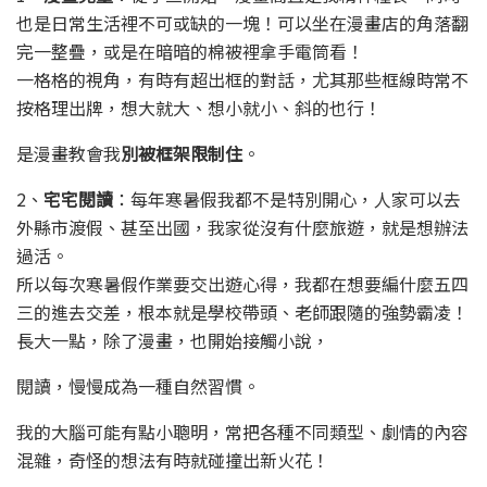
也是日常生活裡不可或缺的一塊！可以坐在漫畫店的角落翻
完一整疊，或是在暗暗的棉被裡拿手電筒看！
一格格的視角，有時有超出框的對話，尤其那些框線時常不
按格理出牌，想大就大、想小就小、斜的也行！
是漫畫教會我
別被框架限制住
。
2、
宅宅閱讀
：每年寒暑假我都不是特別開心，人家可以去
外縣市渡假、甚至出國，我家從沒有什麼旅遊，就是想辦法
過活。
所以每次寒暑假作業要交出遊心得，我都在想要編什麼五四
三的進去交差，根本就是學校帶頭、老師跟隨的強勢霸凌！
長大一點，除了漫畫，也開始接觸小說，
閱讀，慢慢成為一種自然習慣。
我的大腦可能有點小聰明，常把各種不同類型、劇情的內容
混雜，奇怪的想法有時就碰撞出新火花！