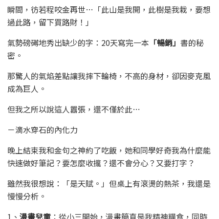
瞬間，彷若程咬金再世…「此山是我開，此樹是我栽，要想
過此路，留下買路財！」
氣勢磅礡地秀出缺少的字：20天寫完一本
「暢銷」
書的秘
密。
那驚人的氣焰差點讓我摔下輪椅，不高的身材，卻因麥克風
成為巨人。
但我之所以說這人囂張，還不僅於此…
－滴水穿石的內化力
晚上結束我和金句之神約了吃飯，她和同學好奇我為什麼能
快速做好筆記？要怎麼收攏？還不會分心？又要打字？
雖然我很想說：「是天賦。」但桌上有滾燙的熱茶，我還是
慢慢分析。
1、
漫畫兒童
：從小三開始，漫畫簡直是我精神糧食，同時