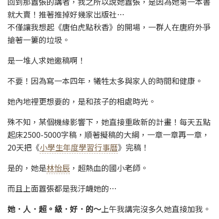
回到那囂張的講者，我之所以說她囂張，是因為她第一本書
就大賣！推著推掉好幾家出版社…
不僅讓我想起《唐伯虎點秋香》的開場，一群人在唐府外爭
搶著一簍的垃圾。
是一堆人求她邀稿啊！
不要！因為寫一本四年，犧牲太多與家人的時間和健康。
她內地裡更想要的，是和孩子的相處時光。
殊不知，某個機緣影響下，她直接重啟新的計畫！每天五點
起床2500-5000字稿，順著擬稿的大綱，一章一章再一章，
20天把《
小學生年度學習行事曆
》完稿！
是的，她是
林怡辰
，超熱血的國小老師。
而且上面囂張都是我汙衊她的…
她．人．超。級．好．的～
上午我講完沒多久她直接加我。