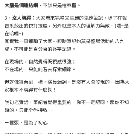
大腦是個連結網
，不該只是檔案櫃。
3、
沒人曉得：
大家看來完整又華麗的鬼速筆記，除了在報
告系練出的快打技能，另外就是本人的理解力無敵。(喂~是
在哈囉~)
其實我一直都騙了大家…即時筆記約莫是整場活動的八九
成，不可能是百分百的逐字記錄。
在現場的，自然覺得既視感很強；
不在場的，只能純看去探索細節。
但就像舞台劇一樣，演員漏詞，是沒有人會發現的~~因為大
家根本不曉得有什麼詞！
說句老實話，筆記者覺得重要的，你不一定認同。那你不知
道的，只能全盤接收…
－囂張，是為了初心