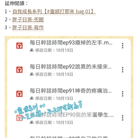
延伸閱讀：
1、
自我成長系列【#靈感打那來 bag.01】
2、
胖子日簽-兜圈
3、
胖子日簽-寫作