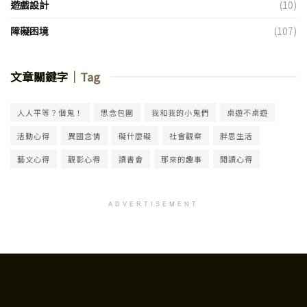
遊戲設計
(10)
障礙困境
(107)
文章關鍵字
｜Tag
人人平等？個鬼！
思念包圍
我和我的小鬼們
桌遊不桌遊
活動心得
異國念情
礙什麼礙
社會觀察
胖思生活
藝文心得
觀影心得
讀書會
那來的趣事
閱讀心得
ADVERTISEMENT