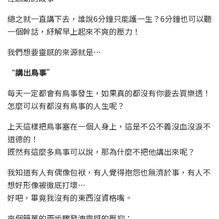
總之就一直講下去，誰說6分鐘只能護一生？6分鐘也可以聽
一個幹話，紓解早上起來不爽的壓力！
我們想要靈感的來源就是…
“
講出鳥事
”
每天一定都會有鳥事發生，如果真的都沒有你要去買樂透！
怎麼可以有都沒有鳥事的人生呢？
上天這樣把鳥事塞在一個人身上，這是不公不義沒血沒淚不
道德的！
既然有這麼多鳥事可以說，那為什麼不把他講出來呢？
我知道有人有偶像包袱，有人覺得抱怨也無濟於事，有人不
想好形像被徹底打壞…
好吧，畢竟我沒有的東西沒資格嘴。
來個簡單的兩步驟發洩靈感的壓抑：