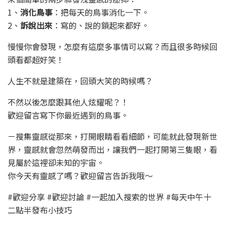
1、
消化鳥事
：把每天的鳥事消化一下。
2、
訴說出來
：寫的、說的鎖起來都好。
慢慢你會發現，怎麼有這麼多事情可以寫？而且很多時候回
頭看都超好笑！
人生不就是建築在，回頭大笑的時候嗎？
不然以後怎麼跟其他人炫耀呢？！
歡迎留言寫下你最近遇到的鳥事。
－搜集靈感從那來，打開眼睛看看細節，可能就此發現新世
界，靈感就會忽然萌發而出，讓我們一起打開第三隻眼，看
見屬於這裡卻未知的宇宙。
你今天有靈感了嗎？歡迎留言告訴我哦～
#歡迎分享 #歡迎討論 #一起加入搜索的世界 #每天中午十
二點半發布小技巧