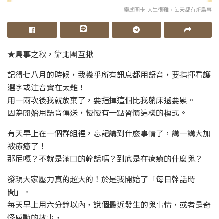
靈感圖卡-人生很難，每天都有新鳥事
★鳥事之秋，靠北團互揪
記得七八月的時候，我幾乎所有訊息都用語音，要指揮看護
選字或注音實在太難！
用一兩次後我就放棄了，要指揮這個比我躺床還要累。
因為開始用語音傳送，慢慢有一點習慣這樣的模式。
有天早上在一個群組裡，忘記講到什麼事情了，講一講大加
被療癒了！
那尼嘎？不就是滿口的幹話嗎？到底是在療癒的什麼鬼？
發現大家壓力真的超大的！於是我開始了「每日幹話時
間」。
每天早上用六分鐘以內，說個最近發生的鬼事情，或者是奇
怪感動的故事，