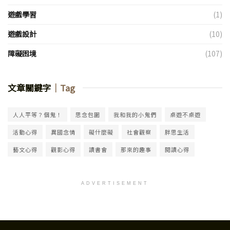
遊戲學習
(1)
遊戲設計
(10)
障礙困境
(107)
文章關鍵字
｜Tag
人人平等？個鬼！
思念包圍
我和我的小鬼們
桌遊不桌遊
活動心得
異國念情
礙什麼礙
社會觀察
胖思生活
藝文心得
觀影心得
讀書會
那來的趣事
閱讀心得
ADVERTISEMENT