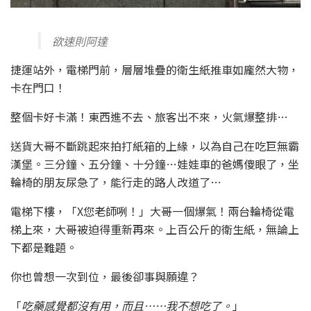
欲速則阿達
捷運站外，電梯門前，層層堆疊的衛生紙推車如龐然大物，
卡在門口！
整個卡好卡滿！東西進不去、旅客出不來，火氣爆整排…
送貨大哥不斷跳起來拍打紙箱的上緣，以為自己在吃巨無霸
漢堡。三分鐘、五分鐘、十分鐘…娃娃車的爸媽傻眼了，坐
輪椅的朋友尿急了，能行走的路人改道了…
電梯下樓，「X您老師咧！」大哥一個爆氣！兩台輪椅從電
梯上來，大哥被迫得重新再來。上百公斤的衛生紙，無論上
下都是難題。
你也曾想一次到位，最後卻事與願違？
「
吃藥感覺都沒有用，而且……我不想吃了。
」