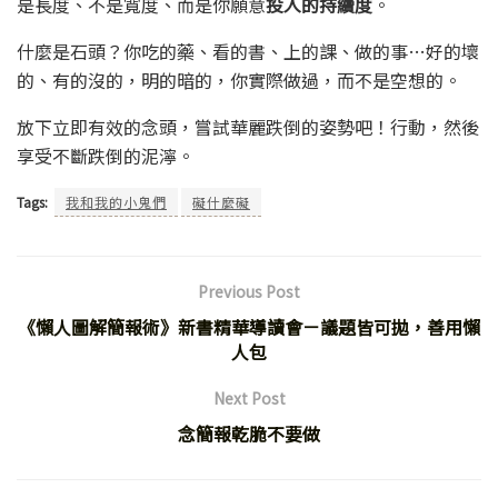
是長度、不是寬度、而是你願意
投入的持續度
。
什麼是石頭？你吃的藥、看的書、上的課、做的事…好的壞
的、有的沒的，明的暗的，你實際做過，而不是空想的。
放下立即有效的念頭，嘗試華麗跌倒的姿勢吧！行動，然後
享受不斷跌倒的泥濘。
Tags:
我和我的小鬼們
礙什麼礙
Previous Post
《懶人圖解簡報術》新書精華導讀會－議題皆可拋，善用懶
人包
Next Post
念簡報乾脆不要做