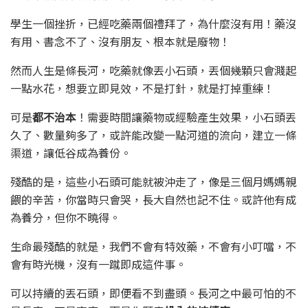
學生一個挫折，已經吃藥兩個禮拜了，為什麼沒有用！藥沒
有用、書念不了、沒有朋友、根本就是廢物！
然而人生是條長河，吃藥就像丟小石頭，丟個幾顆只會濺起
一點水花，想要立即見效，不是打針，就是打掉重練！
可是
都不治本
！需要時間讓藥物或經驗產生效果，小石頭丟
久了、數量夠多了，或許能改變一點河道的流向，建立一條
渠道，讓低谷成為養份。
殘酷的是，這些小石頭可能就被沖走了，像是三個月媽媽親
餵的辛苦，你當時只會哭，長大自然也記不住。或許他有成
為養分，但你不曉得。
生命最殘酷的就是，我們不會有特效藥，不會有小叮噹，不
會有時光機，沒有一蹴即成這件事。
可以持續的丟石頭，即便看不到盡頭。長河之中最可怕的不