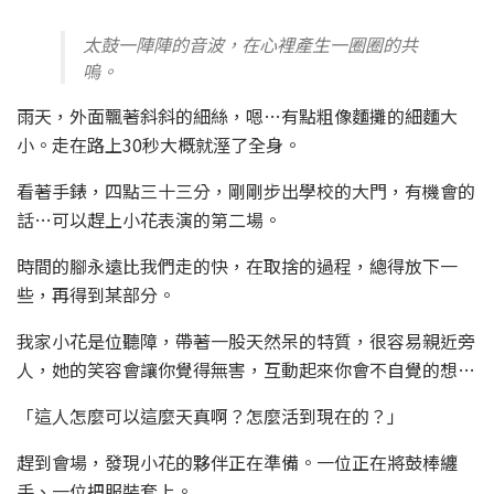
太鼓一陣陣的音波，在心裡產生一圈圈的共
嗚。
雨天，外面飄著斜斜的細絲，嗯…有點粗像麵攤的細麵大
小。走在路上30秒大概就溼了全身。
看著手錶，四點三十三分，剛剛步出學校的大門，有機會的
話…可以趕上小花表演的第二場。
時間的腳永遠比我們走的快，在取捨的過程，總得放下一
些，再得到某部分。
我家小花是位聽障，帶著一股天然呆的特質，很容易親近旁
人，她的笑容會讓你覺得無害，互動起來你會不自覺的想…
「這人怎麼可以這麼天真啊？怎麼活到現在的？」
趕到會場，發現小花的夥伴正在準備。一位正在將鼓棒纏
手、一位把服裝套上。