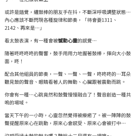
或許是錯覺，纏鼓棒的朋友手在抖，不斷深呼吸調整狀態…
內心應該不斷閃現各種旋律和節奏，「待會要1311、
2142、再來是…」
看太鼓表演，有一種會被
憾動心靈
的感覺…
隨著咚咚咚咚的聲響，鼓手用用力地握著鼓棒，揮向大小鼓
面，咚！
配合其他組員的節奏，一聲、一聲、一聲，咚咚咚的…耳朵
聽見鼓的聲音、眼睛看著人的舞動、心臟跟著震動而跳。
你會有一種…心跳竟然和鼓聲慢慢融合了！聲音創造一種共
嗚的場域。
當天下午的一小時，心靈忽然覺得被療癒了。被一陣陣的鼓
聲提醒原來心在跳動，原來心會感受、原來心會被打中…
沒感受過太鼓的魅力嗎？聽說十二月還有一場唷～