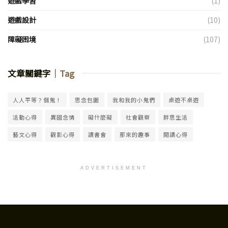
遊戲學習
(1)
遊戲設計
(10)
障礙困境
(107)
文章關鍵字
｜Tag
人人平等？個鬼！
思念包圍
我和我的小鬼們
桌遊不桌遊
活動心得
異國念情
礙什麼礙
社會觀察
胖思生活
藝文心得
觀影心得
讀書會
那來的趣事
閱讀心得
ADVERTISEMENT