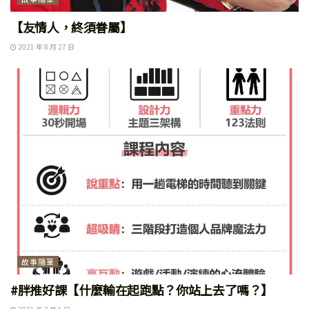
【友情人，終須眷屬】
2021 年 8 月 27 日
故事隨筆
#胖推好課【什麼輸在起跑點？你站上去了嗎？】