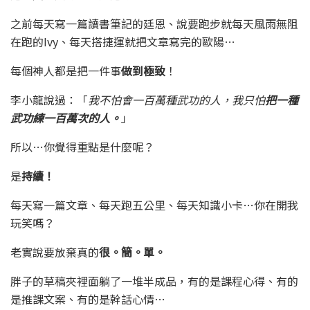
之前每天寫一篇讀書筆記的廷恩、說要跑步就每天風雨無阻
在跑的Ivy、每天搭捷運就把文章寫完的歐陽…
每個神人都是把一件事
做到極致
！
李小龍說過：「
我不怕會一百萬種武功的人，我只怕
把一種
武功練一百萬次的人。
」
所以…你覺得重點是什麼呢？
是
持續！
每天寫一篇文章、每天跑五公里、每天知識小卡…你在開我
玩笑嗎？
老實說要放棄真的
很。簡。單。
胖子的草稿夾裡面躺了一堆半成品，有的是課程心得、有的
是推課文案、有的是幹話心情…