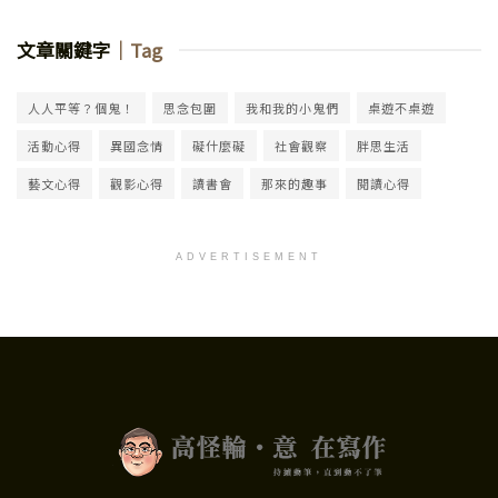
文章關鍵字
｜Tag
人人平等？個鬼！
思念包圍
我和我的小鬼們
桌遊不桌遊
活動心得
異國念情
礙什麼礙
社會觀察
胖思生活
藝文心得
觀影心得
讀書會
那來的趣事
閱讀心得
ADVERTISEMENT