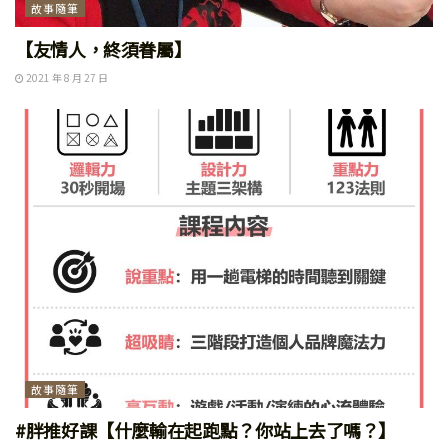
故事隨筆
【友情人，終須眷屬】
2021 年 8 月 27 日
故事隨筆
#胖推好課【什麼輸在起跑點？你站上去了嗎？】