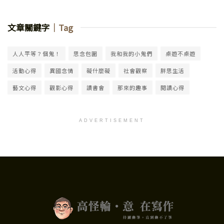
文章關鍵字
｜Tag
人人平等？個鬼！
思念包圍
我和我的小鬼們
桌遊不桌遊
活動心得
異國念情
礙什麼礙
社會觀察
胖思生活
藝文心得
觀影心得
讀書會
那來的趣事
閱讀心得
ADVERTISEMENT