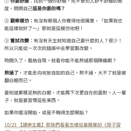
①
你要舒服
：找到一個你舒服，先不管別人舒不舒服的態
度，問問自己
這是你要的嗎？
②
觀察模仿：
有沒有哪個人你覺得他很厲害，「如果我也
能這樣就好了～」那就是這模仿他吧！
③
嘗試改變
：有沒有天生就知道自己要什麼的人？很少！
所以只能從一次次的錯誤中去學習跟改變。
時間久了，風格自現。就看你能不能熬過那個陣痛期？
熬過了
，才能走向收放自如的自己。熬不過，大不了就是被
翻白眼而已。
要知道累積足夠的白眼，才能再下次更自在的面對。人一輩
子，就是要習慣這些東西。
如果你還沒開始，或是不曉得怎麼開始？
10/23 【讀樂主義】那我們看看怎樣從最簡單的《原子習