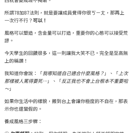
西就會變成瑕不掩瑜。
所謂78加87法則，就是要讓成員覺得你很ㄎㄧㄤ，那再上
一次行不行？
可以！
風格可以塑造，含金量可以打造，重要你的心態可以接受荒
謬。
今天學生的回饋很多，這一則讓我大笑不已。完全是至高無
上的稱讚！
我知道你會說：「
我哪知道自己適合什麼風格？
」、「
上次
那樣被人罵得要死…
」、「
反正我也不會上台根本不重要啦
～
」
如果你生活中的樣貌，搬到台上會讓你極度的不自在，那表
示你也還蠻假的。
養成風格三步驟：