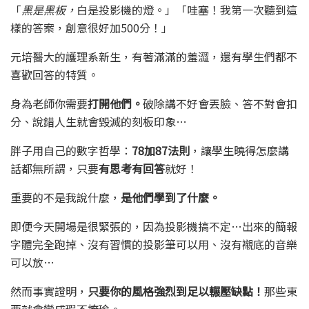
「
黑是黑板，
白是投影機的燈。」「哇塞！我第一次聽到這
樣的答案，創意很好加500分！」
元培醫大的護理系新生，有著滿滿的羞澀，還有學生們都不
喜歡回答的特質。
身為老師你需要
打開他們。
破除講不好會丟臉、答不對會扣
分、說錯人生就會毀滅的刻板印象…
胖子用自己的數字哲學：
78加87法則
，讓學生曉得怎麼講
話都無所謂，只要
有思考有回答
就好！
重要的不是我說什麼，
是他們學到了什麼。
即便今天開場是很緊張的，因為投影機搞不定…出來的簡報
字體完全跑掉、沒有習慣的投影筆可以用、沒有襯底的音樂
可以放…
然而事實證明，
只要你的風格強烈到足以輾壓缺點！
那些東