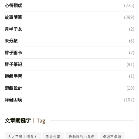
心得觀感
(225)
故事隨筆
(399)
月半子友
(2)
未分類
(6)
胖子圖卡
(2)
胖子筆記
(91)
遊戲學習
(1)
遊戲設計
(10)
障礙困境
(107)
文章關鍵字
｜Tag
人人平等？個鬼！
思念包圍
我和我的小鬼們
桌遊不桌遊