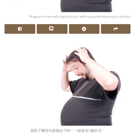
Pragnant man with big stomach with surprised expression on face
當胖子驚訝地看著肚子時，一般會有2種狀況…