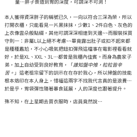
量…胖子食道到胃的深度，可謂深不可測！
本人獲得資深胖子的稱號已久，一向以符合三深為榮，所以
打開衣櫃，只能看見一片黑抹抹，少數1、2件白色、灰色的
上衣像雲朵般點綴，其他可謂深深相連到天邊~~而服裝採買
守則一：非屬L以上絕不考慮~~畢竟露出肚子或扣不起來都
是種種尷尬，不小心吸氣把鈕扣彈飛這檔事在電影裡看看就
好，於是XL、XXL、3L…都曾是我櫃內佳賓。而身為農家子
弟，加上自幼受到良好教育，「
誰知盤中飧，粒粒皆辛
苦。
」這老祖宗留下的訓示在在存於我心，所以掃盤的技能
根本烙印在本人身上，惜福這兩字不找我代言真的是浪費…
於是乎，胃袋彈性隨著暴食延展，人的深度也跟著提升。
殊不知，在上星期去買衣服時，店員竟然說…