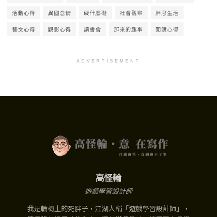
活動心得
異國念情
礙什麼礙
社會觀察
胖思生活
藝文心得
觀影心得
讀書會
那來的趣事
閱讀心得
ADVERTISEMENT
高怪輪
遊戲學習設計師
我是輪椅上的死胖子，江湖人稱「遊戲學習設計師」，