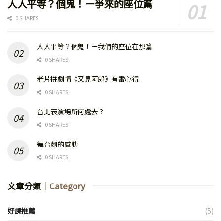
人人平等？個鬼！－爭來的座位篇
0 SHARES
人人平等？個鬼！－我們的座位在那篇
0 SHARES
老片拼劇情《又見阿郎》有雷心得
0 SHARES
台北表演場所何處去？
0 SHARES
舞台劇的感動
0 SHARES
文章分類
｜Category
好課推薦
(5)