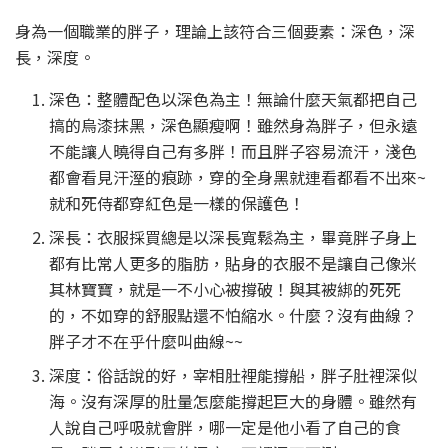
身為一個職業的胖子，理論上該符合三個要素：深色，深
長，深度。
深色：整體配色以深色為主！無論什麼天氣都把自己
搞的烏漆抹黑，深色顯瘦啊！雖然身為胖子，但永遠
不能讓人曉得自己有多胖！而且胖子容易流汗，淺色
都會看見汗溼的痕跡，穿的全身黑就連看都看不出來~
就和死侍都穿紅色是一樣的保護色！
深長：衣服採買總是以深長寬鬆為主，畢竟胖子身上
都有比常人更多的脂肪，貼身的衣服不是讓自己像米
其林寶寶，就是一不小心被撐破！與其被綁的死死
的，不如穿的舒服點還不怕縮水。什麼？沒有曲線？
胖子才不在乎什麼叫曲線~~
深度：俗話說的好，宰相肚裡能撐船，胖子肚裡深似
海。沒有深厚的肚量怎麼能撐起巨大的身體。雖然有
人說自己呼吸就會胖，哪一定是他小看了自己的食