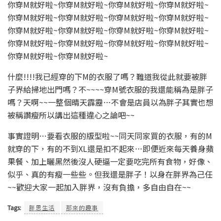
你穿M就好啦~你穿M就好啦~你穿M就好啦~你穿M就好啦~
你穿M就好啦~你穿M就好啦~你穿M就好啦~你穿M就好啦~
你穿M就好啦~你穿M就好啦~你穿M就好啦~你穿M就好啦~
你穿M就好啦~你穿M就好啦~你穿M就好啦~你穿M就好啦~
你穿M就好啦~你穿M就好啦~
什麼!!!!我已經穿的下M的衣服了嗎？難道我從此就要被胖
子界給掃地出門嗎？不~~~~穿M號衣服的我還能稱為是胖子
嗎？天啊~~一整個晴天霹靂…不會是店員以為胖子其實也想
被稱讚瘦所以講出這種違心之論吧~~
事實證明…要看衣服的版型啦~~同天同家買的衣服，有的M
就穿的下，有的不到XL還是扣不起來…即便近來每天養身蘋
果餐、加上曬黑然後沒人硬逼一定要吃完所有食物，好像、
似乎、真的有瘦一些些。但我還是胖子！以身在胖界為己任
~~歡迎大家一起加入胖界，沒有負擔，多自由自在~~
Tags:
胖思生活
那來的趣事