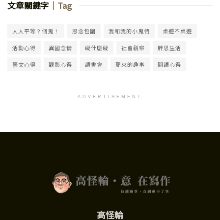
文章關鍵字
｜Tag
人人平等？個鬼！
思念包圍
我和我的小鬼們
桌遊不桌遊
活動心得
異國念情
礙什麼礙
社會觀察
胖思生活
藝文心得
觀影心得
讀書會
那來的趣事
閱讀心得
ADVERTISEMENT
高怪輪