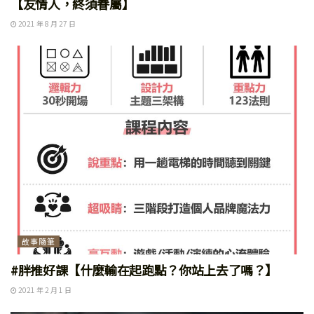
【友情人，終須眷屬】
2021 年 8 月 27 日
故事隨筆
#胖推好課【什麼輸在起跑點？你站上去了嗎？】
2021 年 2 月 1 日