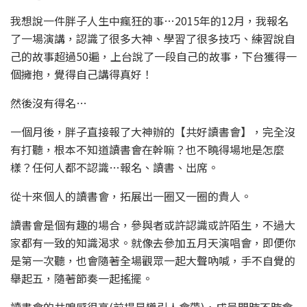
我想說一件胖子人生中瘋狂的事…2015年的12月，我報名
了一場演講，認識了很多大神、學習了很多技巧、練習說自
己的故事超過50遍，上台說了一段自己的故事，下台獲得一
個擁抱，覺得自己講得真好！
然後沒有得名…
一個月後，胖子直接報了大神辦的【共好讀書會】，完全沒
有打聽，根本不知道讀書會在幹嘛？也不曉得場地是怎麼
樣？任何人都不認識…報名、讀書、出席。
從十來個人的讀書會，拓展出一圈又一圈的貴人。
讀書會是個有趣的場合，參與者或許認識或許陌生，不過大
家都有一致的知識渴求。就像去參加五月天演唱會，即便你
是第一次聽，也會隨著全場觀眾一起大聲吶喊，手不自覺的
舉起五，隨著節奏一起搖擺。
讀書會的共鳴感很高(前提是導引人會帶)，成員間時不時會