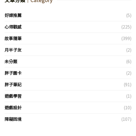
好課推薦
(5)
心得觀感
(225)
故事隨筆
(399)
月半子友
(2)
未分類
(6)
胖子圖卡
(2)
胖子筆記
(91)
遊戲學習
(1)
遊戲設計
(10)
障礙困境
(107)