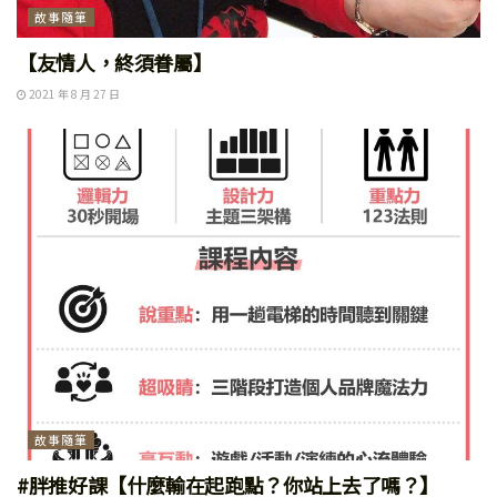
故事隨筆
【友情人，終須眷屬】
2021 年 8 月 27 日
故事隨筆
#胖推好課【什麼輸在起跑點？你站上去了嗎？】