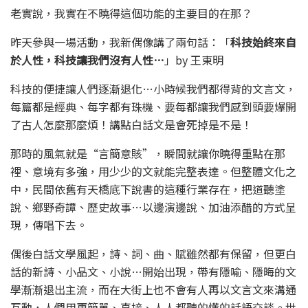
老實說，我實在不曉得這個功能的主要目的在那？
昨天參與一場活動，我新偶像講了兩句話：「
科技始終來自
於人性，科技讓我們沒有人性…
」by 王東明
科技的便捷讓人們逐漸退化…小時候我們都得背的文言文，
每篇都是經典、每字都有珠機、要每都讓我們感到頭要爆開
了古人怎麼那麼煩！講點白話文是會死掉是不是！
那時的風氣就是“言簡意賅”，瞬間就讓你曉得重點在那
裡、意境有多強，用少少的文就能完整表達。但整體文化之
中，民間依舊有天橋底下說書的這種行業存在，把道聽塗
說、鄉野奇譚、歷史故事…以邊演邊說、加油添醋的方式呈
現，傳唱下去。
偶後白話文學風起，詩、詞、曲、賦雖然都有保留，但更白
話的新詩、小品文、小說…開始出現，帶有隱喻、隱晦的文
學漸漸退出主流，而在大街上也不會有人再以文言文來溝通
互動，人們用更簡單、直接、人人都聽的懂的話語交談。世