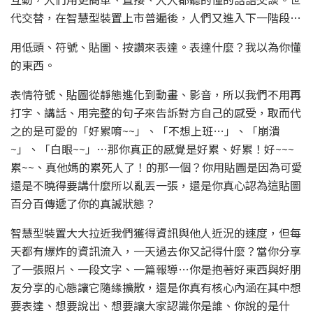
代交替，在智慧型裝置上市普遍後，人們又進入下一階段…
用低頭、符號、貼圖、按讚來表達。表達什麼？我以為你懂
的東西。
表情符號、貼圖從靜態進化到動畫、影音，所以我們不用再
打字、講話、用完整的句子來告訴對方自己的感受，取而代
之的是可愛的「好累唷~~」、「不想上班…」、「崩潰
~」、「白眼~~」…那你真正的感覺是好累、好累！好~~~
累~~、真他媽的累死人了！的那一個？你用貼圖是因為可愛
還是不曉得要講什麼所以亂丟一張，還是你真心認為這貼圖
百分百傳遞了你的真誠狀態？
智慧型裝置大大拉近我們獲得資訊與他人近況的速度，但每
天都有爆炸的資訊流入，一天過去你又記得什麼？當你分享
了一張照片、一段文字、一篇報導…你是抱著好東西與好朋
友分享的心態讓它隨緣擴散，還是你真有核心內涵在其中想
要表達、想要說出、想要讓大家認識你是誰、你說的是什