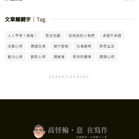
文章關鍵字
｜Tag
人人平等？個鬼！
思念包圍
我和我的小鬼們
桌遊不桌遊
活動心得
異國念情
礙什麼礙
社會觀察
胖思生活
藝文心得
觀影心得
讀書會
那來的趣事
閱讀心得
ADVERTISEMENT