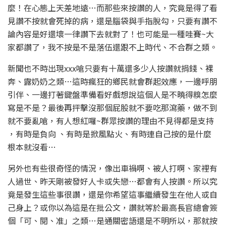
麼！在心態上天差地遠…而那些來按讚的人，究竟是得了看
見讚不按就會死掉的病，還是腦袋與手指脫勾，只要有讚不
論內容是好還壞一律讚下去就對了！也可能是一種哇賽~大
家都讚了，我不按是不是落伍還跟不上時代、不合群之類。
新聞也不時出現xxx嗆只要有十萬還多少人按讚就捐錢、裸
奔、露奶奶之類…這時瘋狂的鄉民就會群起效應，一邊呼朋
引伴、一邊打著鍵盤準備看好戲想說這個人是不曉得糗怎麼
寫是不是？最後再抨擊沒那個屁股就不要吃那瀉藥，做不到
就不要亂嗆，有人想紅囉~群眾按讚的理由不見得都是支持
，有時是負向 、有時是掀風點火、有時連自己按的是什麼
根本就沒看…
另外也有些很奇怪的情況，像出車禍啊、被人打啊、家裡有
人過世、昨天剛被發好人卡或失戀…都會有人按讚。所以究
竟是發生這些事很讚，還是你希望這事繼續發生在他人或自
己身上？或你以為這是在批公文，讚就等於最高長官總會簽
個「可、閱、准」之類…是通關密語還是不明所以，那就按