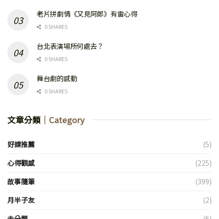
老片拼劇情《又見阿郎》有雷心得
0 SHARES
台北表演場所何處去？
0 SHARES
舞台劇的感動
0 SHARES
文章分類
｜Category
好課推薦
(5)
心得觀感
(225)
故事隨筆
(399)
月半子友
(2)
未分類
(6)