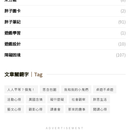
胖子圖卡
(2)
胖子筆記
(91)
遊戲學習
(1)
遊戲設計
(10)
障礙困境
(107)
文章關鍵字
｜Tag
人人平等？個鬼！
思念包圍
我和我的小鬼們
桌遊不桌遊
活動心得
異國念情
礙什麼礙
社會觀察
胖思生活
藝文心得
觀影心得
讀書會
那來的趣事
閱讀心得
ADVERTISEMENT