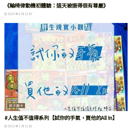
《輪椅律動機初體驗：這天被振得很有尊嚴》
2025 年 4 月 23 日
胖子圖卡
#人生值不值得系列【試你的手氣，買他的All In】
2022 年 1 月 31 日