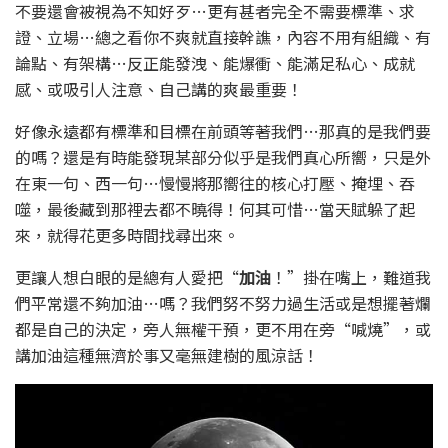
不要還會被視為不知好歹…更有甚者完全不需要標準、求
證、立場…總之看你不爽就直接幹譙，內容不用有組織、有
論點、有架構…反正能發洩、能爆衝、能滿足私心、成就
感、或吸引人注意、自己講的爽最重要！
好像永遠都有標準和目標在前頭等著我們…那真的是我們要
的嗎？還是有時能發現某部分似乎是我們真心所嚮，只是外
在東一句、西一句…慢慢將那嚮往的核心打壓、掩埋、吞
噬，最後藏到那裡去都不曉得！何其可惜…當天賦躲了起
來，就得花更多時間找尋出來。
更讓人想白眼的是總有人愛把“
加油
！”掛在嘴上，難道我
們平常還不夠加油…嗎？我們努不努力過生活或是想擺著爛
都是自己的決定，旁人無權干預，更不用在旁“喊燒”，或
講加油這種無濟於事又毫無建樹的風涼話！