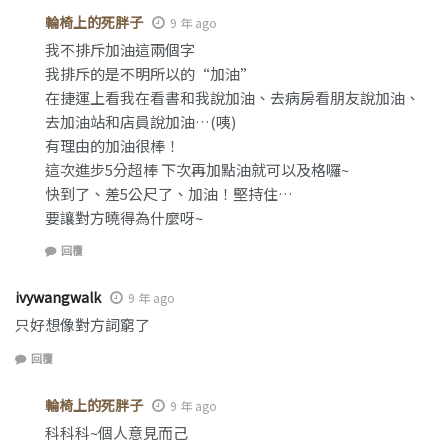
輪椅上的死胖子
9 年 ago
我不排斥加油這兩個字
我排斥的是不明所以的“加油”
在捷運上看我在看書和我說加油、去病房看朋友說加油、
去加油站和店員說加油…(咦)
有理由的加油很棒！
這次進步5分超棒 下次再加點油就可以及格囉~
快到了、差5公尺了、加油！堅持住…
要讓對方曉得為什麼呀~
回覆
ivywangwalk
9 年 ago
只好想像對方詞窮了
回覆
輪椅上的死胖子
9 年 ago
科科科~個人意見而己