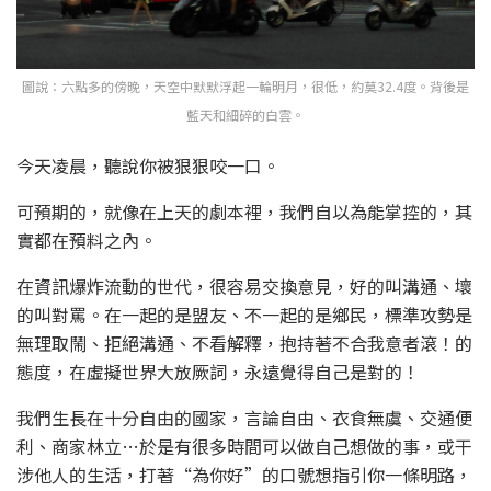
圖說：六點多的傍晚，天空中默默浮起一輪明月，很低，約莫32.4度。背後是
藍天和細碎的白雲。
今天凌晨，聽說你被狠狠咬一口。
可預期的，就像在上天的劇本裡，我們自以為能掌控的，其
實都在預料之內。
在資訊爆炸流動的世代，很容易交換意見，好的叫溝通、壞
的叫對罵。在一起的是盟友、不一起的是鄉民，標準攻勢是
無理取鬧、拒絕溝通、不看解釋，抱持著不合我意者滾！的
態度，在虛擬世界大放厥詞，永遠覺得自己是對的！
我們生長在十分自由的國家，言論自由、衣食無虞、交通便
利、商家林立…於是有很多時間可以做自己想做的事，或干
涉他人的生活，打著“為你好”的口號想指引你一條明路，