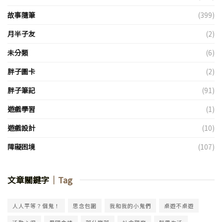
故事隨筆
(399)
月半子友
(2)
未分類
(6)
胖子圖卡
(2)
胖子筆記
(91)
遊戲學習
(1)
遊戲設計
(10)
障礙困境
(107)
文章關鍵字
｜Tag
人人平等？個鬼！
思念包圍
我和我的小鬼們
桌遊不桌遊