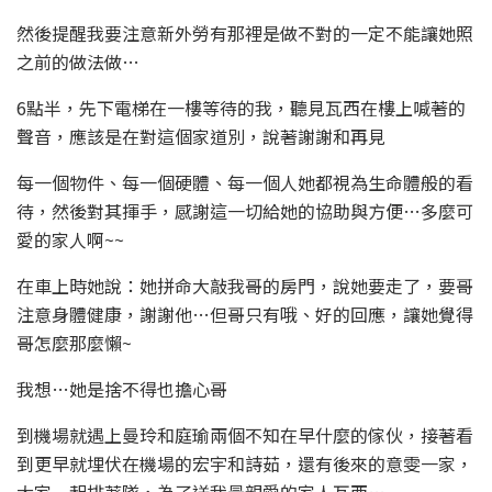
然後提醒我要注意新外勞有那裡是做不對的一定不能讓她照
之前的做法做…
6點半，先下電梯在一樓等待的我，聽見瓦西在樓上喊著的
聲音，應該是在對這個家道別，說著謝謝和再見
每一個物件、每一個硬體、每一個人她都視為生命體般的看
待，然後對其揮手，感謝這一切給她的協助與方便…多麼可
愛的家人啊~~
在車上時她說：她拼命大敲我哥的房門，說她要走了，要哥
注意身體健康，謝謝他…但哥只有哦、好的回應，讓她覺得
哥怎麼那麼懶~
我想…她是捨不得也擔心哥
到機場就遇上曼玲和庭瑜兩個不知在早什麼的傢伙，接著看
到更早就埋伏在機場的宏宇和詩茹，還有後來的意雯一家，
大家一起排著隊，為了送我最親愛的家人瓦西…