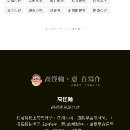
活動心得
異國念情
礙什麼礙
社會觀察
胖思生活
藝文心得
觀影心得
讀書會
那來的趣事
閱讀心得
ADVERTISEMENT
高怪輪
遊戲學習設計師
我是輪椅上的死胖子，江湖人稱「遊戲學習設計師」，
擅長將枯燥乏味的內容，添加遊戲趣味，讓受眾容易學