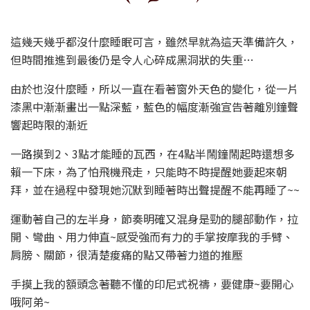
這幾天幾乎都沒什麼睡眠可言，雖然早就為這天準備許久，
但時間推進到最後仍是令人心碎成黑洞狀的失重…
由於也沒什麼睡，所以一直在看著窗外天色的變化，從一片
漆黑中漸漸畫出一點深藍，藍色的幅度漸強宣告著離別鐘聲
響起時限的漸近
一路摸到2、3點才能睡的瓦西，在4點半鬧鐘鬧起時還想多
賴一下床，為了怕飛機飛走，只能時不時提醒她要起來朝
拜，並在過程中發現她沉默到睡著時出聲提醒不能再睡了~~
運動著自己的左半身，節奏明確又混身是勁的腿部動作，拉
開、彎曲、用力伸直~感受強而有力的手掌按摩我的手臂、
肩膀、關節，很清楚痠痛的點又帶著力道的推壓
手摸上我的額頭念著聽不懂的印尼式祝禱，要健康~要開心
哦阿弟~