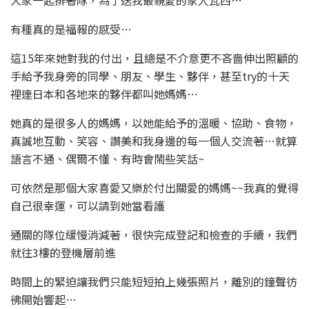
有種真的是福報的感受…
這15年來她對我的付出，且總是不介意更不吝嗇伸出照顧的
手給予我身旁的同學、朋友、學生、夥伴，甚至try的十天
裡連日本和各地來的夥伴都叫她媽媽…
她真的是很多人的媽媽，以她能給予的溫暖、協助、食物，
真誠地互動、笑容、讚美和我身邊的每一個人交流著…就算
語言不通、偶爾不懂、有時會鬧些笑話~
可依然是那個大家喜愛又樂於付出關愛的媽媽~~我真的覺得
自己很幸運，可以請到她當看護
通關的隊位緩慢消減著，很快完成登記和檢查的手續，我們
就往3樓的登機層前進
時間上的緊迫讓我們只能短短拍上幾張照片，離別的鐘聲彷
彿開始響起…