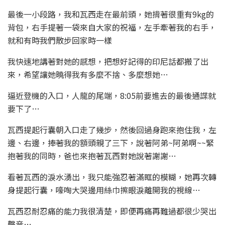
最後一小段路，我和瓦西走在最前頭，她揹著很重有9kg的
背包，右手提著一袋來自大家的祝福，左手牽著我的右手，
就和有時我們散步回家時一樣
我快速地講著對她的感想，把想好記得的印尼話都搬了出
來，希望讓她曉得我有多麼不捨、多麼想她…
逼近登機的入口，人龍的尾端，8:05前要進去的最後通諜就
要下了…
瓦西提起行囊朝入口走了幾步，然後回過身跑來抱住我，左
邊、右邊，捧著我的額頭親了三下，說著阿弟~阿弟啊~~緊
抱著我的同時，爸也來抱著瓦西對她說著謝謝…
看著瓦西的淚水湧出，我只能強忍著滿眶的模糊，她再次轉
身提起行囊，嚎啕大哭邊用絲巾擦眼淚離開我的視線…
瓦西忍耐忍痛的能力我很清楚，即便再痛再難過都很少哭出
聲音…