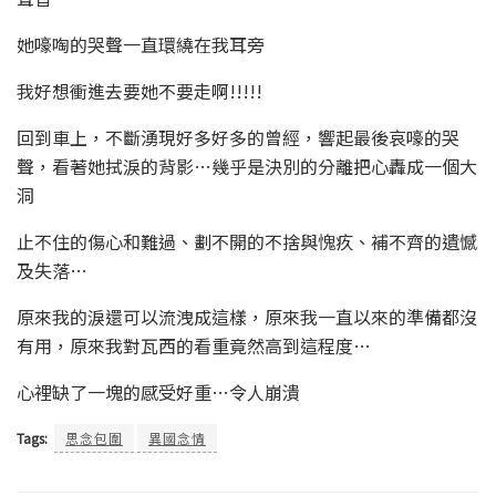
她嚎啕的哭聲一直環繞在我耳旁
我好想衝進去要她不要走啊!!!!!
回到車上，不斷湧現好多好多的曾經，響起最後哀嚎的哭
聲，看著她拭淚的背影…幾乎是決別的分離把心轟成一個大
洞
止不住的傷心和難過、劃不開的不捨與愧疚、補不齊的遺憾
及失落…
原來我的淚還可以流洩成這樣，原來我一直以來的準備都沒
有用，原來我對瓦西的看重竟然高到這程度…
心裡缺了一塊的感受好重…令人崩潰
Tags:
思念包圍
異國念情