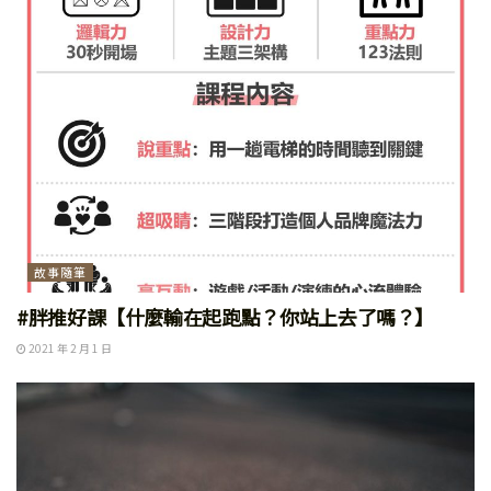
故事隨筆
#胖推好課【什麼輸在起跑點？你站上去了嗎？】
2021 年 2 月 1 日