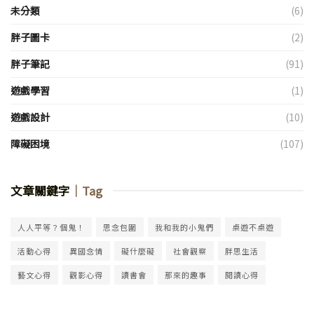
未分類
(6)
胖子圖卡
(2)
胖子筆記
(91)
遊戲學習
(1)
遊戲設計
(10)
障礙困境
(107)
文章關鍵字
｜Tag
人人平等？個鬼！
思念包圍
我和我的小鬼們
桌遊不桌遊
活動心得
異國念情
礙什麼礙
社會觀察
胖思生活
藝文心得
觀影心得
讀書會
那來的趣事
閱讀心得