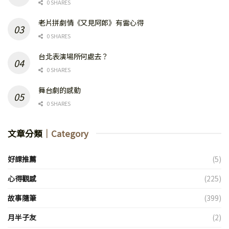
0 SHARES
老片拼劇情《又見阿郎》有雷心得
0 SHARES
台北表演場所何處去？
0 SHARES
舞台劇的感動
0 SHARES
文章分類
｜Category
好課推薦
(5)
心得觀感
(225)
故事隨筆
(399)
月半子友
(2)