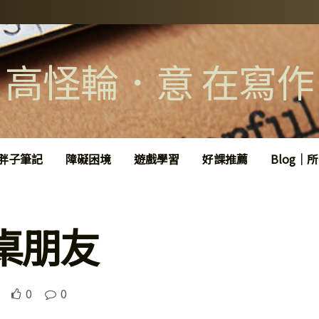
高怪輪．意 在寫作
胖子筆記
障礙困境
遊戲學習
好課推薦
Blog｜
桌朋友
0
0