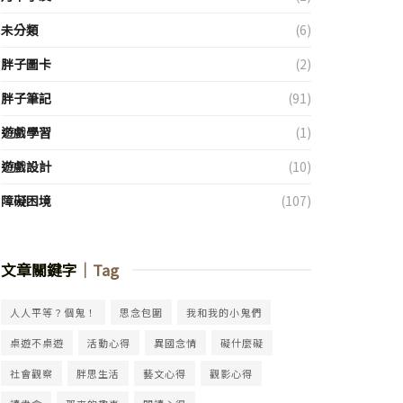
未分類
(6)
胖子圖卡
(2)
胖子筆記
(91)
遊戲學習
(1)
遊戲設計
(10)
障礙困境
(107)
文章關鍵字
｜Tag
人人平等？個鬼！
思念包圍
我和我的小鬼們
桌遊不桌遊
活動心得
異國念情
礙什麼礙
社會觀察
胖思生活
藝文心得
觀影心得