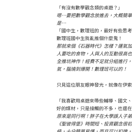
「有沒有數學觀念類的桌遊？」
嗯…要把數學觀念放進去，大概簡單
是…
「國中生，數理班的，最好有些思考
數理班國中生我亂推個什麼鬼！
那就來個《石器時代》怎樣？運氣加
人要吃的食物，人與人的互動很高也
全推坑神作！經費不足就分組進行，
氣，腦燒到爆開！數理班可以的！
只見這位朋友眼神發光，就像在伊索
「我喜歡用桌遊來帶些輔導、國文、
好的媒材，只是接觸的不多，也還在
原來是同行啊！胖子在大學誤人子弟
《聖彼得堡》時間短、投資觀念很初
級，十分簡單易懂，而且可以扣牌，