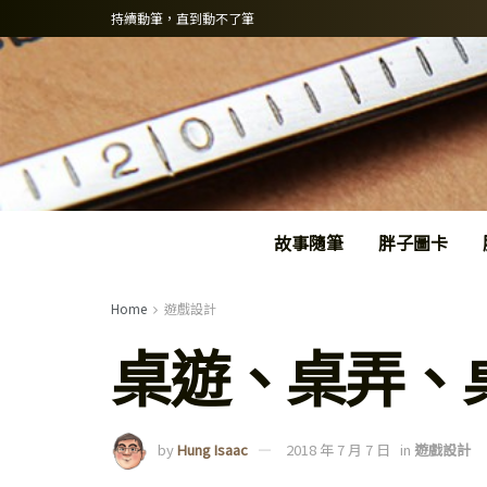
持續動筆，直到動不了筆
故事隨筆
胖子圖卡
Home
遊戲設計
桌遊、桌弄、
by
Hung Isaac
2018 年 7 月 7 日
in
遊戲設計