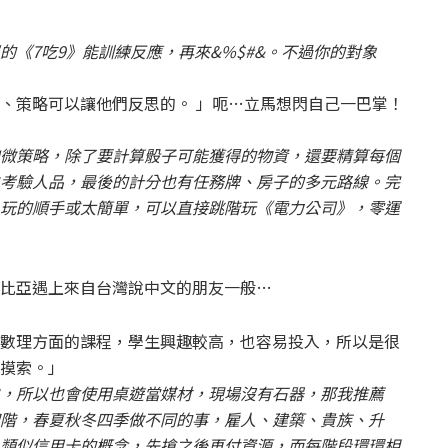
的《7吃9》能訓練反應，再來&%$#&。不過你的對象
、策略可以讓他們反思的。 」呃…立馬想閃自己一巴掌！
微策略，除了要計算骰子可能獲得的物資，還要精算每個
考驗人品，最後的計分也有任務牌、房子的多元路線。完
玩的順手或太簡單，可以直接跳階玩《電力公司》，零運
比亞遇上來自台灣說中文的朋友一般…
數理方面的課程，學生興趣較高，也容易投入，所以是很
摸索。」
，所以也會使用桌遊當媒材，現場沒有石器，那我推薦
階，春夏秋冬四季做不同的事，雇人、建築、貴族、升
類似信用卡的概念，先搶之後再付資源，而每階段環環相