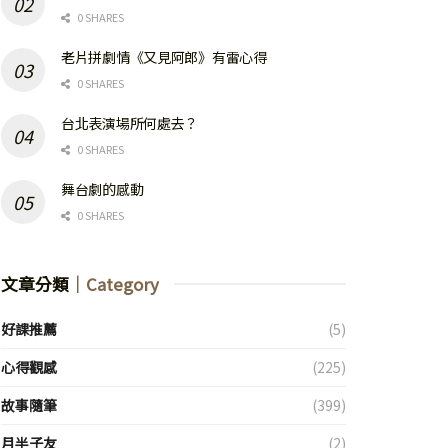
0 SHARES
老片拼劇情《又見阿郎》有雷心得
0 SHARES
台北表演場所何處去？
0 SHARES
舞台劇的感動
0 SHARES
文章分類
｜Category
好課推薦
(5)
心得觀感
(225)
故事隨筆
(399)
月半子友
(2)