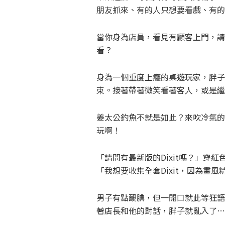
朋友抓來、有的人只想要看戲、有的
當你身為店員，看見有顧客上門，請
看？
身為一個重度上癮的桌遊玩家，胖子
束。接著帶著微笑看著客人，或是繼
姜太公釣魚不就是如此？來吹冷氣的
玩啊！
「請問有最新版的Dixit嗎？」穿紅
「我想要收集全套Dixit，因為畫
男子有點靦腆，但一開口就此等狂語
著店長和他的對話，胖子就亂入了…