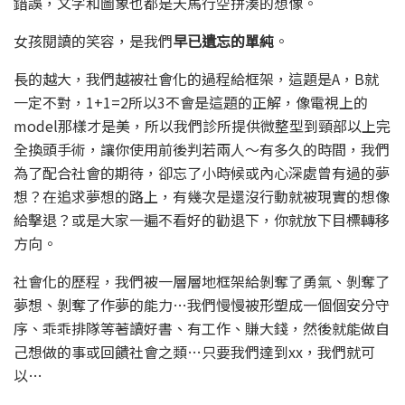
錯誤，文字和圖象也都是天馬行空拼湊的想像。
女孩閱讀的笑容，是我們
早已遺忘的單純
。
長的越大，我們越被社會化的過程給框架，這題是A，B就
一定不對，1+1=2所以3不會是這題的正解，像電視上的
model那樣才是美，所以我們診所提供微整型到頸部以上完
全換頭手術，讓你使用前後判若兩人～有多久的時間，我們
為了配合社會的期待，卻忘了小時候或內心深處曾有過的夢
想？在追求夢想的路上，有幾次是還沒行動就被現實的想像
給擊退？或是大家一遍不看好的勸退下，你就放下目標轉移
方向。
社會化的歷程，我們被一層層地框架給剝奪了勇氣、剝奪了
夢想、剝奪了作夢的能力…我們慢慢被形塑成一個個安分守
序、乖乖排隊等著讀好書、有工作、賺大錢，然後就能做自
己想做的事或回饋社會之類…只要我們達到xx，我們就可
以…