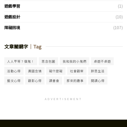
遊戲學習
(1)
遊戲設計
(10)
障礙困境
(107)
文章關鍵字
｜Tag
人人平等？個鬼！
思念包圍
我和我的小鬼們
桌遊不桌遊
活動心得
異國念情
礙什麼礙
社會觀察
胖思生活
藝文心得
觀影心得
讀書會
那來的趣事
閱讀心得
ADVERTISEMENT