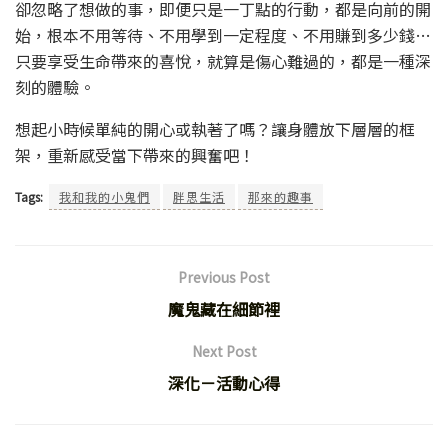
卻忽略了想做的事，即便只是一丁點的行動，都是向前的開
始，根本不用等待、不用學到一定程度、不用賺到多少錢…
只要享受生命帶來的喜悅，就算是傷心難過的，都是一種深
刻的體驗。
想起小時候單純的開心或執著了嗎？讓身體放下層層的框
架，重新感受當下帶來的興奮吧！
Tags:
我和我的小鬼們
胖思生活
那來的趣事
Previous Post
魔鬼藏在細節裡
Next Post
深化－活動心得