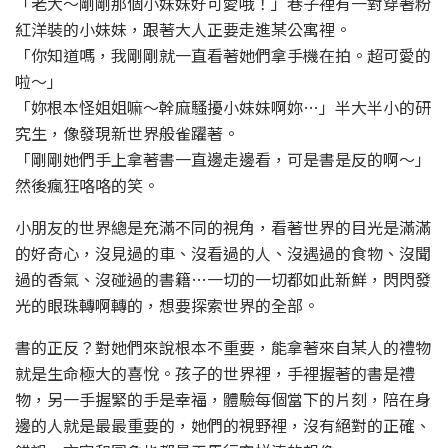
「老大～剛剛那個小妹妹好可愛哦！」巷子裡有一對穿著粉
紅洋裝的小妹妹，跟著大人正要走進某公寓裡。
「你知道嗎，我剛剛就一直看著她們拿手機在拍。超可愛的
啦～」
「妳根本怪姐姐嘛～幹麻騷擾小妹妹啊妳…」半大半小的研
究生，像發現新世界般雀躍著。
「剛剛她們手上拿著書一直邊走邊看，可是書是反的啊～」
然後瘋狂咯咯的笑。
小朋友的世界總是充滿不同的視角，看著世界的目光是滿滿
的好奇心，沒見過的車、沒看過的人、沒遇過的食物、沒聞
過的香氣、沒碰過的書籍…一切的一切都如此新鮮，閃閃發
光的眼珠轉啊轉的，想要探索世界的全部。
書的正反？對她們來說根本不重要，能拿著來自某人的禮物
就是生命極大的喜悅。孩子的世界裡，手裡握著的書是禮
物，另一手握緊的手是幸福，體驗每個當下的片刻，陪在身
邊的人就是最最重要的，她們的視野裡，沒有絕對的正確、