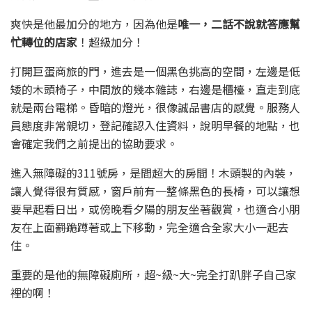
爽快是他最加分的地方，因為他是
唯一，二話不說就答應幫
忙轉位的店家
！超級加分！
打開巨蛋商旅的門，進去是一個黑色挑高的空間，左邊是低
矮的木頭椅子，中間放的幾本雜誌，右邊是櫃檯，直走到底
就是兩台電梯。昏暗的燈光，很像誠品書店的感覺。服務人
員態度非常親切，登記確認入住資料，說明早餐的地點，也
會確定我們之前提出的協助要求。
進入無障礙的311號房，是間超大的房間！木頭製的內裝，
讓人覺得很有質感，窗戶前有一整條黑色的長椅，可以讓想
要早起看日出，或傍晚看夕陽的朋友坐著觀賞，也適合小朋
友在上面
罰跪
蹲著或上下移動，完全適合全家大小一起去
住。
重要的是他的無障礙廁所，超~級~大~完全打趴胖子自己家
裡的啊！