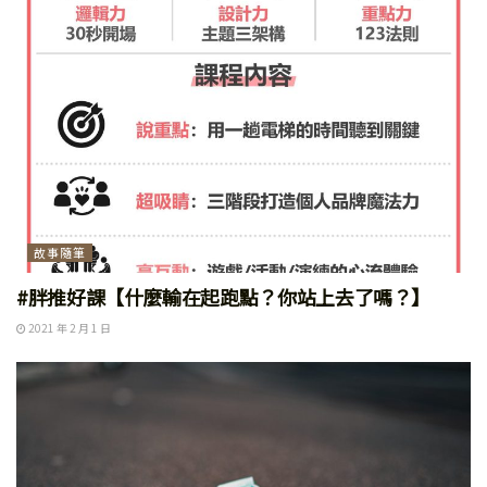
故事隨筆
#胖推好課【什麼輸在起跑點？你站上去了嗎？】
2021 年 2 月 1 日