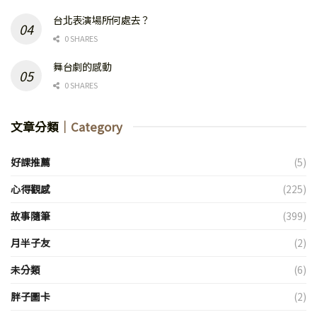
台北表演場所何處去？
0 SHARES
舞台劇的感動
0 SHARES
文章分類
｜Category
好課推薦
(5)
心得觀感
(225)
故事隨筆
(399)
月半子友
(2)
未分類
(6)
胖子圖卡
(2)