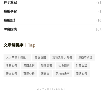
胖子筆記
(91)
遊戲學習
(1)
遊戲設計
(10)
障礙困境
(107)
文章關鍵字
｜Tag
人人平等？個鬼！
思念包圍
我和我的小鬼們
桌遊不桌遊
活動心得
異國念情
礙什麼礙
社會觀察
胖思生活
藝文心得
觀影心得
讀書會
那來的趣事
閱讀心得
ADVERTISEMENT