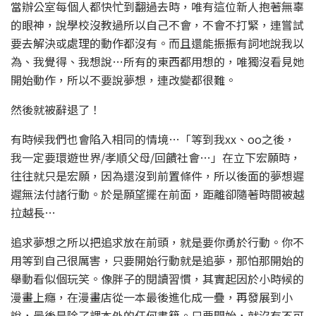
當辦公室每個人都快忙到翻過去時，唯有這位新人抱著無辜
的眼神，說學校沒教過所以自己不會，不會不打緊，連嘗試
要去解決或處理的動作都沒有。而且還能振振有詞地說我以
為、我覺得、我想說…所有的東西都用想的，唯獨沒看見她
開始動作，所以不要說夢想，連改變都很難。
然後就被辭退了！
有時候我們也會陷入相同的情境…「等到我xx、oo之後，
我一定要環遊世界/孝順父母/回饋社會…」在立下宏願時，
往往就只是宏願，因為還沒到前置條件，所以後面的夢想遲
遲無法付諸行動。於是願望擺在前面，距離卻隨著時間被越
拉越長…
追求夢想之所以把追求放在前頭，就是要你勇於行動。你不
用等到自己很厲害，只要開始行動就是追夢，那怕那開始的
舉動看似個玩笑。像胖子的閱讀習慣，其實起因於小時候的
漫畫上癮，在漫畫店從一本最後進化成一疊，再發展到小
說，最後是除了課本外的任何書籍。只要開始，就沒有不可