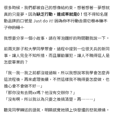
很多時候，我們都被自己的想像給約束，想著想著…夢想就
真的只是夢。因為
缺乏行動，達成率就是0！
怪不得知名運
動品牌的口號是 Just do it!
因為你不行動去買它根本賺不
了你的錢！
我想要分享一個小故事，請在等泡麵好的時間聽我說一下。
前兩天胖子和大學同學聚會，過程中提到一位很天兵的新同
事，讓人完全不知所措，而且屢勸屢犯，讓人不曉得這人是
怎麼畢業的？
「我…我…我之前都沒碰過嘛，所以我想說等我學會怎麼弄
這流程後，再來處理後續，不然這樣我不曉得要怎麼做，也
擔心會不會做不好…」
「那你沒有去問xx嗎？他沒有交辦你？」
「沒有啊，所以我以為只要之後搞清楚，再………」
聽見同學轉述的語氣，明顯感覺她頭上快發爐的怒氣繚繞。