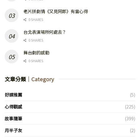
老片拼劇情《又見阿郎》有雷心得
0 SHARES
台北表演場所何處去？
0 SHARES
舞台劇的感動
0 SHARES
文章分類
｜Category
好課推薦
(5)
心得觀感
(225)
故事隨筆
(399)
月半子友
(2)