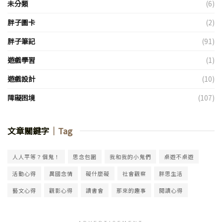
未分類
(6)
胖子圖卡
(2)
胖子筆記
(91)
遊戲學習
(1)
遊戲設計
(10)
障礙困境
(107)
文章關鍵字
｜Tag
人人平等？個鬼！
思念包圍
我和我的小鬼們
桌遊不桌遊
活動心得
異國念情
礙什麼礙
社會觀察
胖思生活
藝文心得
觀影心得
讀書會
那來的趣事
閱讀心得