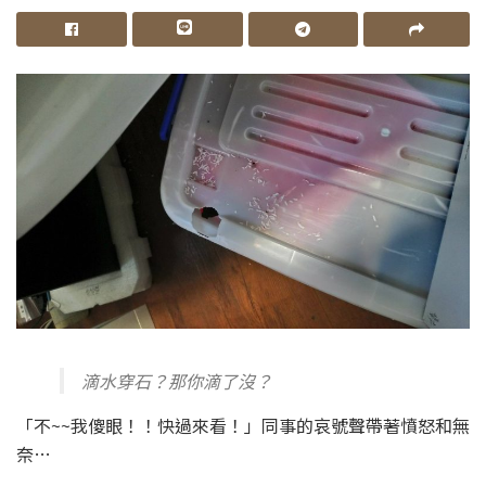
滴水穿石？那你滴了沒？
「不~~我傻眼！！快過來看！」同事的哀號聲帶著憤怒和無
奈…