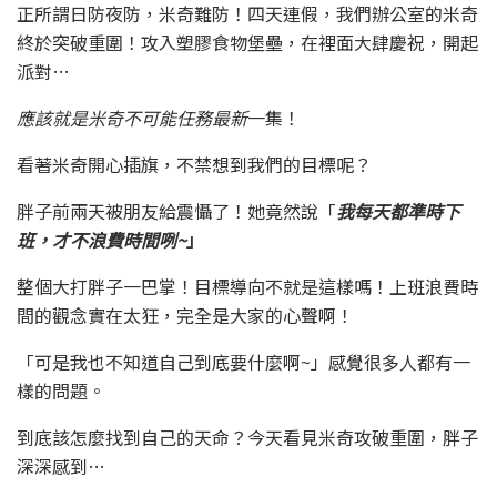
正所謂日防夜防，米奇難防！四天連假，我們辦公室的米奇
終於突破重圍！攻入塑膠食物堡壘，在裡面大肆慶祝，開起
派對…
應該就是米奇不可能任務最新
一集！
看著米奇開心插旗，不禁想到我們的目標呢？
胖子前兩天被朋友給震懾了！她竟然說「
我每天都準時下
班，才不浪費時間咧~
」
整個大打胖子一巴掌！目標導向不就是這樣嗎！上班浪費時
間的觀念實在太狂，完全是大家的心聲啊！
「可是我也不知道自己到底要什麼啊~」感覺很多人都有一
樣的問題。
到底該怎麼找到自己的天命？今天看見米奇攻破重圍，胖子
深深感到…