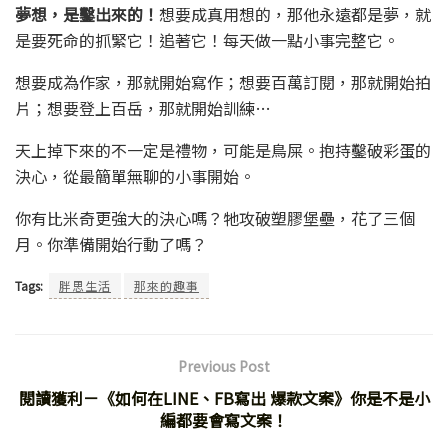
夢想，是鑿出來的！
想要成真用想的，那他永遠都是夢，就
是要死命的抓緊它！追著它！每天做一點小事完整它。
想要成為作家，那就開始寫作；想要百萬訂閱，那就開始拍
片；想要登上百岳，那就開始訓練…
天上掉下來的不一定是禮物，可能是鳥屎。抱持鑿破彩蛋的
決心，從最簡單無聊的小事開始。
你有比米奇更強大的決心嗎？牠攻破塑膠堡壘，花了三個
月。你準備開始行動了嗎？
Tags:
胖思生活
那來的趣事
Previous Post
閱讀獲利－《如何在LINE、FB寫出 爆款文案》你是不是小
編都要會寫文案！