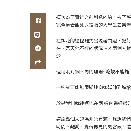
這次為了實行之前利誘的約，去了許
完全適合餓死鬼投胎的大學生去集體
在糾吃的過程難免出現老問題，把行
在、某天他不行的狀況…才兩個人就
少…
但阿明有個不同的理論~
吃飯不能拖!!
一拖就可能無限期地向後延伸到進棺
於是我們就神速地在兩 週內敲好通
這論點個人認為非常有趣，想想我們
時間不難喬，覺得再見的機會該不遠