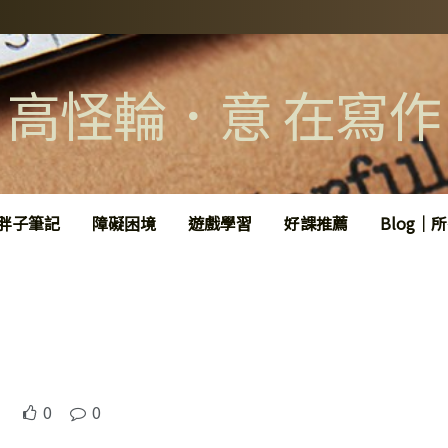
高怪輪．意 在寫作
胖子筆記
障礙困境
遊戲學習
好課推薦
Blog｜
0
0