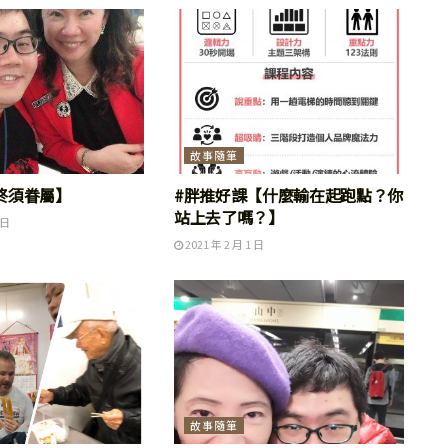
故事隨筆
終須眷屬】
#胖推好課【什麼輸在起跑點？你
站上去了嗎？】
 日
2021 年 2 月 1 日
故事隨筆