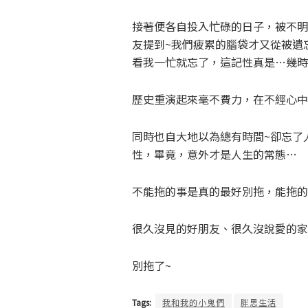
接著便各自投入忙碌的日子，被不明
友提到~我們疲累的腦袋才又從被遺
看我一忙就忘了，這記性真是…幾時
歷史重演起來毫不費力，在不經心中
同時也自大地以為總有時間~卻忘了
性，畢竟，意外才是人生的常態…
不能拖的事是真的最好別拖，能拖的
很久沒見的好朋友、很久沒說愛的家
別拖了~
Tags:
我和我的小鬼們
胖思生活