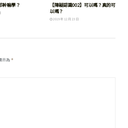
那幹嘛學？
【障礙認識002】可以嗎？真的可
以嗎？
日
2019 年 12 月 23 日
標示為
*