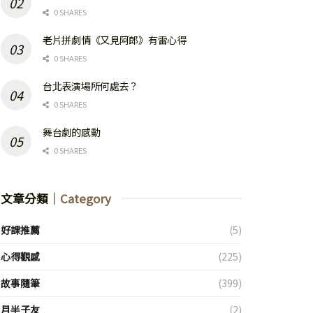
0 SHARES
老片拼劇情《又見阿郎》有雷心得
0 SHARES
台北表演場所何處去？
0 SHARES
舞台劇的感動
0 SHARES
文章分類
｜Category
好課推薦
(5)
心得觀感
(225)
故事隨筆
(399)
月半子友
(2)