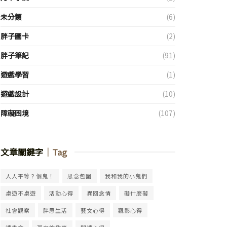
未分類
(6)
胖子圖卡
(2)
胖子筆記
(91)
遊戲學習
(1)
遊戲設計
(10)
障礙困境
(107)
文章關鍵字
｜Tag
人人平等？個鬼！
思念包圍
我和我的小鬼們
桌遊不桌遊
活動心得
異國念情
礙什麼礙
社會觀察
胖思生活
藝文心得
觀影心得