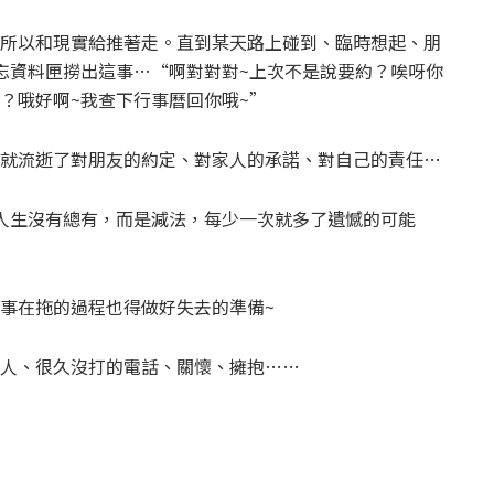
所以和現實給推著走。直到某天路上碰到、臨時想起、朋
忘資料匣撈出這事…“啊對對對~上次不是說要約？唉呀你
？哦好啊~我查下行事曆回你哦~”
就流逝了對朋友的約定、對家人的承諾、對自己的責任…
人生沒有總有，而是減法，每少一次就多了遺憾的可能
事在拖的過程也得做好失去的準備~
人、很久沒打的電話、關懷、擁抱……