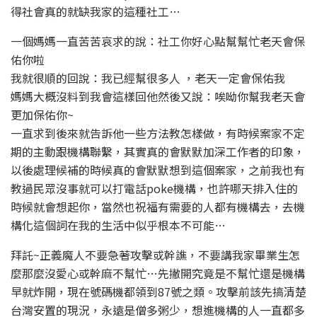
得社會真的就缺我家的這種社工…
一個媽媽一直苦苦哀求的說：社工你好心點幫幫忙老天會保
佑你啦
我就很順的回說：我已經幫很多人 ，老天一定會保佑我
媽媽大概沒料到我會這樣回他然後又說：唉呦你幫我老天會
更加保佑你~
一直求到後來就告訴他一些方法教怎樣做，有時候案家不定
期的主動跟機構聯繫，其實真的會默默加深工作者的印象，
以後處理候補的時候真的會默默想到這個案家，之前我也有
教過民眾沒事就可以打電話poke機構，也許哪天排入住的
時候就會想起你，當然也祝福有需要的人都有機構去，去機
構化這個詞在我的生活中似乎根本不可能…
拜託~正義魔人不要急著攻擊或幹譙，不要講我家畢業生怎
麼那麼沒愛心或幹麻不幫忙…先撇開究竟是不幫忙還是機構
早就炸開，現在號碼機都領到87號之類。攻擊前該先搞清楚
台灣安置的現況，永遠是僧多粥少，想進機構的人一直都多