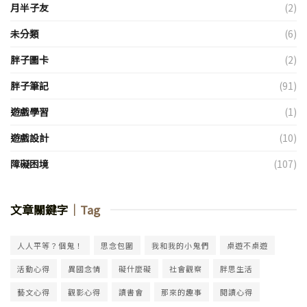
月半子友
(2)
未分類
(6)
胖子圖卡
(2)
胖子筆記
(91)
遊戲學習
(1)
遊戲設計
(10)
障礙困境
(107)
文章關鍵字
｜Tag
人人平等？個鬼！
思念包圍
我和我的小鬼們
桌遊不桌遊
活動心得
異國念情
礙什麼礙
社會觀察
胖思生活
藝文心得
觀影心得
讀書會
那來的趣事
閱讀心得