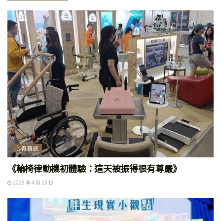
心得觀感
《輪椅律動機初體驗：這天被振得很有尊嚴》
2025 年 4 月 23 日