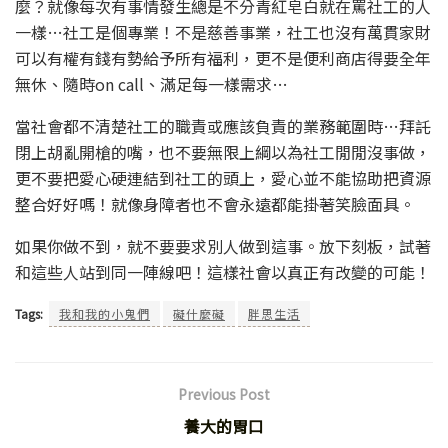
麼？就像每次有事情發生總是不分青紅皂白就在罵社工的人
一樣…社工是個專業！不是慈善事業，社工也沒有萬貫家財
可以有權有錢有勢給予所有福利，更不是便利商店得要全年
無休、隨時on call、滿足每一樣需求…
當社會都不清楚社工的職責或應該負責的業務範圍時…拜託
閉上胡亂開槍的嘴，也不要無限上綱以為社工閒閒沒事做，
更不要把愛心硬連結到社工的頭上，愛心並不能協助把資源
整合好好嗎！就像身障者也不會永遠都能掛著笑臉面具。
如果你做不到，就不要要求別人做到這事。放下刻板，試著
和這些人站到同一陣線吧！這樣社會以真正有改變的可能！
Tags:
我和我的小鬼們
礙什麼礙
胖思生活
Previous Post
養大的胃口