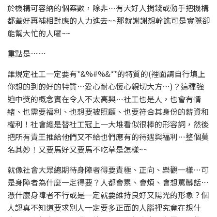
於機構可容納的個案數，除非…有大好人捐錢或動手把機構
都蓋好再補相對應的人力進去~~那就謝謝想幹譙可是實際卻
能幫大忙的人囉~~
重點是……
誰規定社工一定要有*&%#%&**的特質的(裡面請自行填上
你想的到的好的特質…愛心耐心恆心親切大方…)？這種強
迫中獎的概念實在令人不太高興…社工也是人，也會有情
緒、也需要福利、也想要被照顧、也要符合其身份的薪資和
權利！社會總是替社工冠上一大堆看似很棒的形容詞，然後
把所有責王推給他們又不給也們應有的待遇與福利…整個莫
名其妙！又要馬好又要馬不吃草是怎樣~~
就像社會大眾總期待身障者得要責極、正向、樂觀一樣…可
是身障者為什麼一定得要？人都會累、會煩、會想罵髒話…
憑什麼身障者不行或是一定就要維持良好又陽光的形象？個
人認真不知道要求別人一定要多正面的人腦裡究竟在想什