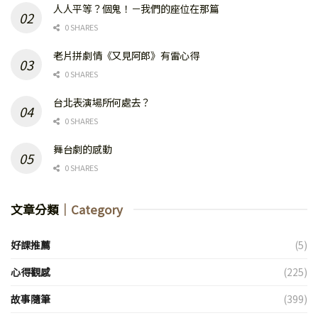
人人平等？個鬼！－我們的座位在那篇
0 SHARES
老片拼劇情《又見阿郎》有雷心得
0 SHARES
台北表演場所何處去？
0 SHARES
舞台劇的感動
0 SHARES
文章分類
｜Category
好課推薦
(5)
心得觀感
(225)
故事隨筆
(399)