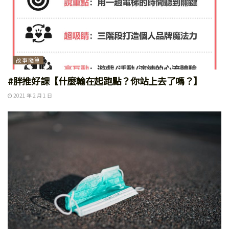
故事隨筆
#胖推好課【什麼輸在起跑點？你站上去了嗎？】
2021 年 2 月 1 日