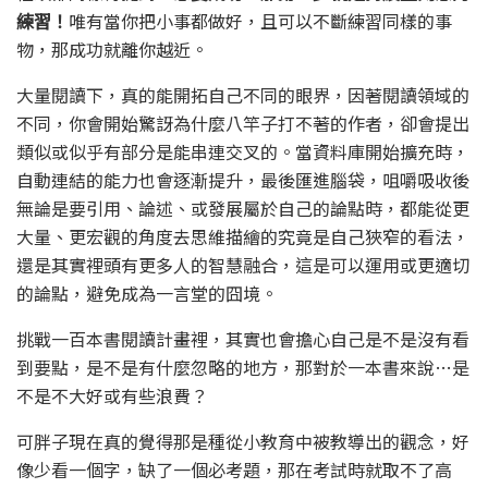
練習！
唯有當你把小事都做好，且可以不斷練習同樣的事
物，那成功就離你越近。
大量閱讀下，真的能開拓自己不同的眼界，因著閱讀領域的
不同，你會開始驚訝為什麼八竿子打不著的作者，卻會提出
類似或似乎有部分是能串連交叉的。當資料庫開始擴充時，
自動連結的能力也會逐漸提升，最後匯進腦袋，咀嚼吸收後
無論是要引用、論述、或發展屬於自己的論點時，都能從更
大量、更宏觀的角度去思維描繪的究竟是自己狹窄的看法，
還是其實裡頭有更多人的智慧融合，這是可以運用或更適切
的論點，避免成為一言堂的囧境。
挑戰一百本書閱讀計畫裡，其實也會擔心自己是不是沒有看
到要點，是不是有什麼忽略的地方，那對於一本書來說…是
不是不大好或有些浪費？
可胖子現在真的覺得那是種從小教育中被教導出的觀念，好
像少看一個字，缺了一個必考題，那在考試時就取不了高