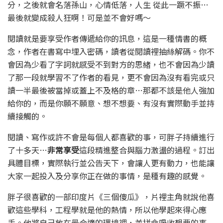
分，之後就會名落孫山，心情低落，人生 從此一蹶不振…
最後就變成殺人狂啊！可是並不會好嗎～
閱讀就是要享受作者傳遞給你的訊息，這是一種情書的概
念，作者在書寫中埋入密碼，讀者從閱讀裡抽絲解碼。你不
會因為少看了字詞就感受不到對方的思緒，也不會因為少讀
了那一段就學習不了作者的看見，更不會因為沒有看完或只
讀一半最後被當掉或蓋上不及格的章…那都不該是他人強加
給你的，而是你願不願意、想不想要、有沒有實際動手並持
續接觸的。
閱讀、寫作或許不會是每個人都喜歡的事，可胖子持續進行
了十多天…
非常享受
這段精進整合與腦力激盪的過程。訂出
具體目標，實際執行並公告天下，會讓人更有動力，也能讓
大家一起投入及分享你正在做的事情，是種有趣的感覺。
胖子很喜歡的一部印度片《三個傻瓜》，片裡主角就說他喜
歡這些學科，工程學就是他的熱情，所以他學起來得心應
手。他將自己放在最合適的環境裡，並拼命吸收想要的事