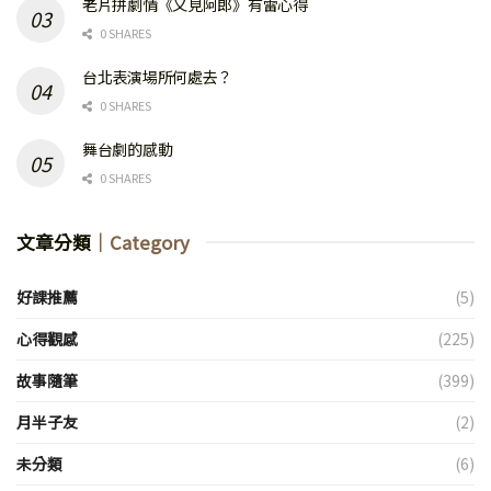
老片拼劇情《又見阿郎》有雷心得
0 SHARES
台北表演場所何處去？
0 SHARES
舞台劇的感動
0 SHARES
文章分類
｜Category
好課推薦
(5)
心得觀感
(225)
故事隨筆
(399)
月半子友
(2)
未分類
(6)