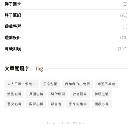
胖子圖卡
(2)
胖子筆記
(91)
遊戲學習
(1)
遊戲設計
(10)
障礙困境
(107)
文章關鍵字
｜Tag
人人平等？個鬼！
思念包圍
我和我的小鬼們
桌遊不桌遊
活動心得
異國念情
礙什麼礙
社會觀察
胖思生活
藝文心得
觀影心得
讀書會
那來的趣事
閱讀心得
ADVERTISEMENT