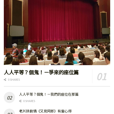
人人平等？個鬼！－爭來的座位篇
0 SHARES
人人平等？個鬼！－我們的座位在那篇
0 SHARES
老片拼劇情《又見阿郎》有雷心得