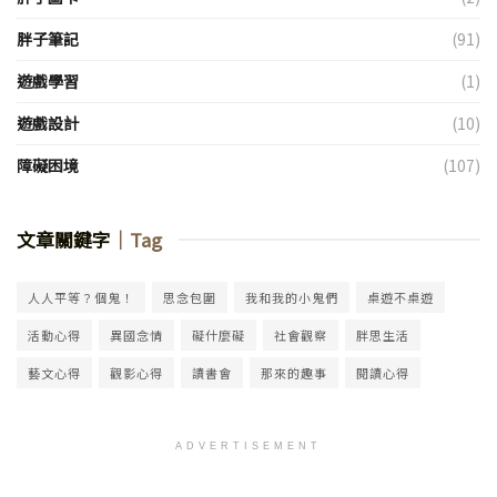
胖子筆記
(91)
遊戲學習
(1)
遊戲設計
(10)
障礙困境
(107)
文章關鍵字
｜Tag
人人平等？個鬼！
思念包圍
我和我的小鬼們
桌遊不桌遊
活動心得
異國念情
礙什麼礙
社會觀察
胖思生活
藝文心得
觀影心得
讀書會
那來的趣事
閱讀心得
ADVERTISEMENT