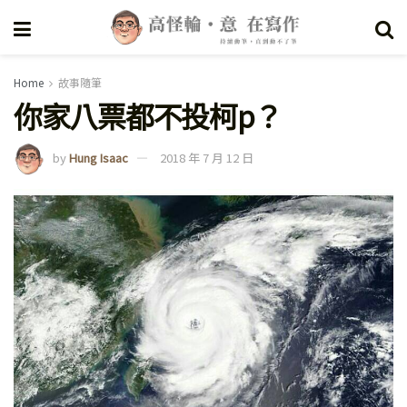
Home
故事隨筆
你家八票都不投柯p？
by
Hung Isaac
2018 年 7 月 12 日