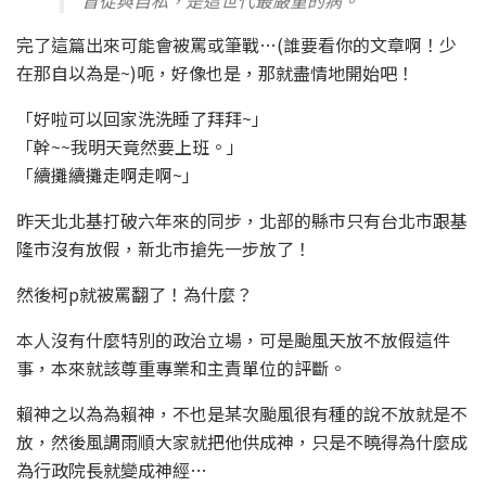
完了這篇出來可能會被罵或筆戰…(誰要看你的文章啊！少
在那自以為是~)呃，好像也是，那就盡情地開始吧！
「好啦可以回家洗洗睡了拜拜~」
「幹~~我明天竟然要上班。」
「續攤續攤走啊走啊~」
昨天北北基打破六年來的同步，北部的縣市只有台北市跟基
隆市沒有放假，新北市搶先一步放了！
然後柯p就被罵翻了！為什麼？
本人沒有什麼特別的政治立場，可是颱風天放不放假這件
事，本來就該尊重專業和主責單位的評斷。
賴神之以為為賴神，不也是某次颱風很有種的說不放就是不
放，然後風調雨順大家就把他供成神，只是不曉得為什麼成
為行政院長就變成神經…