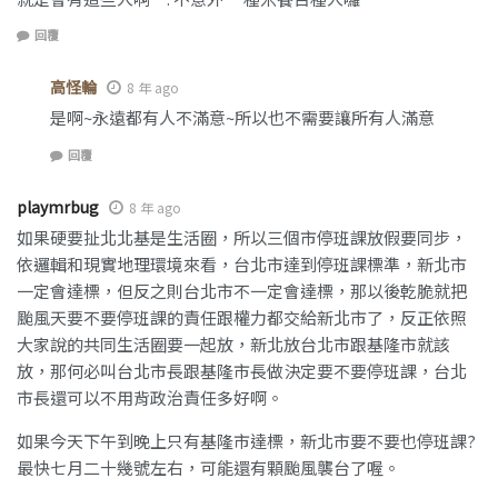
回覆
高怪輪
8 年 ago
是啊~永遠都有人不滿意~所以也不需要讓所有人滿意
回覆
playmrbug
8 年 ago
如果硬要扯北北基是生活圈，所以三個市停班課放假要同步，
依邏輯和現實地理環境來看，台北市達到停班課標準，新北市
一定會達標，但反之則台北市不一定會達標，那以後乾脆就把
颱風天要不要停班課的責任跟權力都交給新北市了，反正依照
大家說的共同生活圈要一起放，新北放台北市跟基隆市就該
放，那何必叫台北市長跟基隆市長做決定要不要停班課，台北
市長還可以不用背政治責任多好啊。
如果今天下午到晚上只有基隆市達標，新北市要不要也停班課?
最快七月二十幾號左右，可能還有顆颱風襲台了喔。