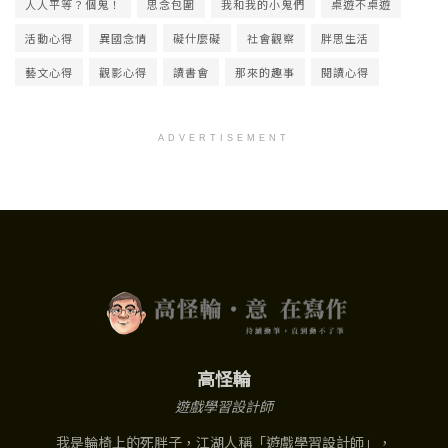
人人平等？個鬼！
思念包圍
我和我的小鬼們
桌遊不桌遊
活動心得
異國念情
礙什麼礙
社會觀察
胖思生活
藝文心得
觀影心得
讀書會
那來的趣事
閱讀心得
ADVERTISEMENT
高怪輪
遊戲學習設計師
我是輪椅上的死胖子，江湖人稱「遊戲學習設計師」，