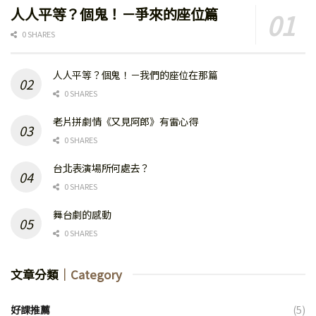
人人平等？個鬼！－爭來的座位篇
0 SHARES
人人平等？個鬼！－我們的座位在那篇
0 SHARES
老片拼劇情《又見阿郎》有雷心得
0 SHARES
台北表演場所何處去？
0 SHARES
舞台劇的感動
0 SHARES
文章分類
｜Category
好課推薦
(5)