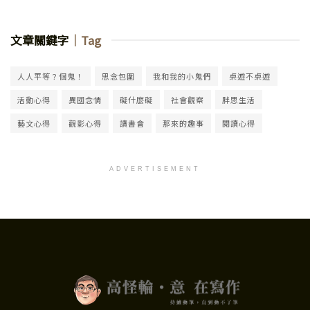
文章關鍵字
｜Tag
人人平等？個鬼！
思念包圍
我和我的小鬼們
桌遊不桌遊
活動心得
異國念情
礙什麼礙
社會觀察
胖思生活
藝文心得
觀影心得
讀書會
那來的趣事
閱讀心得
ADVERTISEMENT