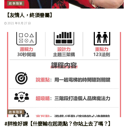
故事隨筆
【友情人，終須眷屬】
2021 年 8 月 27 日
故事隨筆
#胖推好課【什麼輸在起跑點？你站上去了嗎？】