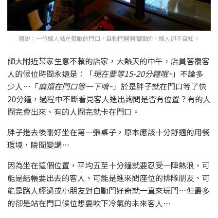
圖說：一位婦人站在餐廳的門口，自動門開開關關的，婦人卻不自知。
師大附近某家生意不賴的店家，大熱天的中午，店員答覆客
人的候位時間永遠是：「
現在要等15-20分鐘哦~
」不論多
少人…「
麻煩在門口等一下唷~
」於是胖子就在門口等了快
20分鐘，過程中不斷看見客人進出詢問是否有位置？有的人
問完會出來、有的人問完就卡在門口。
胖子進去後剛好坐在第一張桌子，原本應該十分舒適的用餐
環境，瞬間變調…
因為坐在這個位置，平均五至十分鐘就要忍受一陣熱浪，可
能是結帳要出去的客人、可能是進來問座位的排隊朋友、可
能是路人經過或小朋友對自動門好奇就一直來玩門…但最多
的卻是站在門口候位想要吹下冷氣的未來客人…