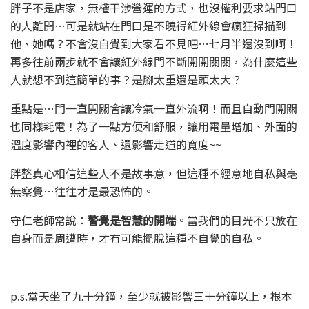
胖子不是店家，無權干涉營運的方式，也沒權利要求站門口
的人離開…可是就站在門口是不曉得紅外線會瘋狂掃描到
他、她嗎？不會沒自覺到大家看不見吧…七月半還沒到啊！
再多往前兩步就不會讓紅外線門不斷開開關關，為什麼這些
人就想不到這簡單的事？是腳太重還是頭太大？
重點是…門一直開關會讓冷氣一直外流啊！而且自動門開關
也同樣耗電！為了一點方便和舒服，讓用電量增加、外面的
溫度影響內裡的客人、還影響走道的寬度~~
胖整真心相信這些人不是故事意，但這種不經意地自私與毫
無察覺…往往才是最恐怖的。
守仁老師常說：
警覺是智慧的開端
。當我們的目光不只放在
自身而是周遭時，才有可能擺脫這種不自覺的自私。
p.s.當天坐了九十分鐘，至少就被影響三十分鐘以上，根本