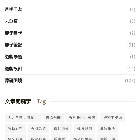
月半子友
(2)
未分類
(6)
胖子圖卡
(2)
胖子筆記
(91)
遊戲學習
(1)
遊戲設計
(10)
障礙困境
(107)
文章關鍵字
｜Tag
人人平等？個鬼！
思念包圍
我和我的小鬼們
桌遊不桌遊
活動心得
異國念情
礙什麼礙
社會觀察
胖思生活
藝文心得
觀影心得
讀書會
那來的趣事
閱讀心得