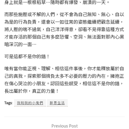
身上就是一根根稻草…隨時都有爆發、崩潰的一天。
而那些施壓或不解的人們，從不會為自己無知、無心、自以
為是的行為負責，還會以一如往常的姿態繼續把觀念延續，
將人壓的喘不過氣，自己洋洋得意，卻看不見得靠這種方式
才能存活的那個自己有多麼恐懼、空洞、無法面對那內心黑
暗深沉的一面…
可是這都不是你的錯！
唯有當你能正視、理解、相信這件事後，你才能釋放屬於自
己的真我，探索那個揹負太多不必要的壓力的內在，擁抱正
在傷心哭泣的小朋友。認回這些感受，相信這不是你的錯，
長出屬於你，真正的力量！
Tags:
我和我的小鬼們
胖思生活
Previous Post