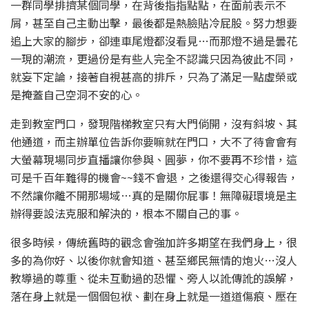
一群同學排擠某個同學，在背後指指點點，在面前表示不
屑，甚至自己主動出擊，最後都是熱臉貼冷屁股。努力想要
追上大家的腳步，卻連車尾燈都沒看見…而那燈不過是曇花
一現的潮流，更過份是有些人完全不認識只因為彼此不同，
就妄下定論，接著自視甚高的排斥，只為了滿足一點虛榮或
是掩蓋自己空洞不安的心。
走到教室門口，發現階梯教室只有大門倘開，沒有斜坡、其
他通道，而主辦單位告訴你要嘛就在門口，大不了待會會有
大螢幕現場同步直播讓你參與、圓夢，你不要再不珍惜，這
可是千百年難得的機會~~錢不會退，之後還得交心得報告，
不然讓你離不開那場域…真的是關你屁事！無障礙環境是主
辦得要設法克服和解決的，根本不關自己的事。
很多時候，傳統舊時的觀念會強加許多期望在我們身上，很
多的為你好、以後你就會知道、甚至鄉民無情的炮火…沒人
教導過的尊重、從未互動過的恐懼、旁人以訛傳訛的誤解，
落在身上就是一個個包袱、劃在身上就是一道道傷痕、壓在