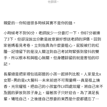
他額頭。
親愛的…你知道很多時候其實不是你的錯。
小時候考不到90分，老師說少一分要打一下，你87分被揍
了3下，但卻沒說出分數是故意算好想送老師的評價。回到
家爸媽看見考卷，立刻指責為什麼要粗心，屁股被打的紅
腫…記憶留下的是沒人關注到自己考試時緊張到發抖的雙
手，所以根本和與粗心無關。但身體餘留的就是害怕的印
記。
長輩總是把家裡包括鄰居的小孩一起排列比較，人家是北x
女耶~男的是x大醫科…未來前途不可限量啊~~真是祖上燒
香，光宗耀祖。把自己的小孩當作LV四處炫耀，將自己來不
及圓的夢放到孩子身上，逼著孩子只好迎合，為了滿足長
輩，犧牲自己，之後連自己想要的東西是什麼都遺忘了…