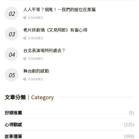
人人平等？個鬼！－我們的座位在那篇
0 SHARES
老片拼劇情《又見阿郎》有雷心得
0 SHARES
台北表演場所何處去？
0 SHARES
舞台劇的感動
0 SHARES
文章分類
｜Category
好課推薦
(5)
心得觀感
(225)
故事隨筆
(399)