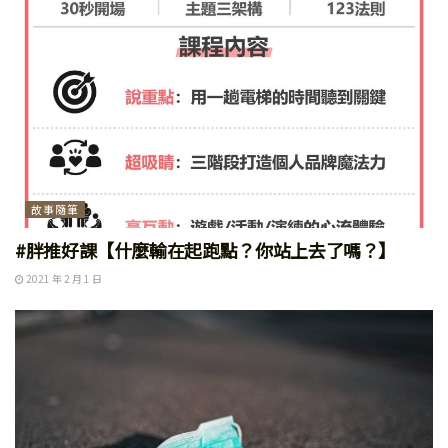
故事隨筆
#胖推好課【什麼輸在起跑點？你站上去了嗎？】
2021 年 2 月 1 日